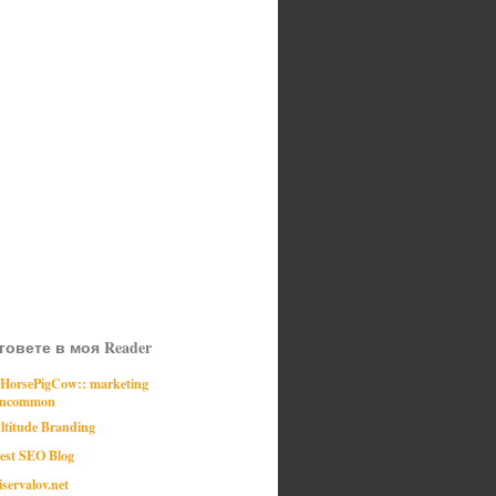
говете в моя Reader
:HorsePigCow:: marketing
ncommon
ltitude Branding
est SEO Blog
iservalov.net