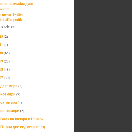
ения и тимбилдинг
reator
w me on Twitter
nkedIn profile
 Archive
15
(2)
11
(1)
10
(65)
09
(22)
08
(18)
07
(39)
декември
(5)
►
ноември
(7)
►
октомври
(4)
►
септември
(2)
▼
Влак на пазара в Банкок
Първи две седмици след