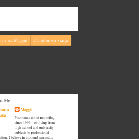
гът на Maggie
Сглобяеми къщи
ut Me
Maggie
Passionate about marketing
since 1999 – evolving from
high-school and university
subjects to professional
tion. I believe in inbound marketing