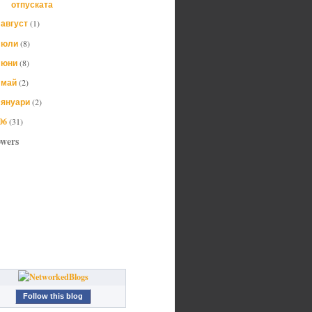
отпуската
август
(1)
►
юли
(8)
►
юни
(8)
►
май
(2)
►
януари
(2)
►
06
(31)
owers
Follow this blog