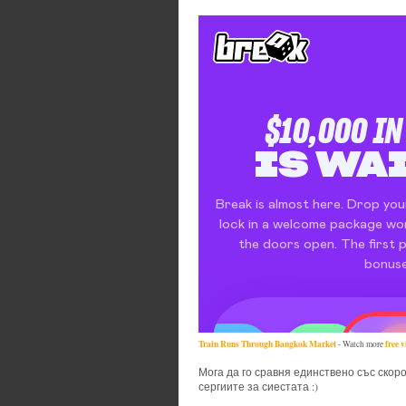
Train Runs Through Bangkok Market
free 
- Watch more
Мога да го сравня единствено със скор
сергиите за сиестата :)