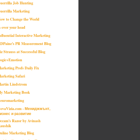
uerrilla Job Hunting
uerrilla Marketing
ow to Change the World
n over your head
nfluential Interactive Marketing
DPaine's PR Measurement Blog
iz Strauss at Successful Blog
ogic+Emotion
arketing Profs Daily Fix
arketing Safari
artin Lindstrom
y Marketing Book
euromarketing
ovaVizia.com - Мениджмънт,
изнес и развитие
ccam's Razor by Avinash
aushik
nline Marketing Blog