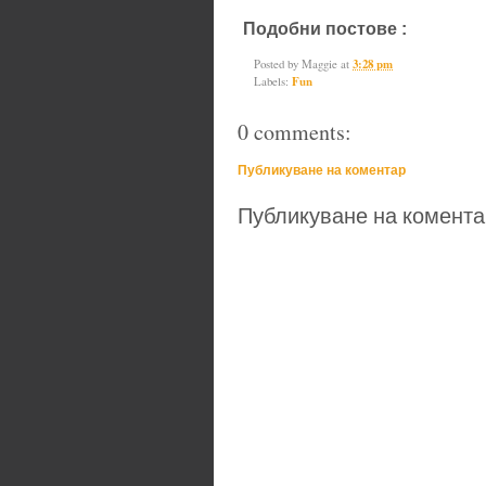
Подобни постове :
Fun
Posted by
Maggie
at
3:28 pm
Labels:
Fun
0 comments:
Публикуване на коментар
Публикуване на комента