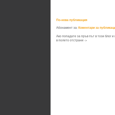
По-нова публикация
Коментари за публикаци
Абонамент за:
Ако попадате за пръв път в този блог и
в полето отстрани ->