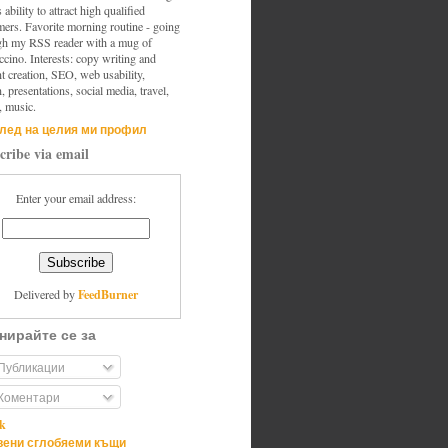
s ability to attract high qualified
mers. Favorite morning routine - going
gh my RSS reader with a mug of
cino. Interests: copy writing and
t creation, SEO, web usability,
, presentations, social media, travel,
, music.
лед на целия ми профил
cribe via email
Enter your email address:
FeedBurner
Delivered by
нирайте се за
Публикации
Коментари
ik
ени сглобяеми къщи