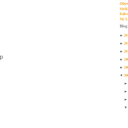
Обуч
SiteK
Follo
My Li
Blog
20
►
20
►
20
►
р
20
►
20
►
20
▼