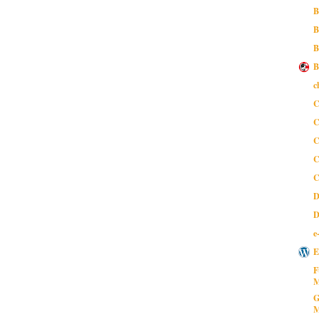
B
B
B
B
c
C
C
C
C
C
D
D
e
E
F
M
G
M