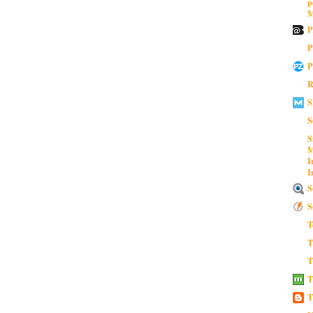
p
M
P
P
P
R
S
S
S
M
I
I
S
S
T
T
T
T
T