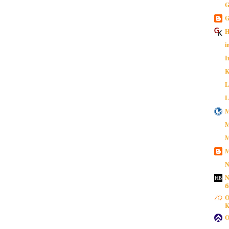
G
G
H
i
I
K
L
L
M
M
M
M
N
N
б
O
K
O