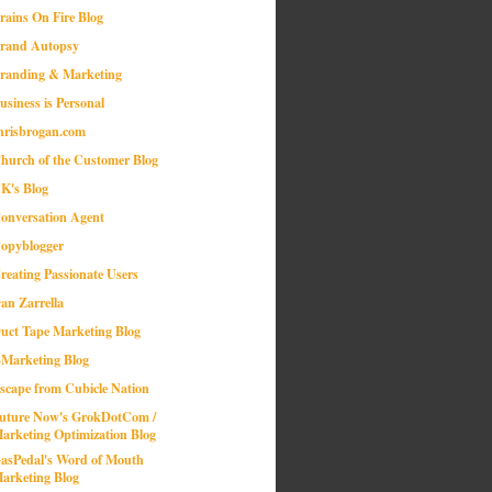
rains On Fire Blog
rand Autopsy
randing & Marketing
usiness is Personal
hrisbrogan.com
hurch of the Customer Blog
K's Blog
onversation Agent
opyblogger
reating Passionate Users
an Zarrella
uct Tape Marketing Blog
-Marketing Blog
scape from Cubicle Nation
uture Now's GrokDotCom /
arketing Optimization Blog
asPedal's Word of Mouth
arketing Blog