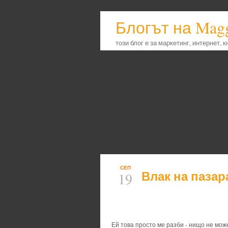
Блогът на Mag
този блог е за маркетинг, интернет, 
СЕП
Влак на пазар
19
Ей това просто ме разби - нищо не мож