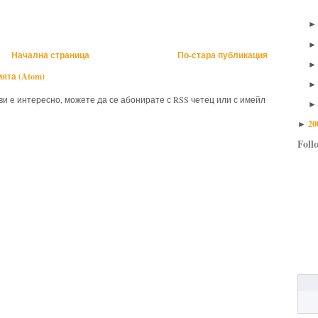
Начална страница
По-стара публикация
ята (Atom)
 ви е интересно, можете да се абонирате с RSS четец или с имейл
20
►
Foll