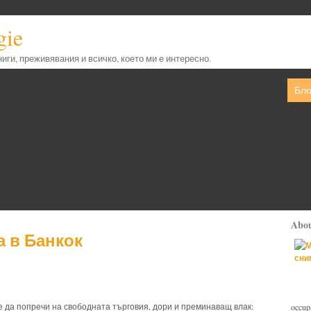
gie
книги, преживявания и всичко, което ми е интересно.
Бло
Abo
а в Банкок
е да попречи на свободната търговия, дори и преминаващ влак:
occupa