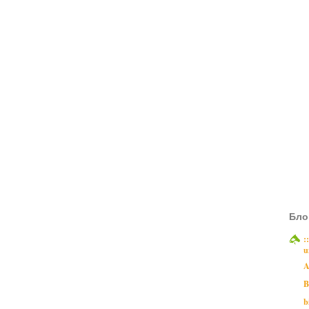
Бло
:
u
A
B
b