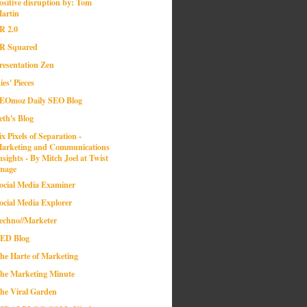
ositive disruption by: Tom
artin
R 2.0
R Squared
resentation Zen
ies' Pieces
EOmoz Daily SEO Blog
eth's Blog
ix Pixels of Separation -
arketing and Communications
nsights - By Mitch Joel at Twist
mage
ocial Media Examiner
ocial Media Explorer
echno//Marketer
ED Blog
he Harte of Marketing
he Marketing Minute
he Viral Garden