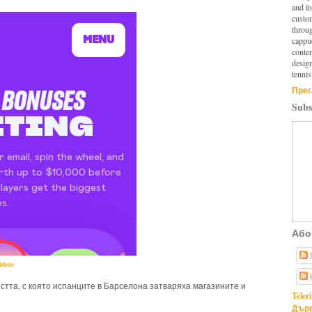
and it
custo
throu
cappuc
conten
design
tennis
Прег
Subs
Або
videos
остта, с която испанците в Барселона затваряха магазините и
Teler
Дърв