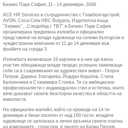
Бизнес Парк София, 11 - 14 декември, 2006
ACE
HR Services
в сътрудничество с
Главболгарстрой,
AVON, Coca-Cola HBC Bulgaria, Издателска къща
"
Хермес", ,,Следобед с ТВ7" и Бизнес Парк София
организираха тридневна изложба и официално
представяне на млади художници на големи български и
чуждестранни компании от 11 до 14 декември във
фоайето на сграда 3.
Изложбата включваше 16 картини и в нея ще взеха
участие обещаващи млади творци, успешно заявяващи
себе си в съвременния ни художествен живот - Георги
Петров, Дарина Златарева, Йордан Коралов, Стела
Калоянчева и Станимира Стоева. Те са амбициозни
професионалисти с индивидуален стил и естетика, които
вече доказват своите безспорни качества в областта на
живописта.
На официален коктейл, който се проведе на 14-ти
декември и беше посетен от над 100 гости, младите
художници се запознаха и лично връчиха своите платна
на компаниите - спонсори, в лицето на Калин Пешов,