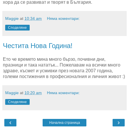
хора да се развиват и творят в България.
Maggie
at
10:34 am
Няма коментари:
Споделяне
Честита Нова Година!
Ето че времето мина много бързо, почивни дни,
празници и така нататък... Пожелавам на всички много
здраве, късмет и усмивки през новата 2007 година,
големи постижения в професионалния и личния живот :)
Maggie
at
10:20 am
Няма коментари:
Споделяне
‹
›
Начална страница