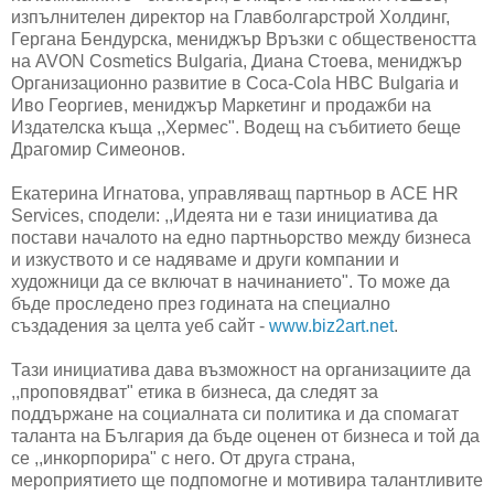
изпълнителен директор на Главболгарстрой Холдинг,
Гергана Бендурска, мениджър Връзки с обществеността
на
AVON
Cosmetics Bulgaria
, Диана Стоева, мениджър
Организационно развитие в
Coca-Cola HBC Bulgaria
и
Иво Георгиев, мениджър Маркетинг и продажби на
Издателска къща ,,Хермес". Водещ на събитието беще
Драгомир Симеонов.
Екатерина Игнатова, управляващ партньор в ACE HR
Services, сподели: ,,Идеята ни е тази инициатива да
постави началото на едно партньорство между бизнеса
и изкуството и се надяваме и други компании и
художници да се включат в начинанието". То може да
бъде проследено през годината на специално
създадения за целта уеб сайт -
www.biz2art.net
.
Тази инициатива дава възможност на организациите да
,,проповядват" етика в бизнеса, да следят за
поддържане на социалната си политика и да спомагат
таланта на България да бъде оценен от бизнеса и той да
се ,,инкорпорира" с него. От друга страна,
мероприятието ще подпомогне и мотивира талантливите