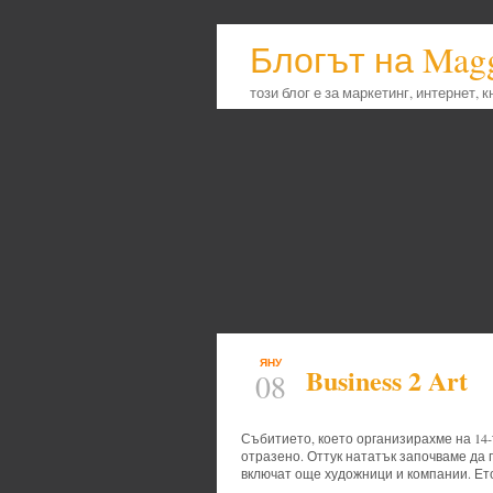
Блогът на Mag
този блог е за маркетинг, интернет, 
ЯНУ
Business 2 Art
08
Събитието, което организирахме на 14-
отразено. Оттук нататък започваме да 
включат още художници и компании. Ето