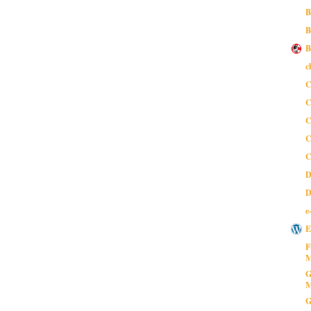
B
B
B
c
C
C
C
C
C
D
D
e
E
F
M
G
M
G