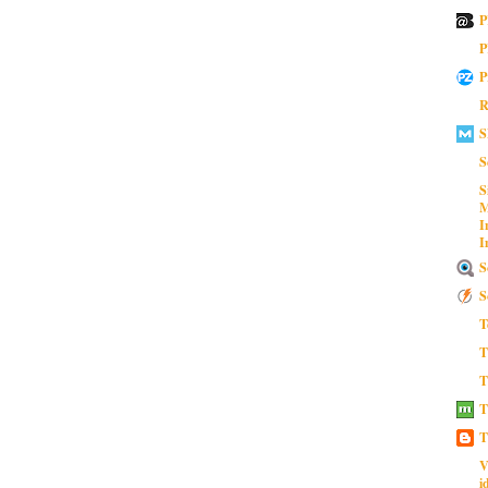
P
P
P
R
S
S
S
M
I
I
S
S
T
T
T
T
T
V
i