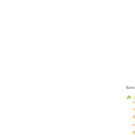
Бло
:
u
A
B
b
B