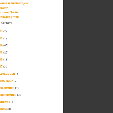
ения и тимбилдинг
reator
w me on Twitter
nkedIn profile
 Archive
15
(2)
11
(1)
10
(65)
09
(22)
08
(18)
07
(39)
декември
(5)
►
ноември
(7)
►
октомври
(4)
►
септември
(2)
►
август
(1)
►
юли
(8)
►