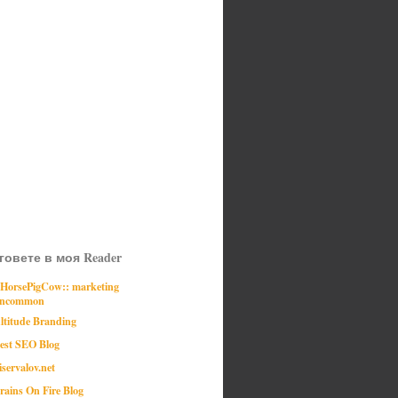
говете в моя Reader
:HorsePigCow:: marketing
ncommon
ltitude Branding
est SEO Blog
iservalov.net
rains On Fire Blog