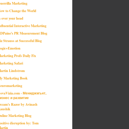
uerrilla Marketing
ow to Change the World
n over your head
nfluential Interactive Marketing
DPaine's PR Measurement Blog
iz Strauss at Successful Blog
ogic+Emotion
arketing Profs Daily Fix
arketing Safari
artin Lindstrom
y Marketing Book
euromarketing
ovaVizia.com - Мениджмънт,
изнес и развитие
ccam's Razor by Avinash
aushik
nline Marketing Blog
ositive disruption by: Tom
artin