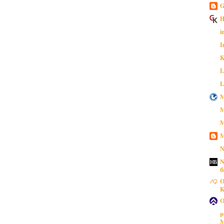
G
H
i
I
K
L
L
M
M
M
M
N
N
б
O
K
O
p
M