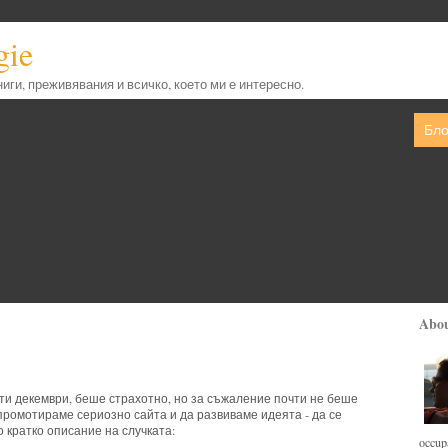
gie
книги, преживявания и всичко, което ми е интересно.
Бло
Abo
ти декември, беше страхотно, но за съжаление почти не беше
промотираме сериозно сайта и да развиваме идеята - да се
 кратко описание на случката:
occupa