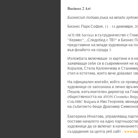
Business 2 Art
Бизнесът подава ръка на млади худож
Бизнес Парк София, 11 - 14 декември, 2
ACE
HR Services
в сътрудничество с
Глав
"
Хермес", ,,Следобед с ТВ7" и Бизнес
представяне на млади художници на го
във фоайето на сграда 3.
Изложбата включваше 16 картини и в н
заявяващи себе си в съвременния ни х
Коралов, Стела Калоянчева и Станими
стил и естетика, които вече доказват с
На официален коктейл, който се провед
художници се запознаха и лично връчих
Пешов, изпълнителен директор на Глав
обществеността на
AVON
Cosmetics Bulga
Cola HBC Bulgaria
и Иво Георгиев, менид
на събитието беще Драгомир Симеонов
Екатерина Игнатова, управляващ партньо
постави началото на едно партньорство
художници да се включат в начинаниет
www.biz2
създадения за целта уеб сайт -