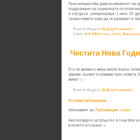
Тази инициатива дава възможност на ор
поддържане на социалната си политика
и той да се ,,инкорпорира" с него. От 
талантливите хора да се развиват и тв
Posted by
Maggie
at
10:34 am
0 comments
Labels:
ACE HR Services
,
artists
,
Business2A
Честита Нова Годи
Ето че времето мина много бързо, почив
здраве, късмет и усмивки през новата 
живот :)
Posted by
Maggie
at
10:20 am
0 comments
По-нови публикации
Публикации (Atom)
Абонамент за:
Ако попадате за пръв път в този блог и
в полето отстрани ->