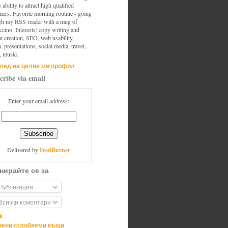
s ability to attract high qualified
mers. Favorite morning routine - going
gh my RSS reader with a mug of
cino. Interests: copy writing and
t creation, SEO, web usability,
, presentations, social media, travel,
, music.
лед на целия ми профил
cribe via email
Enter your email address:
FeedBurner
Delivered by
нирайте се за
Публикации
Всички коментари
ik
ени сглобяеми къщи