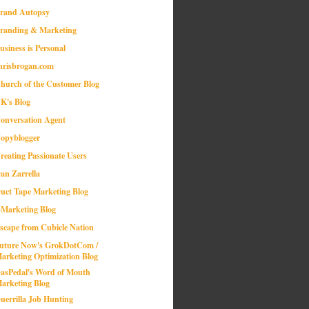
rand Autopsy
randing & Marketing
usiness is Personal
hrisbrogan.com
hurch of the Customer Blog
K's Blog
onversation Agent
opyblogger
reating Passionate Users
an Zarrella
uct Tape Marketing Blog
-Marketing Blog
scape from Cubicle Nation
uture Now's GrokDotCom /
arketing Optimization Blog
asPedal's Word of Mouth
arketing Blog
uerrilla Job Hunting