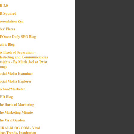
R 2.0
R Squared
resentation Zen
ies' Pieces
EOmoz Daily SEO Blog
eth's Blog
ix Pixels of Separation -
arketing and Communications
nsights - By Mitch Joel at Twist
mage
ocial Media Examiner
ocial Media Explorer
echno//Marketer
ED Blog
he Harte of Marketing
he Marketing Minute
he Viral Garden
IRALBLOG.COM» Viral
deas.Trends. Inspiration