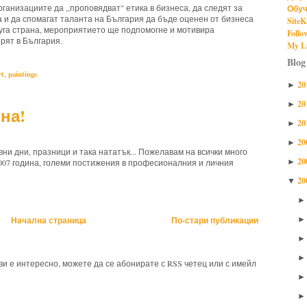
ганизациите да ,,проповядват" етика в бизнеса, да следят за
Обуч
 и да спомагат таланта на България да бъде оценен от бизнеса
SiteK
друга страна, мероприятието ще подпомогне и мотивира
Follo
орят в България.
My Li
Blog
rt
,
paintings
20
►
20
►
на!
20
►
20
►
ни дни, празници и така нататък... Пожелавам на всички много
20
►
2007 година, големи постижения в професионалния и личния
20
▼
Начална страница
По-стари публикации
 ви е интересно, можете да се абонирате с RSS четец или с имейл