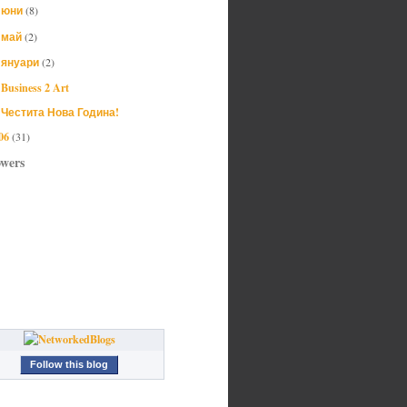
юни
(8)
►
май
(2)
►
януари
(2)
▼
Business 2 Art
Честита Нова Година!
06
(31)
owers
Follow this blog