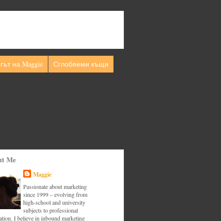
гът на Maggie
Сглобяеми къщи
ut Me
Maggie
Passionate about marketing
since 1999 – evolving from
high-school and university
subjects to professional
tion. I believe in inbound marketing