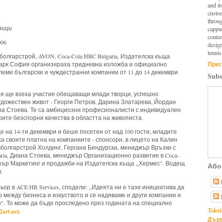
and it
custo
throu
ници
cappuc
conten
006
design
tennis
болгарстрой,
AVON, Coca-Cola HBC Bulgaria, Издателска къща
Прег
 Парк София организираха тридневна изложба и официално
леми български и чуждестранни компании от 11 до 14 декември
Subs
ея ще взеха участие обещаващи млади творци, успешно
удожествен живот - Георги Петров, Дарина Златарева, Йордан
ра Стоева. Те са амбициозни професионалисти с индивидуален
воите безспорни качества в областта на живописта.
е на 14-ти декември и беше посетен от над 100 гости, младите
а своите платна на компаниите - спонсори, в лицето на Калин
болгарстрой Холдинг, Гергана Бендурска, мениджър Връзки с
ria
, Диана Стоева, мениджър Организационно развитие в
Coca-
жър Маркетинг и продажби на Издателска къща ,,Хермес". Водещ
Або
.
р в ACE HR Services, сподели: ,,Идеята ни е тази инициатива да
 между бизнеса и изкуството и се надяваме и други компании и
о". То може да бъде проследено през годината на специално
Teler
art.net
.
Дърв