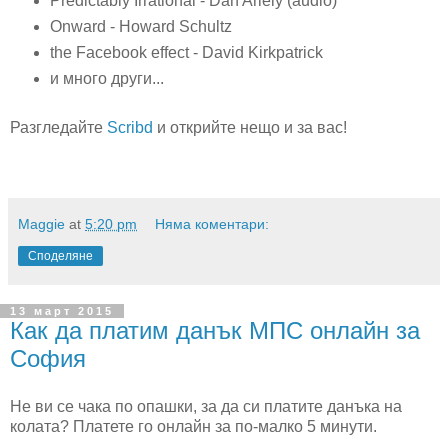
Predictably Irrational - Dan Ariely (audio)
Onward - Howard Schultz
the Facebook effect - David Kirkpatrick
и много други...
Разгледайте
Scribd
и открийте нещо и за вас!
Maggie
at
5:20 pm
Няма коментари:
Споделяне
13 март 2015
Как да платим данък МПС онлайн за
София
Не ви се чака по опашки, за да си платите данъка на
колата? Платете го онлайн за по-малко 5 минути.