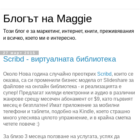
Блогът на Maggie
Този блог е за маркетинг, интернет, книги, преживявания
и всичко, което ми е интересно.
27 март 2015
Scribd - виртуалната библиотека
Около Нова година случайно преоткрих
Scribd
, които се
оказва, са си променили бизнес модела от Slideshare за
файлове на онлайн библиотека - и реализацията е
супер! Предлагат хиляди електронни и аудио в различни
жанрове срещу месечен абонамент от $9, като първият
месец е безплатен! Имат приложение за мобилни
телефони и таблети, подобно на Kindle, което страшно
много улеснява цялото упражнение, и в крайна сметка
четете повече :)
За близо 3 месеца ползване на услугата, успях да