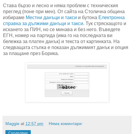
Става бързо и лесно и няма проблем с техническия
преглед (поне при мен). От сайта на Столична община
избираме
Местни данъци и такси
и бутона
Електронна
справка за дължими данъци и такси
. Тук стряскащото и
искането за ПИН, но се минава и без него. Въведете
ЕГН, номер на партида (има го на последната ви
бележка за платен данък) и текста от картинката. На
следващата стъпка е показан дължимият данък и опция
за плащане през Борика.
Maggie
at
12:57 pm
Няма коментари:
Споделяне