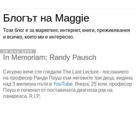
Блогът на Maggie
Този блог е за маркетинг, интернет, книги, преживявания
и всичко, което ми е интересно.
26 юли 2008
In Memoriam: Randy Pausch
Сигурно вече сте гледали The Last Lecture - посланието
на професор Ранди Поуш към неговите три деца, видяна
над 3 милиона пъти в
YouTube
. Вчера, 25 юли, професор
Поуш е починал от поставената диагноза рак на
панкреаса. R.I.P.