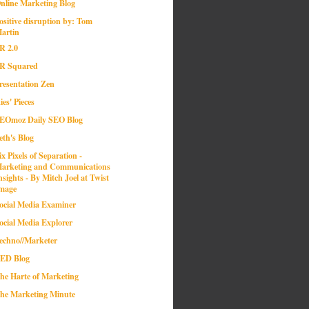
nline Marketing Blog
ositive disruption by: Tom
artin
R 2.0
R Squared
resentation Zen
ies' Pieces
EOmoz Daily SEO Blog
eth's Blog
ix Pixels of Separation -
arketing and Communications
nsights - By Mitch Joel at Twist
mage
ocial Media Examiner
ocial Media Explorer
echno//Marketer
ED Blog
he Harte of Marketing
he Marketing Minute