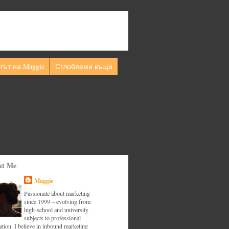
гът на Maggie
Сглобяеми къщи
ut Me
Maggie
Passionate about marketing
since 1999 – evolving from
high-school and university
subjects to professional
tion. I believe in inbound marketing