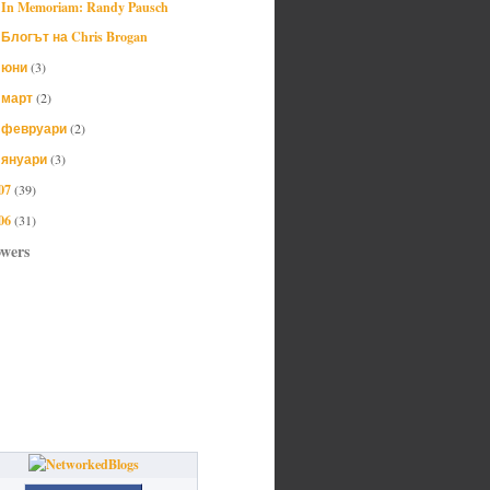
In Memoriam: Randy Pausch
Блогът на Chris Brogan
юни
(3)
►
март
(2)
►
февруари
(2)
►
януари
(3)
►
07
(39)
06
(31)
owers