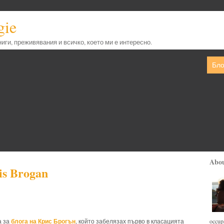
gie
книги, преживявания и всичко, което ми е интересно.
Бло
Abo
s Brogan
блога на Крис Брогън
occupa
а за
, който забелязах първо в класацията