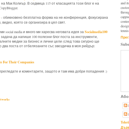
and it
ове на Мак Колиър. В седмица 115 от класацията този блог е на
custo
opyBlogger.
throu
cappuc
p
- обикновено безплатна форма на не-конференция, фокусирана
conten
, видео, която се организира в цял свят.
design
tennis
Socialmedia100
ми social media и много ми харесва неговата идея за
за задача да напише 100 полезни блог поста за инструменти,
Прег
иалните медии за бизнес и лични цели (след това сигурно ще
Subs
то два поста от отбелязаните със звездичка в моя рийдър:
te For Their Companies
прегледате и коментарите, защото и там има добри попадения :)
ng,
social media,
social networks
Або
etworks
Teler
Дърв