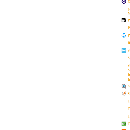
O
p
M
P
P
P
R
S
S
S
M
I
I
S
S
T
T
T
T