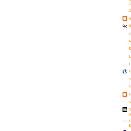
M
G
G
H
i
I
K
L
L
M
M
M
M
N
N
б
O
K