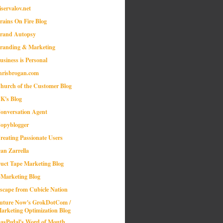
iservalov.net
rains On Fire Blog
rand Autopsy
randing & Marketing
usiness is Personal
hrisbrogan.com
hurch of the Customer Blog
K's Blog
onversation Agent
opyblogger
reating Passionate Users
an Zarrella
uct Tape Marketing Blog
-Marketing Blog
scape from Cubicle Nation
uture Now's GrokDotCom /
arketing Optimization Blog
asPedal's Word of Mouth