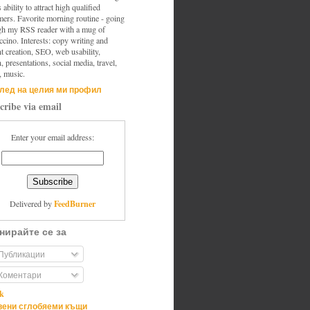
s ability to attract high qualified
mers. Favorite morning routine - going
gh my RSS reader with a mug of
cino. Interests: copy writing and
t creation, SEO, web usability,
, presentations, social media, travel,
, music.
лед на целия ми профил
cribe via email
Enter your email address:
FeedBurner
Delivered by
нирайте се за
Публикации
Коментари
ik
ени сглобяеми къщи