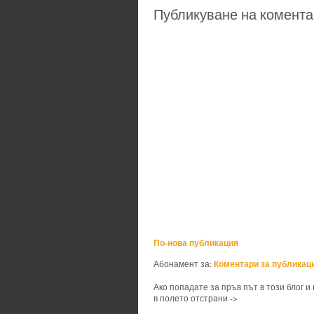
Публикуване на комента
По-нова публикация
Коментари за публикаци
Абонамент за:
Ако попадате за пръв път в този блог и
в полето отстрани ->