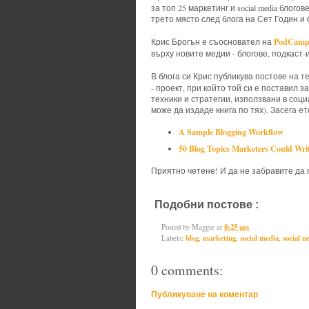
за топ 25 маркетинг и social media блог
трето място след блога на Сет Годин и C
PodCam
Крис Брогън е съосновател на
върху новите медии - блогове, подкаст-и
В блога си Крис публикува постове на те
- проект, при който той си е поставил 
техники и стратегии, използвани в соц
може да издаде книга по тях). Засега е
A Sample Blogging Workflow
50 Blog Topics Marketers Could Wri
Приятно четене! И да не забравите да 
Подобни постове :
blog,
marketi
Posted by
Maggie
at
8:25 am
Labels:
blog
,
marketing
,
social media
,
social n
0 comments:
Публикуване на коментар