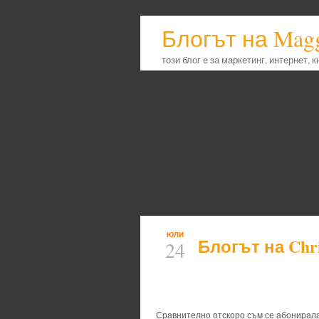
Блогът на Mag
този блог е за маркетинг, интернет, 
ЮЛИ
Блогът на Chri
24
Сравнително отскоро съм се абонирал