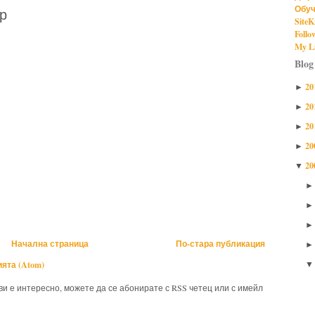
Обуч
р
SiteK
Follo
My Li
Blog
20
►
20
►
20
►
20
►
20
▼
Начална страница
По-стара публикация
ята (Atom)
 ви е интересно, можете да се абонирате с RSS четец или с имейл