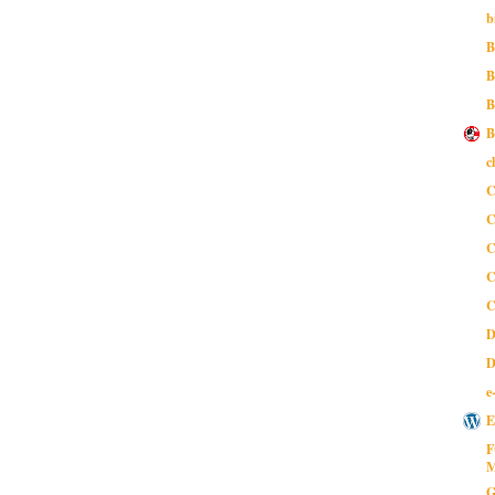
b
B
B
B
B
c
C
C
C
C
C
D
D
e
E
F
M
G