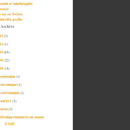
ения и тимбилдинг
reator
w me on Twitter
nkedIn profile
 Archive
15
(2)
11
(1)
10
(65)
09
(22)
08
(18)
ноември
(1)
►
октомври
(1)
►
септември
(1)
►
август
(2)
►
юли
(3)
▼
Изобретяването на знака
СТОП