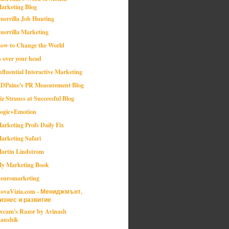
arketing Blog
uerrilla Job Hunting
uerrilla Marketing
ow to Change the World
n over your head
nfluential Interactive Marketing
DPaine's PR Measurement Blog
iz Strauss at Successful Blog
ogic+Emotion
arketing Profs Daily Fix
arketing Safari
artin Lindstrom
y Marketing Book
euromarketing
ovaVizia.com - Мениджмънт,
изнес и развитие
ccam's Razor by Avinash
aushik