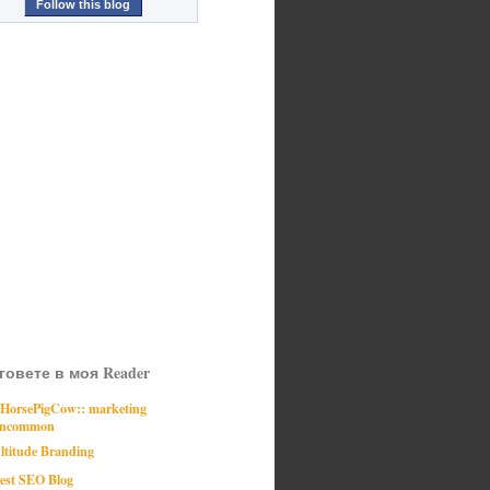
Follow this blog
говете в моя Reader
:HorsePigCow:: marketing
ncommon
ltitude Branding
est SEO Blog