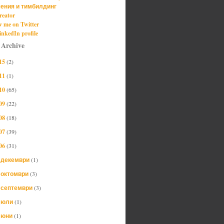
ения и тимбилдинг
reator
w me on Twitter
nkedIn profile
 Archive
15
(2)
11
(1)
10
(65)
09
(22)
08
(18)
07
(39)
06
(31)
декември
(1)
►
октомври
(3)
►
септември
(3)
►
юли
(1)
►
юни
(1)
►