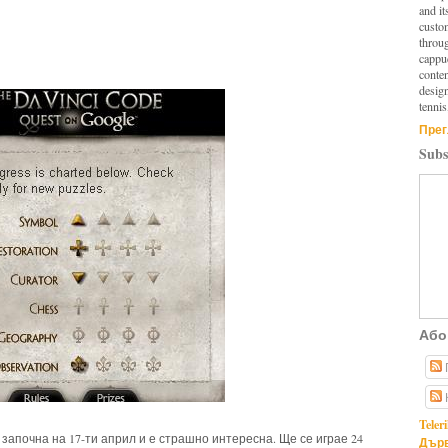
and it
custo
throu
cappuc
conten
design
tennis
Прег
Subs
Або
Teler
 започна на 17-ти април и е страшно интересна. Ще се играе 24
Дърв