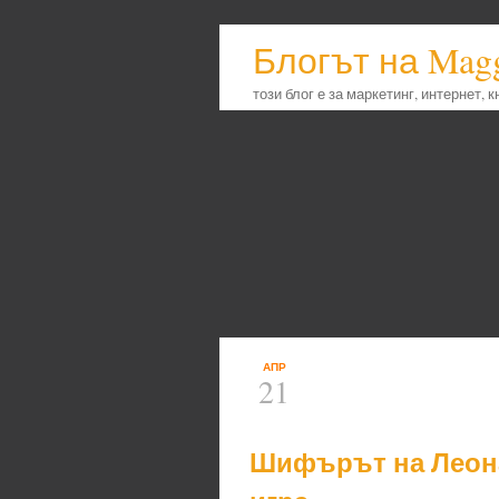
Блогът на Mag
този блог е за маркетинг, интернет, 
АПР
21
Шифърът на Леона