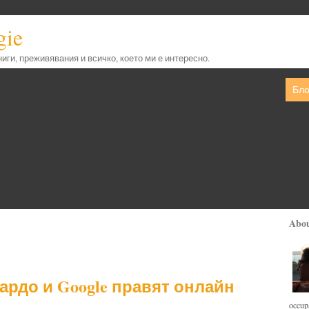
gie
книги, преживявания и всичко, което ми е интересно.
Бло
Abo
рдо и Google правят онлайн
occupa