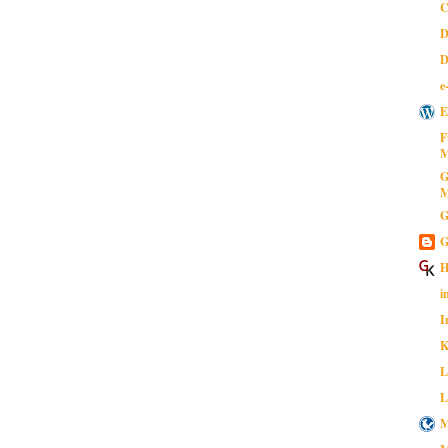
C
D
D
e
E
F
M
G
M
G
G
H
i
I
K
L
L
M