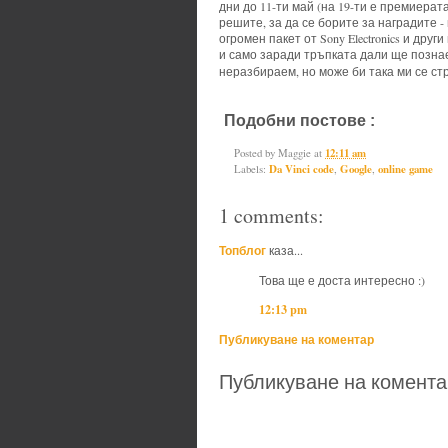
дни до 11-ти май (на 19-ти е премиерат
решите, за да се борите за наградите 
огромен пакет от Sony Electronics и друг
и само заради тръпката дали ще познае
неразбираем, но може би така ми се стр
Подобни постове :
Da Vinci code
Posted by
Maggie
at
12:11 am
Labels:
Da Vinci code
,
Google
,
online game
1 comments:
Топблог
каза...
Това ще е доста интересно :)
12:13 pm
Публикуване на коментар
Публикуване на комента