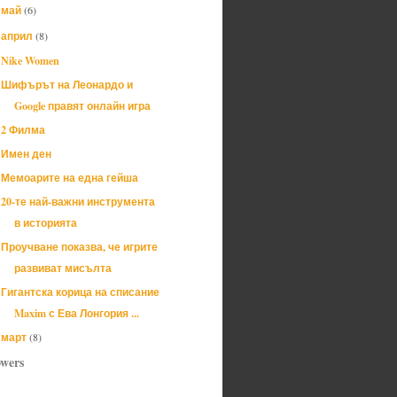
май
(6)
►
април
(8)
▼
Nike Women
Шифърът на Леонардо и
Google правят онлайн игра
2 Филма
Имен ден
Мемоарите на една гейша
20-те най-важни инструмента
в историята
Проучване показва, че игрите
развиват мисълта
Гигантска корица на списание
Maxim с Ева Лонгория ...
март
(8)
►
owers