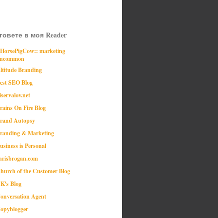
говете в моя Reader
:HorsePigCow:: marketing
ncommon
ltitude Branding
est SEO Blog
iservalov.net
rains On Fire Blog
rand Autopsy
randing & Marketing
usiness is Personal
hrisbrogan.com
hurch of the Customer Blog
K's Blog
onversation Agent
opyblogger