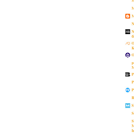
M
M
M
N
N
б
O
K
O
p
M
P
P
P
R
S
S
S
M
I