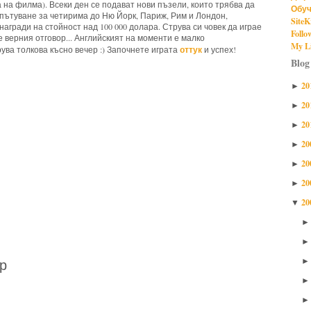
а на филма). Всеки ден се подават нови пъзели, които трябва да
Обуч
- пътуване за четирима до Ню Йорк, Париж, Рим и Лондон,
SiteK
и награди на стойност над 100 000 долара. Струва си човек да играе
Follo
 верния отговор... Английският на моменти е малко
My Li
оттук
ува толкова късно вечер :) Започнете играта
и успех!
Blog
20
,
Google,
online game
►
20
►
20
►
20
►
20
►
20
►
20
▼
р