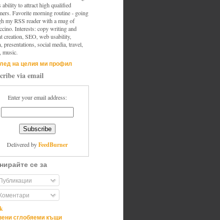
s ability to attract high qualified
mers. Favorite morning routine - going
gh my RSS reader with a mug of
cino. Interests: copy writing and
t creation, SEO, web usability,
, presentations, social media, travel,
, music.
лед на целия ми профил
cribe via email
Enter your email address:
FeedBurner
Delivered by
нирайте се за
Публикации
Коментари
ik
ени сглобяеми къщи