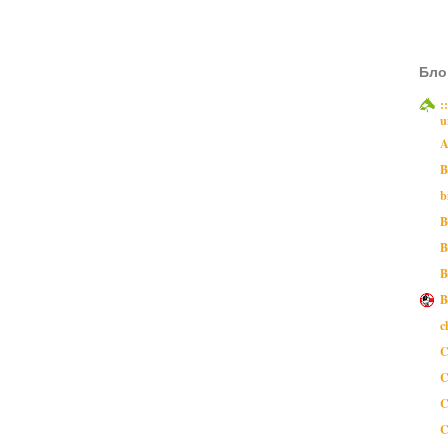
Бло
:
u
A
B
b
B
B
B
B
c
C
C
C
C