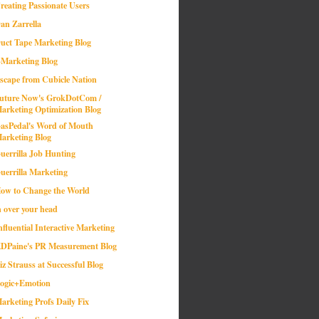
reating Passionate Users
an Zarrella
uct Tape Marketing Blog
-Marketing Blog
scape from Cubicle Nation
uture Now's GrokDotCom /
arketing Optimization Blog
asPedal's Word of Mouth
arketing Blog
uerrilla Job Hunting
uerrilla Marketing
ow to Change the World
n over your head
nfluential Interactive Marketing
DPaine's PR Measurement Blog
iz Strauss at Successful Blog
ogic+Emotion
arketing Profs Daily Fix