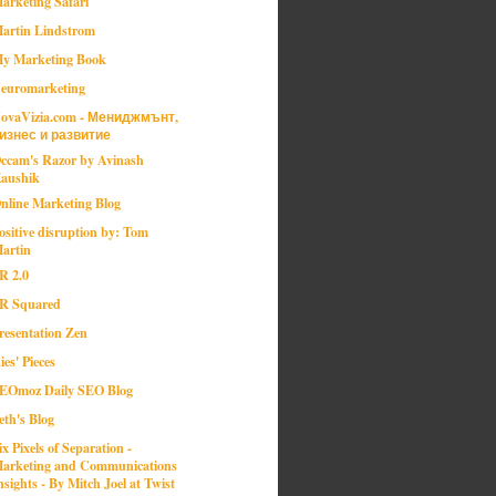
arketing Safari
artin Lindstrom
y Marketing Book
euromarketing
ovaVizia.com - Мениджмънт,
изнес и развитие
ccam's Razor by Avinash
aushik
nline Marketing Blog
ositive disruption by: Tom
artin
R 2.0
R Squared
resentation Zen
ies' Pieces
EOmoz Daily SEO Blog
eth's Blog
ix Pixels of Separation -
arketing and Communications
nsights - By Mitch Joel at Twist