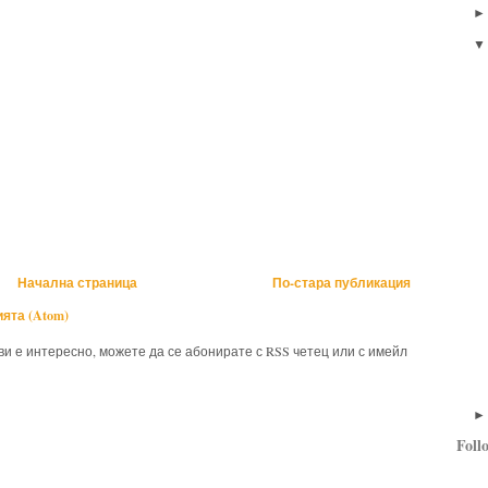
Начална страница
По-стара публикация
ята (Atom)
 ви е интересно, можете да се абонирате с RSS четец или с имейл
Foll