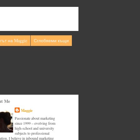
гът на Maggie
Сглобяеми къщи
ut Me
Maggie
Passionate about marketing
since 1999 – evolving from
high-school and university
subjects to professional
tion. I believe in inbound marketing