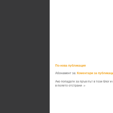
По-нова публикация
Коментари за публикаци
Абонамент за:
Ако попадате за пръв път в този блог и
в полето отстрани ->