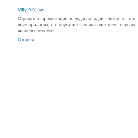
Villy
9:01 am
Страхотна презентация и чудесни идеи- някои от тях
вече прилагам, а с други ще започна още днес, вярвам
че носят резултат.
Отговор