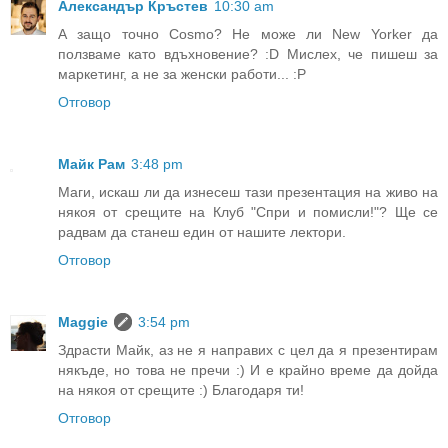
Александър Кръстев
10:30 am
А защо точно Cosmo? Не може ли New Yorker да
ползваме като вдъхновение? :D Мислех, че пишеш за
маркетинг, а не за женски работи... :Р
Отговор
Майк Рам
3:48 pm
Маги, искаш ли да изнесеш тази презентация на живо на
някоя от срещите на Клуб "Спри и помисли!"? Ще се
радвам да станеш един от нашите лектори.
Отговор
Maggie
3:54 pm
Здрасти Майк, аз не я направих с цел да я презентирам
някъде, но това не пречи :) И е крайно време да дойда
на някоя от срещите :) Благодаря ти!
Отговор