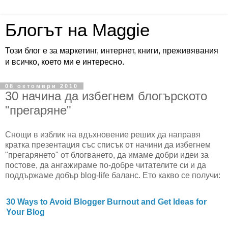
Блогът на Maggie
Този блог е за маркетинг, интернет, книги, преживявания
и всичко, което ми е интересно.
08 октомври 2010
30 начина да избегнем блогърското
"прегаряне"
Снощи в изблик на вдъхновение реших да направя
кратка презентация със списък от начини да избегнем
"прегарянето" от блогването, да имаме добри идеи за
постове, да ангажираме по-добре читателите си и да
поддържаме добър blog-life баланс. Ето какво се получи:
30 Ways to Avoid Blogger Burnout and Get Ideas for
Your Blog