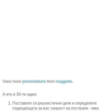
View more
presentations
from
maggieto
.
А ето и 30-те идеи:
Поставете си реалистични цели и определете
подходящата за вас скорост на постване - има