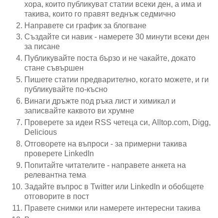
хора, които публикуват статии всеки ден, а има и
такива, които го правят веднъж седмично
Направете си график за блогване
Създайте си навик - намерете 30 минути всеки ден
за писане
Публикувайте поста бързо и не чакайте, докато
стане съвършен
Пишете статии предварително, когато можете, и ги
публикувайте по-късно
Винаги дръжте под ръка лист и химикал и
записвайте каквото ви хрумне
Проверете за идеи RSS четеца си, Alltop.com, Digg,
Delicious
Отговорете на въпроси - за примерни такива
проверете LinkedIn
Попитайте читателите - направете анкета на
релевантна тема
Задайте въпрос в Twitter или LinkedIn и обобщете
отговорите в пост
Правете снимки или намерете интересни такива