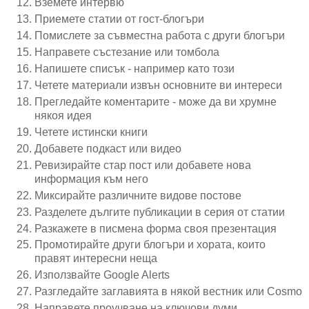
Вземете интервю
Приемете статии от гост-блогъри
Помислете за съвместна работа с други блогъри
Направете състезание или томбола
Напишете списък - например като този
Четете материали извън основните ви интереси
Прегледайте коментарите - може да ви хрумне
някоя идея
Четете истински книги
Добавете подкаст или видео
Ревизирайте стар пост или добавете нова
информация към него
Миксирайте различните видове постове
Разделете дългите публикации в серия от статии
Разкажете в писмена форма своя презентация
Промотирайте други блогъри и хората, които
правят интересни неща
Използвайте Google Alerts
Разгледайте заглавията в някой вестник или Cosmо
Направете проучване на ключови думи