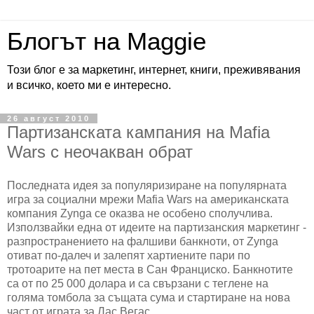
Блогът на Maggie
Този блог е за маркетинг, интернет, книги, преживявания
и всичко, което ми е интересно.
26 август 2010
Партизанската кампания на Mafia
Wars с неочакван обрат
Последната идея за популяризиране на популярната
игра за социални мрежи Mafia Wars на американската
компания Zynga се оказва не особено сполучлива.
Използвайки една от идеите на партизанския маркетинг -
разпространението на фалшиви банкноти, от Zynga
отиват по-далеч и залепят хартиените пари по
тротоарите на пет места в Сан Франциско. Банкнотите
са от по 25 000 долара и са свързани с теглене на
голяма томбола за същата сума и стартиране на нова
част от играта за Лас Вегас.