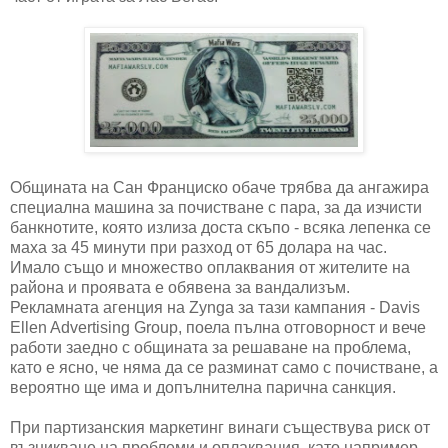
Общината на Сан Франциско обаче трябва да ангажира
специална машина за почистване с пара, за да изчисти
банкнотите, която излиза доста скъпо - всяка лепенка се
маха за 45 минути при разход от 65 долара на час.
Имало също и множество оплаквания от жителите на
района и проявата е обявена за вандализъм.
Рекламната агенция на Zynga за тази кампания - Davis
Ellen Advertising Group, поела пълна отговорност и вече
работи заедно с общината за решаване на проблема,
като е ясно, че няма да се разминат само с почистване, а
вероятно ще има и допълнителна парична санкция.
При партизанския маркетинг винаги съществува риск от
възникване на проблеми и оплаквания, като например