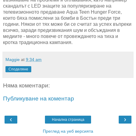
скандалът с LED знаците за популяризиране на
телевизионното предаване Aqua Teen Hunger Force,
които бяха помислени за бомби в Бостън преди три
години. Някои от тях може би се считат за успех въпреки
всичко, заради предизвикания шум и обсъждания в
медиите - много повече от провеждането на тиха и
кротка традиционна кампания.
Maggie
at
9:34 am
Споделяне
Няма коментари:
Публикуване на коментар
‹
›
Начална страница
Преглед на уеб версията