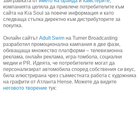
заигравката от
името на бранда
и
хамстерите
,
компанията целяла да привлече потребителите към
сайта на Kia Soul за повече информация и като
следваща стъпка директно към дистрибуторите за
покупка.
Онлайн сайтът
Adult Swim
на Turner Broadcasting
разработил промоционална кампания в две фази,
обхващаща множество платформи – телевизионна
реклама, онлайн реклама, игра-томбола, социални
медии и PR. Идеята, че потребителите могат да
персонализират автомобила според собствения си вкус,
била илюстрирана чрез съвместната работа с художника
на графити от Атланта Hense. Можете да видите
неговото творение
тук: