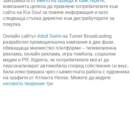
заигравката от
името на бранда
и
хамстерите
,
компанията целяла да привлече потребителите към
сайта на Kia Soul за повече информация и като
следваща стъпка директно към дистрибуторите за
покупка.
Онлайн сайтът
Adult Swim
на Turner Broadcasting
разработил промоционална кампания в две фази,
обхващаща множество платформи – телевизионна
реклама, онлайн реклама, игра-томбола, социални
медии и PR. Идеята, че потребителите могат да
персонализират автомобила според собствения си вкус,
била илюстрирана чрез съвместната работа с художника
на графити от Атланта Hense. Можете да видите
неговото творение
тук: