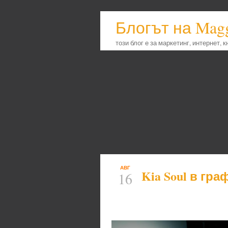
Блогът на Mag
този блог е за маркетинг, интернет, 
АВГ
Kia Soul в гра
16