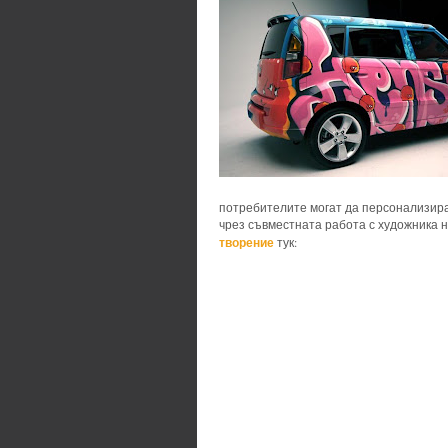
потребителите могат да персонализира
чрез съвместната работа с художника н
творение
тук: