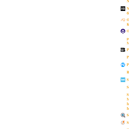
N
N
б
O
K
O
p
M
P
P
P
R
S
S
S
M
I
I
S
S