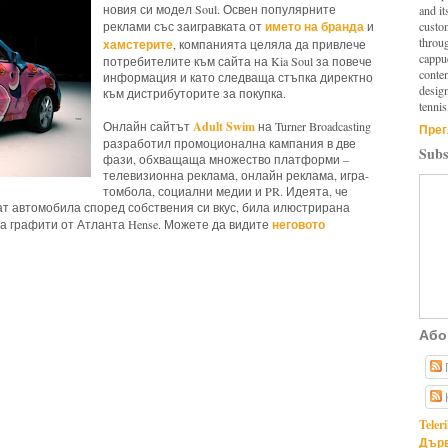
новия си модел Soul. Освен популярните
and it
името на бранда
custo
реклами със заигравката от
и
throu
хамстерите
, компанията целяла да привлече
cappuc
потребителите към сайта на Kia Soul за повече
conten
информация и като следваща стъпка директно
design
към дистрибуторите за покупка.
tennis
Adult Swim
Онлайн сайтът
на Turner Broadcasting
Прег
разработил промоционална кампания в две
Subs
фази, обхващаща множество платформи –
телевизионна реклама, онлайн реклама, игра-
томбола, социални медии и PR. Идеята, че
т автомобила според собствения си вкус, била илюстрирана
неговото
а графити от Атланта Hense. Можете да видите
Або
Teler
Дърв