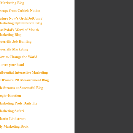
-Marketing Blog
scape from Cubicle Nation
uture Now's GrokDotCom /
arketing Optimization Blog
asPedal's Word of Mouth
arketing Blog
uerrilla Job Hunting
uerrilla Marketing
ow to Change the World
n over your head
nfluential Interactive Marketing
DPaine's PR Measurement Blog
iz Strauss at Successful Blog
ogic+Emotion
arketing Profs Daily Fix
arketing Safari
artin Lindstrom
y Marketing Book