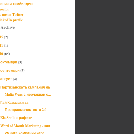
ения и тимбилдинг
reator
w me on Twitter
nkedIn profile
 Archive
15
(2)
11
(1)
10
(65)
октомври
(3)
►
септември
(3)
►
август
(4)
▼
Партизанската кампания на
Mafia Wars с неочакван о...
Гай Кавазаки за
Преприемачеството 2.0
Kia Soul в графити
Word of Mouth Marketing - как
умните компании кара...