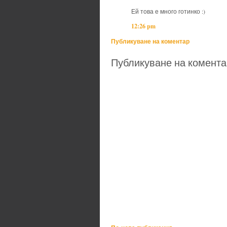
Ей това е много готинко :)
12:26 pm
Публикуване на коментар
Публикуване на комента