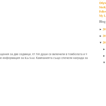
Обуч
SiteK
Follo
My Li
Blog
20
►
20
►
20
▼
щения за две седмици, 85 500 души се включили в томболата и 9
е информация за Kia Soul. Кампанията също спечели награда за
t,
creative