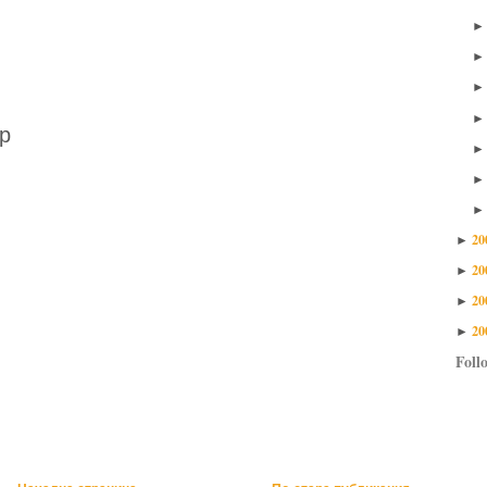
р
20
►
20
►
20
►
20
►
Foll