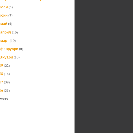
юли
(5)
►
юни
(7)
►
май
(5)
►
април
(10)
►
март
(10)
►
февруари
(8)
►
януари
(10)
►
09
(22)
08
(18)
07
(39)
06
(31)
owers