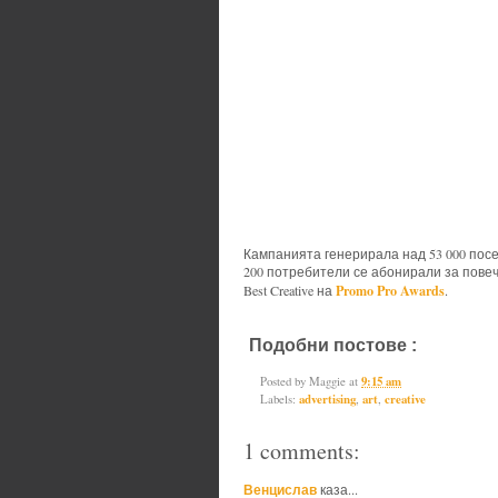
Кампанията генерирала над 53 000 посе
200 потребители се абонирали за повеч
Promo Pro Awards
Best Creative на
.
Подобни постове :
advertising,
ar
Posted by
Maggie
at
9:15 am
Labels:
advertising
,
art
,
creative
1 comments:
Венцислав
каза...