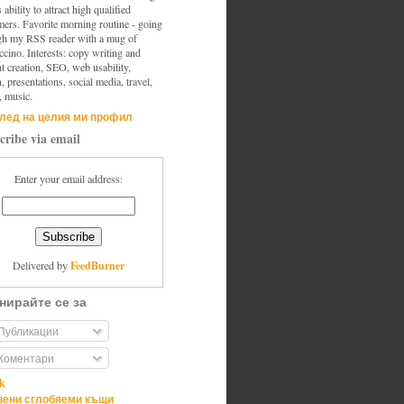
s ability to attract high qualified
mers. Favorite morning routine - going
gh my RSS reader with a mug of
cino. Interests: copy writing and
t creation, SEO, web usability,
, presentations, social media, travel,
, music.
лед на целия ми профил
cribe via email
Enter your email address:
FeedBurner
Delivered by
нирайте се за
Публикации
Коментари
ik
ени сглобяеми къщи