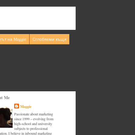
гът на Maggie
Сглобяеми къщи
ut Me
Maggie
Passionate about marketing
since 1999 – evolving from
high-school and university
subjects to professional
tion. I believe in inbound marketing