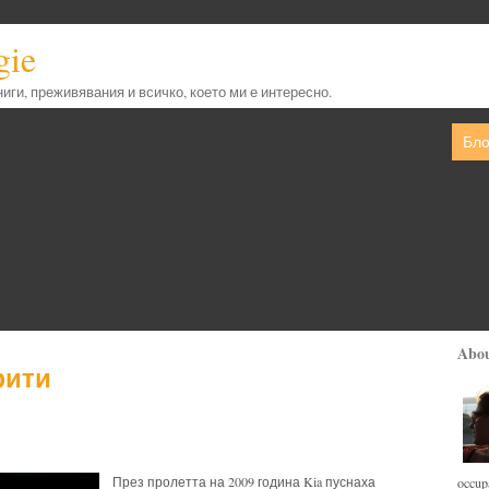
gie
книги, преживявания и всичко, което ми е интересно.
Бло
Abo
фити
През пролетта на 2009 година Kia пуснаха
occupa