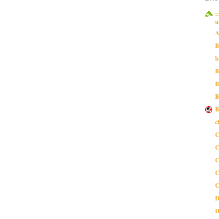
:
u
A
B
b
B
B
B
B
c
C
C
C
C
C
D
D