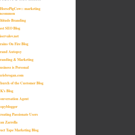
:HorsePigCow:: marketing
ncommon
ltitude Branding
est SEO Blog
iservalov.net
rains On Fire Blog
rand Autopsy
randing & Marketing
usiness is Personal
hrisbrogan.com
hurch of the Customer Blog
K's Blog
onversation Agent
opyblogger
reating Passionate Users
an Zarrella
uct Tape Marketing Blog