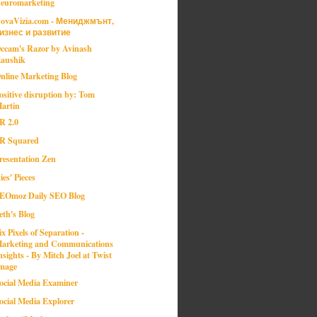
euromarketing
ovaVizia.com - Мениджмънт,
изнес и развитие
ccam's Razor by Avinash
aushik
nline Marketing Blog
ositive disruption by: Tom
artin
R 2.0
R Squared
resentation Zen
ies' Pieces
EOmoz Daily SEO Blog
eth's Blog
ix Pixels of Separation -
arketing and Communications
nsights - By Mitch Joel at Twist
mage
ocial Media Examiner
ocial Media Explorer