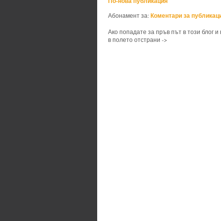
По-нова публикация
Коментари за публикаци
Абонамент за:
Ако попадате за пръв път в този блог и
в полето отстрани ->