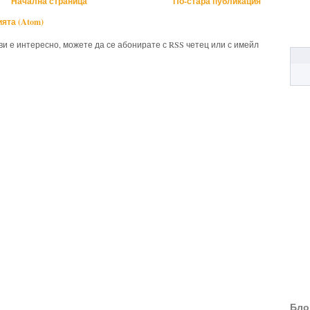
Начална страница
По-стара публикация
ята (Atom)
 ви е интересно, можете да се абонирате с RSS четец или с имейл
Бло