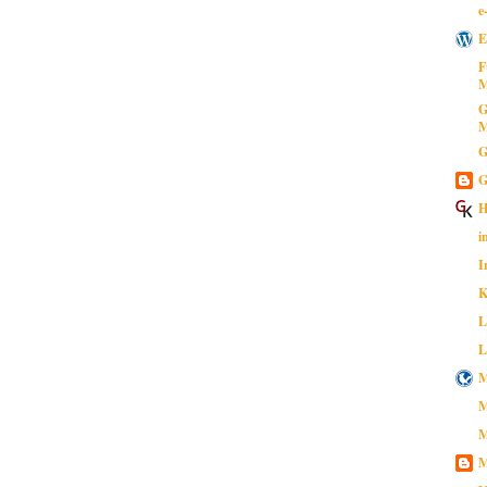
e
E
F
M
G
M
G
G
H
i
I
K
L
L
M
M
M
M