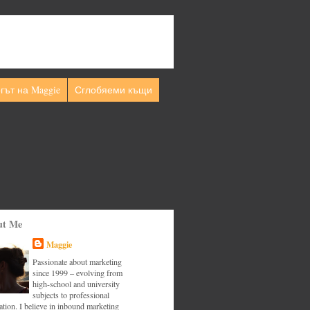
гът на Maggie
Сглобяеми къщи
ut Me
Maggie
Passionate about marketing
since 1999 – evolving from
high-school and university
subjects to professional
tion. I believe in inbound marketing