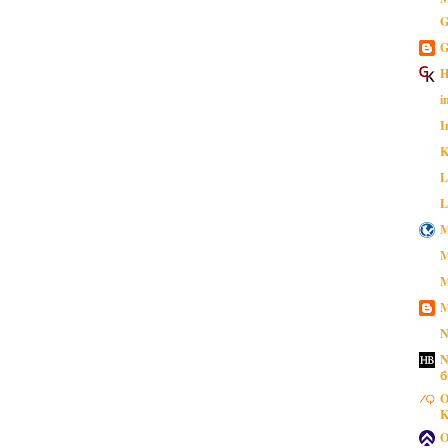
G
G
H
i
I
K
L
L
M
M
M
M
N
N
б
O
K
O