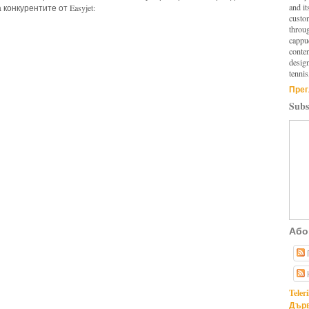
and it
конкурентите от Easyjet:
custo
throu
cappuc
conten
design
tennis
Прег
Subs
Або
Teler
Дърв