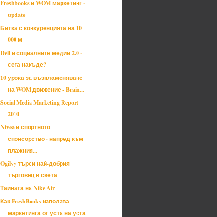
Freshbooks и WOM маркетинг -
update
Битка с конкуренцията на 10
000 м
Dell и социалните медии 2.0 -
сега накъде?
10 урока за възпламеняване
на WOM движение - Brain...
Social Media Marketing Report
2010
Nivea и спортното
спонсорство - напред към
плажния...
Ogilvy търси най-добрия
търговец в света
Тайната на Nike Air
Как FreshBooks използва
маркетинга от уста на уста