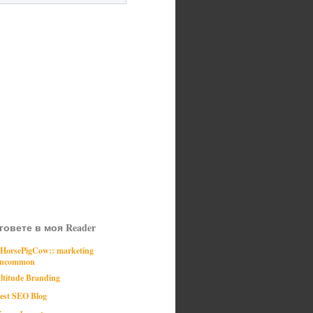
говете в моя Reader
:HorsePigCow:: marketing
ncommon
ltitude Branding
est SEO Blog