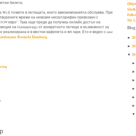
летни билета.
Обуч
SiteK
а Wi-fi точките в летищата, които авиокомпанията обслужва. При
Follo
творените мрежи на немския нискотарифен превозвач с
My Li
9,99 евро". Така още преди да получиш онлайн достъп на
Blog
ромоция на Germanwings от конкретното летище и възможност за
 реализирана и в местни кафенета и жп гари. Ето и видео с case
Lindemann Rosinski Hamburg
.
20
►
20
►
nwings,
guerrilla marketing
20
▼
eting
)
р