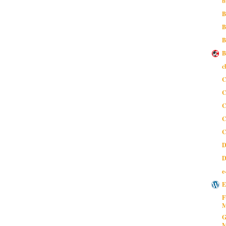
b
B
B
B
B
c
C
C
C
C
C
D
D
e
E
F
M
G
M