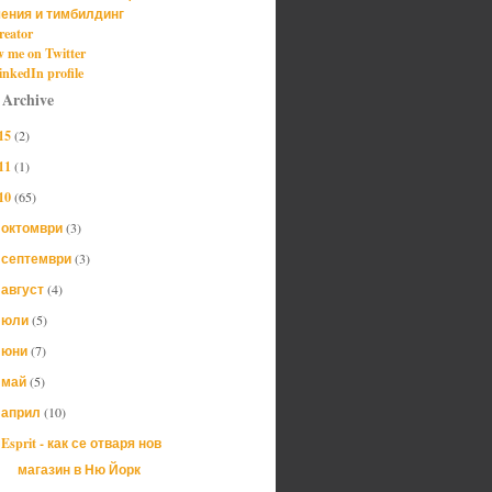
ения и тимбилдинг
reator
w me on Twitter
nkedIn profile
 Archive
15
(2)
11
(1)
10
(65)
октомври
(3)
►
септември
(3)
►
август
(4)
►
юли
(5)
►
юни
(7)
►
май
(5)
►
април
(10)
▼
Esprit - как се отваря нов
магазин в Ню Йорк