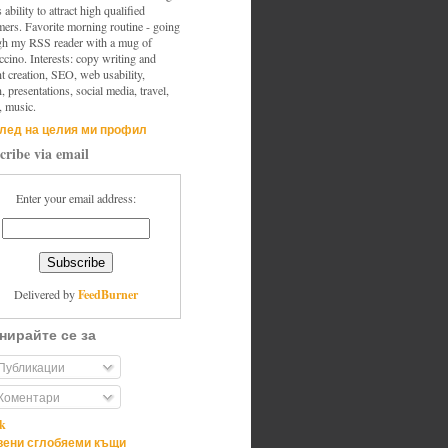
s ability to attract high qualified
mers. Favorite morning routine - going
gh my RSS reader with a mug of
cino. Interests: copy writing and
t creation, SEO, web usability,
, presentations, social media, travel,
, music.
лед на целия ми профил
cribe via email
Enter your email address:
FeedBurner
Delivered by
нирайте се за
Публикации
Коментари
ik
ени сглобяеми къщи