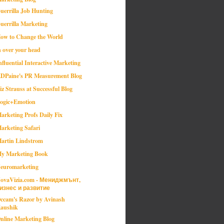
uerrilla Job Hunting
uerrilla Marketing
ow to Change the World
n over your head
nfluential Interactive Marketing
DPaine's PR Measurement Blog
iz Strauss at Successful Blog
ogic+Emotion
arketing Profs Daily Fix
arketing Safari
artin Lindstrom
y Marketing Book
euromarketing
ovaVizia.com - Мениджмънт,
изнес и развитие
ccam's Razor by Avinash
aushik
nline Marketing Blog