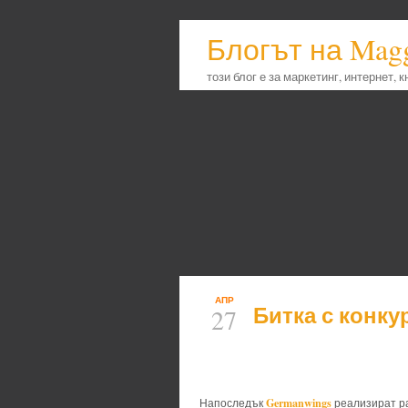
Блогът на Mag
този блог е за маркетинг, интернет, 
АПР
Битка с конку
27
Germanwings
Напоследък
реализират ра