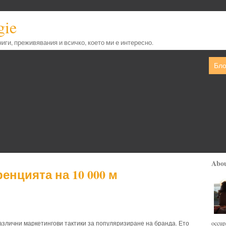
gie
книги, преживявания и всичко, което ми е интересно.
Бло
Abo
ренцията на 10 000 м
occupa
злични маркетингови тактики за популяризиране на бранда. Ето