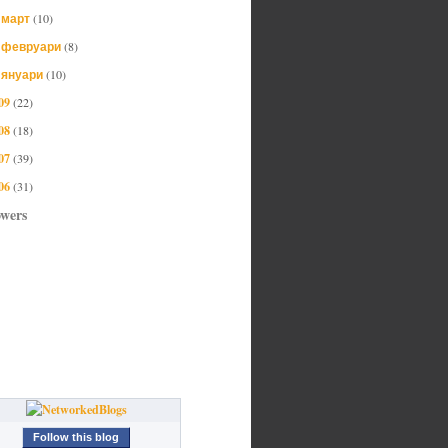
март
(10)
►
февруари
(8)
►
януари
(10)
►
09
(22)
08
(18)
07
(39)
06
(31)
owers
Follow this blog