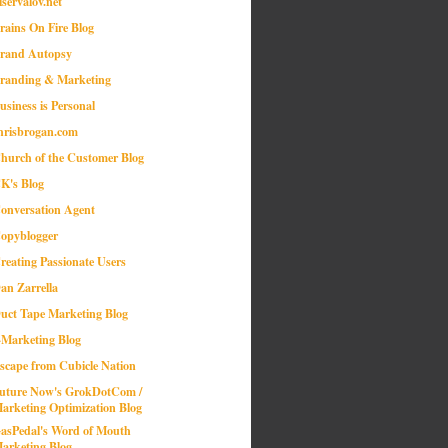
iservalov.net
rains On Fire Blog
rand Autopsy
randing & Marketing
usiness is Personal
hrisbrogan.com
hurch of the Customer Blog
K's Blog
onversation Agent
opyblogger
reating Passionate Users
an Zarrella
uct Tape Marketing Blog
-Marketing Blog
scape from Cubicle Nation
uture Now's GrokDotCom /
arketing Optimization Blog
asPedal's Word of Mouth
arketing Blog