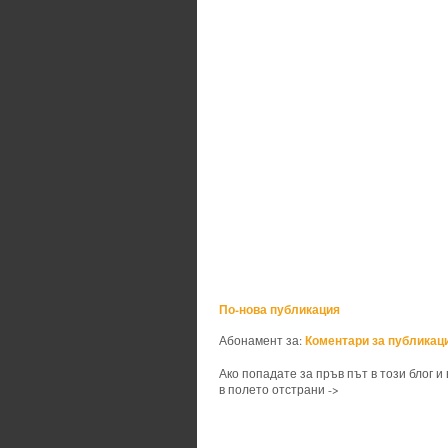
По-нова публикация
Коментари за публикаци
Абонамент за:
Ако попадате за пръв път в този блог и
в полето отстрани ->