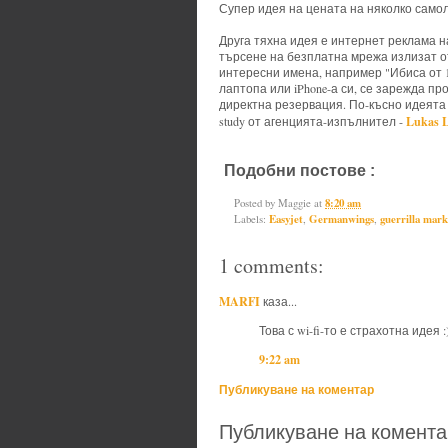
Супер идея на цената на няколко само
Друга тяхна идея е интернет реклама н
търсене на безплатна мрежа излизат о
интересни имена, например "Ибиса от 1
лаптопа или iPhone-а си, се зарежда п
директна резервация. По-късно идеята е
Lukas 
study от агенцията-изпълнител -
Подобни постове :
Easyjet,
Germa
Posted by
Maggie
at
8:20 am
Labels:
Easyjet
,
Germanwings
,
guerrilla mark
1 comments:
MARFI
каза...
Това с wi-fi-то е страхотна идея :
9:22 am
Публикуване на коментар
Публикуване на комента