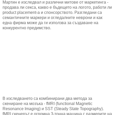
Мартин е изследвал и различни митове от маркетинга -
продава ли секса, какво е бъдещето на логото, работи ли
product placement-a и спонсорството. Разгледани са
семантичните маркери и огледалните неврони и как
една фирма може да ги използва за създаване на
конкурентно предимство.
В изследването са комбинирани два метода за
скениране на мозъка - fMRI (functional Magnetic
Resonance Imaging) и SST (Steady State Topography).
fMRI скенерът е огромна 3-тонна машина с размерите на