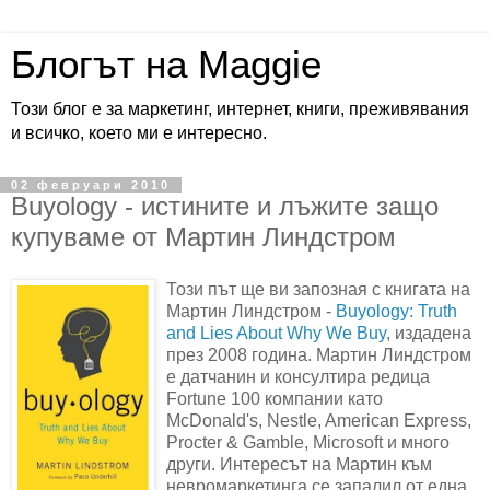
Блогът на Maggie
Този блог е за маркетинг, интернет, книги, преживявания
и всичко, което ми е интересно.
02 февруари 2010
Buyology - истините и лъжите защо
купуваме от Мартин Линдстром
Този път ще ви запозная с книгата на
Мартин Линдстром -
Buyology: Truth
and Lies About Why We Buy
, издадена
през 2008 година. Мартин Линдстром
е датчанин и консултира редица
Fortune 100 компании като
McDonald's, Nestle, American Express,
Procter & Gamble, Microsoft и много
други. Интересът на Мартин към
невромаркетинга се запалил от една