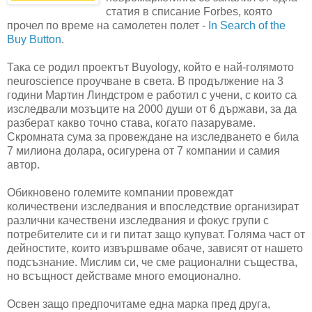
статия в списание Forbes, която
прочел по време на самолетен полет -
In Search of the
Buy Button
.
Така се родил проектът Buyology, който е най-голямото
neuroscience проучване в света. В продължение на 3
години Мартин Линдстром е работил с учени, с които са
изследвали мозъците на 2000 души от 6 държави, за да
разберат какво точно става, когато пазаруваме.
Скромната сума за провеждане на изследването е била
7 милиона долара, осигурена от 7 компании и самия
автор.
Обикновено големите компании провеждат
количествени изследвания и впоследствие организират
различни качествени изследвания и фокус групи с
потребителите си и ги питат защо купуват. Голяма част от
дейностите, които извършваме обаче, зависят от нашето
подсъзнание. Мислим си, че сме рационални същества,
но всъщност действаме много емоционално.
Освен защо предпочитаме една марка пред друга,