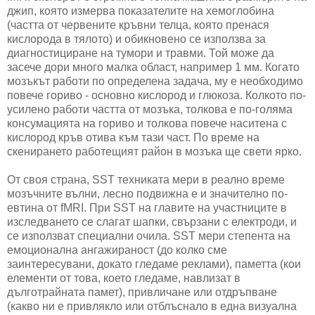
джип, която измерва показателите на хемоглобина
(частта от червените кръвни телца, която пренася
кислорода в тялото) и обикновено се използва за
диагностициране на тумори и травми. Той може да
засече дори много малка област, например 1 мм. Когато
мозъкът работи по определена задача, му е необходимо
повече гориво - основно кислород и глюкоза. Колкото по-
усилено работи частта от мозъка, толкова е по-голяма
консумацията на гориво и толкова повече наситена с
кислород кръв отива към тази част. По време на
скенирането работещият район в мозъка ще свети ярко.
От своя страна, SST техниката мери в реално време
мозъчните вълни, лесно подвижна е и значително по-
евтина от fMRI. При SST на главите на участниците в
изследването се слагат шапки, свързани с електроди, и
се използват специални очила. SST мери степента на
емоционална ангажираност (до колко сме
заинтересувани, докато гледаме реклами), паметта (кои
елементи от това, което гледаме, навлизат в
дълготрайната памет), привличане или отдръпване
(какво ни е привлякло или отблъснало в една визуална