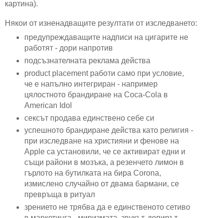
картина).
Някои от изненадващите резултати от изследването:
предупреждаващите надписи на цигарите не
работят - дори напротив
подсъзнателната реклама действа
product placement работи само при условие,
че е напълно интегриран - например
цялостното брандиране на Coca-Cola в
American Idol
сексът продава единствено себе си
успешното брандиране действа като религия -
при изследване на християни и фенове на
Apple са установили, че се активират едни и
същи райони в мозъка, а резенчето лимон в
гърлото на бутилката на бира Corona,
измислено случайно от двама бармани, се
превръща в ритуал
зрението не трябва да е единственото сетиво
в маркетинга - миризмата, звукът, допирът