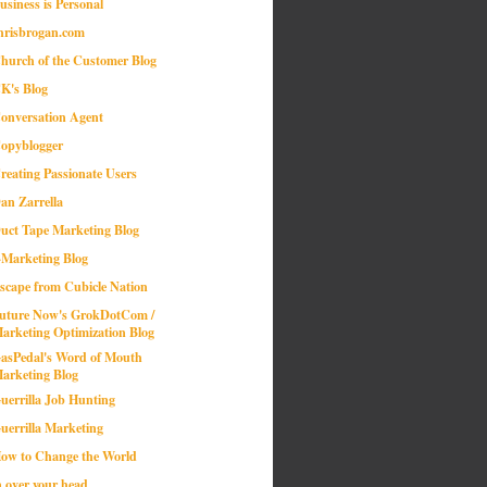
usiness is Personal
hrisbrogan.com
hurch of the Customer Blog
K's Blog
onversation Agent
opyblogger
reating Passionate Users
an Zarrella
uct Tape Marketing Blog
-Marketing Blog
scape from Cubicle Nation
uture Now's GrokDotCom /
arketing Optimization Blog
asPedal's Word of Mouth
arketing Blog
uerrilla Job Hunting
uerrilla Marketing
ow to Change the World
n over your head