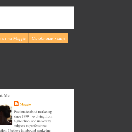
гът на Maggie
Сглобяеми къщи
ut Me
Maggie
Passionate about marketing
since 1999 – evolving from
high-school and university
subjects to professional
tion. I believe in inbound marketing