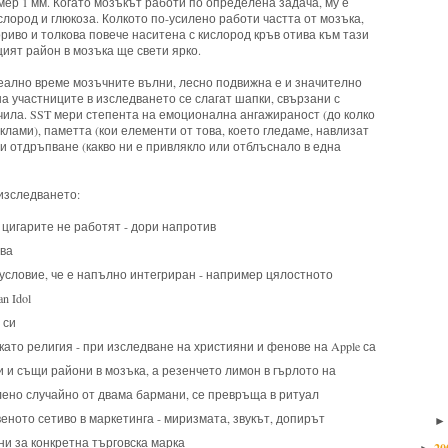
мер 1 мм. Когато мозъкът работи по определена задача, му е
слород и глюкоза. Колкото по-усилено работи частта от мозъка,
ориво и толкова повече наситена с кислород кръв отива към тази
ият район в мозъка ще свети ярко.
реално време мозъчните вълни, лесно подвижна е и значително
на участниците в изследването се слагат шапки, свързани с
чила. SST мери степента на емоционална ангажираност (до колко
клами), паметта (кои елементи от това, което гледаме, навлизат
и отдръпване (какво ни е привлякло или отблъснало в една
изследването:
цигарите не работят - дори напротив
ва
ри условие, че е напълно интегриран - например цялостното
n Idol
 си
ато религия - при изследване на християни и фенове на Apple са
и и същи райони в мозъка, а резенчето лимон в гърлото на
слено случайно от двама бармани, се превръща в ритуал
еното сетиво в маркетинга - миризмата, звукът, допирът
и за конкретна търговска марка
20