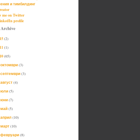
ения и тимбилдинг
reator
w me on Twitter
nkedIn profile
 Archive
15
(2)
11
(1)
10
(65)
октомври
(3)
►
септември
(3)
►
август
(4)
►
юли
(5)
►
юни
(7)
►
май
(5)
►
април
(10)
►
март
(10)
►
февруари
(8)
▼