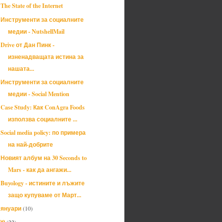
The State of the Internet
Инструменти за социалните
медии - NutshellMail
Drive от Дан Пинк -
изненадващата истина за
нашата...
Инструменти за социалните
медии - Social Mention
Case Study: Как ConAgra Foods
използва социалните ...
Social media policy: по примера
на най-добрите
Новият албум на 30 Seconds to
Mars - как да ангажи...
Buyology - истините и лъжите
защо купуваме от Март...
януари
(10)
►
09
(22)