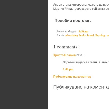
Ако ви стана интересно, можете да пр
Мартин Линдстром, където той всяка с
Подобни постове :
advertising,
bo
neuromarketing
Posted by
Maggie
at
8:50 pm
Labels:
advertising
,
books
,
brand
,
Buyology
,
m
1 comments:
Христо Блажев
каза...
Здравей, чудесна статия! Само б
1:00 pm
Публикуване на коментар
Публикуване на комента