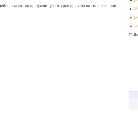
►
ейност могат да предвидят успеха или провала на телевизионно
20
►
20
►
20
►
Foll