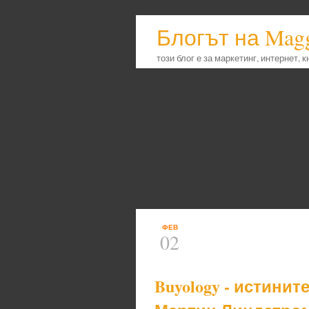
Блогът на Mag
този блог е за маркетинг, интернет, 
ФЕВ
02
Buyology - истинит