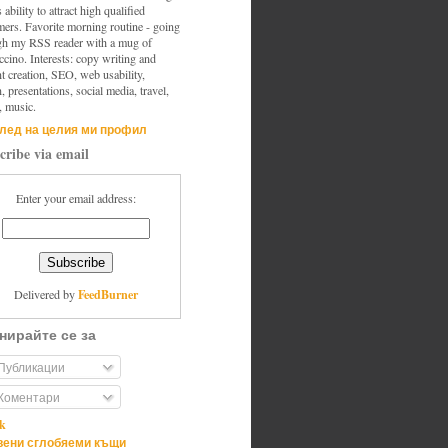
s ability to attract high qualified
mers. Favorite morning routine - going
gh my RSS reader with a mug of
cino. Interests: copy writing and
t creation, SEO, web usability,
, presentations, social media, travel,
, music.
лед на целия ми профил
cribe via email
Enter your email address:
FeedBurner
Delivered by
нирайте се за
Публикации
Коментари
ik
ени сглобяеми къщи