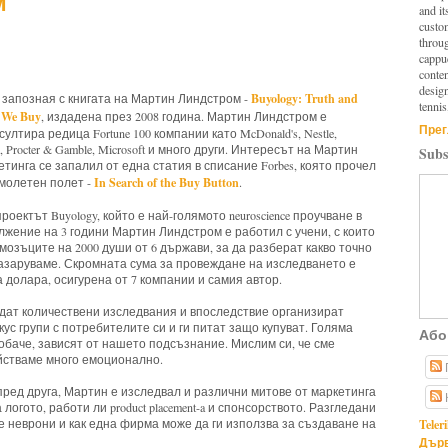
м
and it
custo
throu
cappuc
conten
design
Buyology: Truth and
 запозная с книгата на Мартин Линдстром -
tennis
 We Buy
, издадена през 2008 година. Мартин Линдстром е
Прег
ултира редица Fortune 100 компании като McDonald's, Nestle,
s, Procter & Gamble, Microsoft и много други. Интересът на Мартин
Subs
тинга се запалил от една статия в списание Forbes, която прочел
In Search of the Buy Button
амолетен полет -
.
роектът Buyology, който е най-голямото neuroscience проучване в
лжение на 3 години Мартин Линдстром е работил с учени, с които
мозъците на 2000 души от 6 държави, за да разберат какво точно
пазаруваме. Скромната сума за провеждане на изследването е
 долара, осигурена от 7 компании и самия автор.
дат количествени изследвания и впоследствие организират
ус групи с потребителите си и ги питат защо купуват. Голяма
Або
обаче, зависят от нашето подсъзнание. Мислим си, че сме
йстваме много емоционално.
ред друга, Мартин е изследвал и различни митове от маркетинга
 логото, работи ли product placement-a и спонсорството. Разгледани
Teler
 неврони и как една фирма може да ги използва за създаване на
Дърв