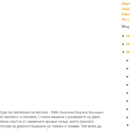
Обуч
SiteK
Follo
My Li
Blog
20
►
20
►
20
▼
а за скениране на мозъка - fMRI (functional Magnetic Resonance
. fMRI скенерът е огромна 3-тонна машина с размерите на джип,
бина (частта от червените кръвни телца, която пренася
зползва за диагностициране на тумори и травми. Той може да