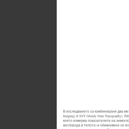
В изследването са комбинирани два метод
Imaging) и SST (Steady State Topography)
която измерва показателите на хемогло
кислорода в тялото) и обикновено се и