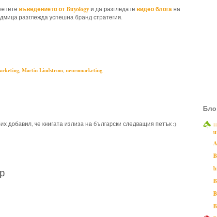
въведението от Buyology
видео блога
очетете
и да разгледате
на
едмица разглежда успешна бранд стратегия.
oks,
brand,
Buyology,
marketing,
Martin Lindstrom,
arketing
,
Martin Lindstrom
,
neuromarketing
Бло
их добавил, че книгата излиза на български следващия петък :)
:
u
A
B
b
р
B
B
B