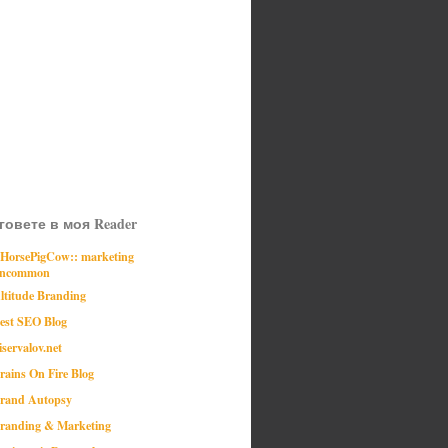
говете в моя Reader
:HorsePigCow:: marketing
ncommon
ltitude Branding
est SEO Blog
iservalov.net
rains On Fire Blog
rand Autopsy
randing & Marketing