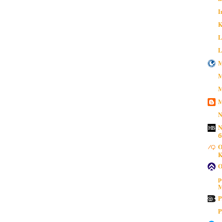
I
K
L
L
M
M
M
M
N
N
б
O
K
O
p
M
P
P