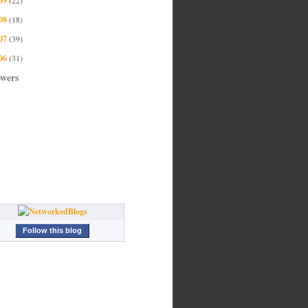
08
(18)
07
(39)
06
(31)
owers
Follow this blog