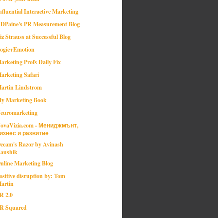
nfluential Interactive Marketing
DPaine's PR Measurement Blog
iz Strauss at Successful Blog
ogic+Emotion
arketing Profs Daily Fix
arketing Safari
artin Lindstrom
y Marketing Book
euromarketing
ovaVizia.com - Мениджмънт,
изнес и развитие
ccam's Razor by Avinash
aushik
nline Marketing Blog
ositive disruption by: Tom
artin
R 2.0
R Squared