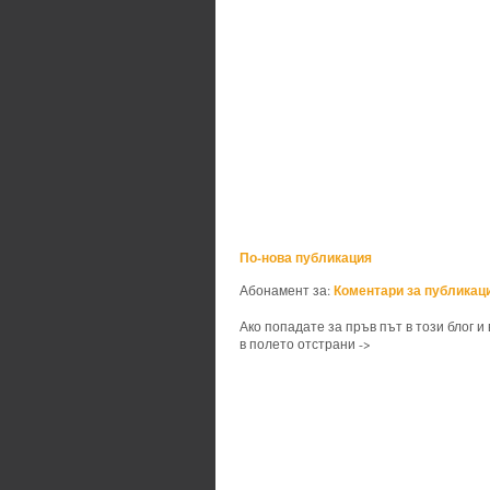
По-нова публикация
Коментари за публикаци
Абонамент за:
Ако попадате за пръв път в този блог и
в полето отстрани ->