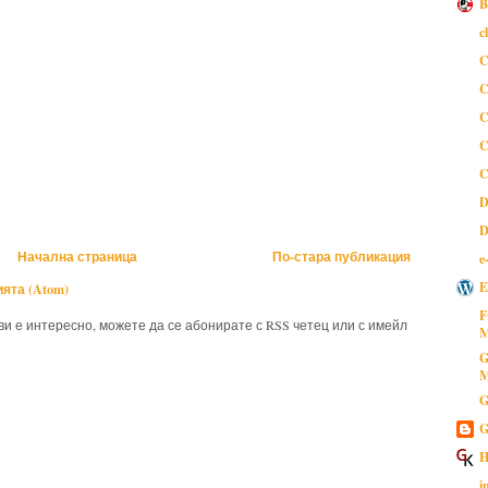
B
c
C
C
C
C
C
D
D
Начална страница
По-стара публикация
e
E
ята (Atom)
F
 ви е интересно, можете да се абонирате с RSS четец или с имейл
M
G
M
G
G
H
i