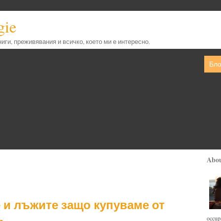
gie
книги, преживявания и всичко, което ми е интересно.
Бло
Abo
е и лъжите защо купуваме от
occupa