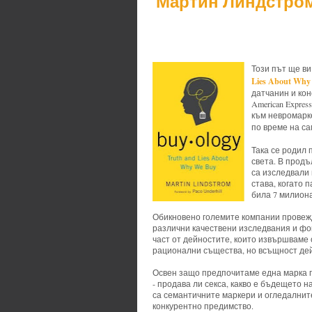
Мартин Линдстро
Този път ще ви
Lies About Why
датчанин и конс
American Expres
към невромарке
по време на с
Така се родил п
света. В продъ
са изследвали 
става, когато 
била 7 милиона
Обикновено големите компании провеж
различни качествени изследвания и фок
част от дейностите, които извършваме 
рационални същества, но всъщност де
Освен защо предпочитаме една марка п
- продава ли секса, какво е бъдещето на
са семантичните маркери и огледалните
конкурентно предимство.