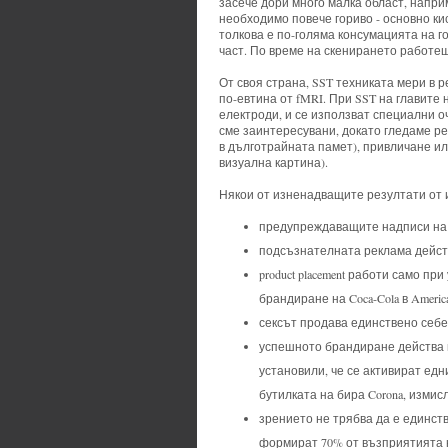
засече дори много малка област, напри
необходимо повече гориво - основно ки
толкова е по-голяма консумацията на г
част. По време на скенирането работещ
От своя страна, SST техниката мери в 
по-евтина от fMRI. При SST на главите 
електроди, и се използват специални о
сме заинтересувани, докато гледаме ре
в дълготрайната памет), привличане ил
визуална картина).
Някои от изненадващите резултати от 
предупреждаващите надписи на 
подсъзнателната реклама дейст
product placement работи само п
брандиране на Coca-Cola в America
сексът продава единствено себе
успешното брандиране действа к
установили, че се активират едн
бутилката на бира Corona, изми
зрението не трябва да е единств
формират 70% от възприятията н