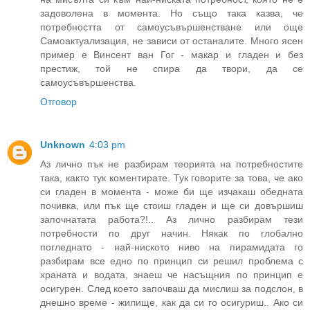
задоволена в момента. Но също така казва, че
потребността от самоусъвършенстване или още
Самоактуализация, не зависи от останалите. Много ясен
пример е Винсент ван Гог - макар и гладен и без
престиж, той не спира да твори, да се
самоусъвършенства.
Отговор
Unknown
4:03 pm
Аз лично пък не разбирам теорията на потребностите
така, както тук коментирате. Тук говорите за това, че ако
си гладен в момента - може би ще изчакаш обедната
почивка, или пък ще стоиш гладен и ще си довършиш
започнатата работа?!.. Аз лично разбирам тези
потребности по друг начин. Някак по глобално
погледнато - най-ниското ниво на пирамидата го
разбирам все едно по принцип си решил проблема с
храната и водата, знаеш че насъщния по принцип е
осигурен. След което започваш да мислиш за подслон, в
днешно време - жилище, как да си го осигуриш.. Ако си