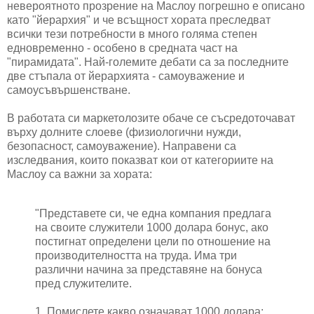
невероятното прозрение на Маслоу погрешно е описано
като "йерархия" и че всъщност хората преследват
всички тези потребности в много голяма степен
едновременно - особено в средната част на
"пирамидата". Най-големите дебати са за последните
две стъпала от йерархията - самоуважение и
самоусъвършенстване.
В работата си маркетолозите обаче се съсредоточават
върху долните слоеве (физиологични нужди,
безопасност, самоуважение). Направени са
изследвания, които показват кои от категориите на
Маслоу са важни за хората:
"Представете си, че една компания предлага
на своите служители 1000 долара бонус, ако
постигнат определени цели по отношение на
производителността на труда. Има три
различни начина за представяне на бонуса
пред служителите.
1. Помислете какво означават 1000 долара: