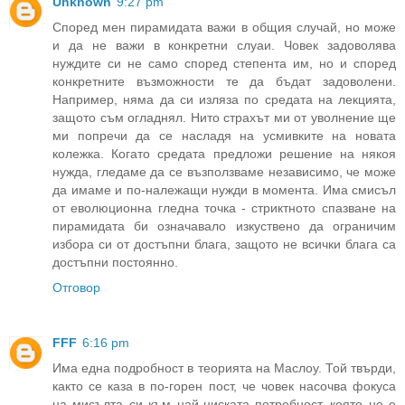
Unknown
9:27 pm
Според мен пирамидата важи в общия случай, но може
и да не важи в конкретни слуаи. Човек задоволява
нуждите си не само според степента им, но и според
конкретните възможности те да бъдат задоволени.
Например, няма да си изляза по средата на лекцията,
защото съм огладнял. Нито страхът ми от уволнение ще
ми попречи да се насладя на усмивките на новата
колежка. Когато средата предложи решение на някоя
нужда, гледаме да се възползваме независимо, че може
да имаме и по-належащи нужди в момента. Има смисъл
от еволюционна гледна точка - стриктното спазване на
пирамидата би означавало изкуствено да ограничим
избора си от достъпни блага, защото не всички блага са
достъпни постоянно.
Отговор
FFF
6:16 pm
Има една подробност в теорията на Маслоу. Той твърди,
както се каза в по-горен пост, че човек насочва фокуса
на мисълта си към най-ниската потребност, която не е