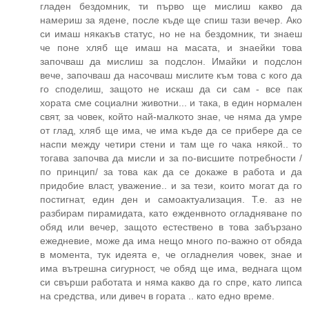
гладен бездомник, ти първо ще мислиш какво да
намериш за ядене, после къде ще спиш тази вечер. Ако
си имаш някакъв статус, но не на бездомник, ти знаеш
че поне хляб ще имаш на масата, и знаейки това
започваш да мислиш за подслон. Имайки и подслон
вече, започваш да насочваш мислите към това с кого да
го споделиш, защото не искаш да си сам - все пак
хората сме социални животни... и така, в един нормален
свят, за човек, който най-малкото знае, че няма да умре
от глад, хляб ще има, че има къде да се прибере да се
наспи между четири стени и там ще го чака някой.. то
тогава започва да мисли и за по-висшите потребности /
по принцип/ за това как да се докаже в работа и да
придобие власт, уважение.. и за тези, които могат да го
постигнат, един ден и самоактуализация. Т.е. аз не
разбирам пирамидата, като ежденвното огладняване по
обяд или вечер, защото естествено в това забързано
ежедневие, може да има нещо много по-важно от обяда
в момента, тук идеята е, че огладнелия човек, знае и
има вътрешна сигурност, че обяд ще има, веднага щом
си свърши работата и няма какво да го спре, като липса
на средства, или дивеч в гората .. като едно време.