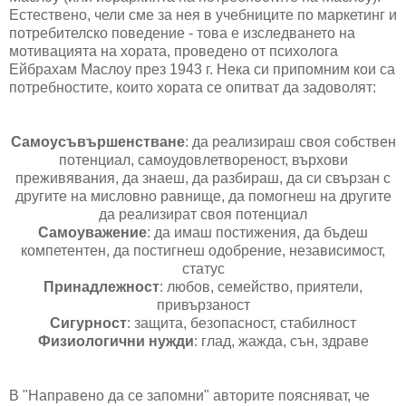
Естествено, чели сме за нея в учебниците по маркетинг и
потребителско поведение - това е изследването на
мотивацията на хората, проведено от психолога
Ейбрахам Маслоу през 1943 г. Нека си припомним кои са
потребностите, които хората се опитват да задоволят:
Самоусъвършенстване
: да реализираш своя собствен
потенциал, самоудовлетвореност, върхови
преживявания, да знаеш, да разбираш, да си свързан с
другите на мисловно равнище, да помогнеш на другите
да реализират своя потенциал
Самоуважение
: да имаш постижения, да бъдеш
компетентен, да постигнеш одобрение, независимост,
статус
Принадлежност
: любов, семейство, приятели,
привързаност
Сигурност
: защита, безопасност, стабилност
Физиологични нужди
: глад, жажда, сън, здраве
В "Направено да се запомни" авторите поясняват, че