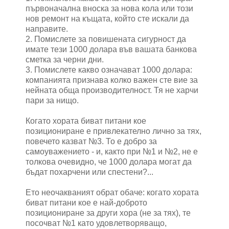
първоначална вноска за нова кола или този
нов ремонт на къщата, който сте искали да
направите.
2. Помислете за повишената сигурност да
имате тези 1000 долара във вашата банкова
сметка за черни дни.
3. Помислете какво означават 1000 долара:
компанията признава колко важен сте вие за
нейната обща производителност. Тя не харчи
пари за нищо.
Когато хората биват питани кое
позициониране е привлекателно лично за тях,
повечето казват №3. То е добро за
самоуважението - и, както при №1 и №2, не е
толкова очевидно, че 1000 долара могат да
бъдат похарчени или спестени?...
Ето неочакваният обрат обаче: когато хората
биват питани кое е най-доброто
позициониране за други хора (не за тях), те
посочват №1 като удовлетворяващо,