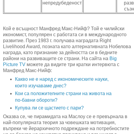
непредубеденост
раз
съз
Кой е всъщност Манфред Макс-Нийф? Той е чилийски
икономист, популярен с работата си в международното
развитие. През 1983 г. получава наградата Right
Livelihood Award, позната като алтернативната Нобелова
награда, като признание за дейността си в бедните
райони на развиващите се страни. На сайта на
Big
Picture TV
можете да видите три кратки интервюта с
Манфред Макс-Нийф:
Какво не е наред с икономическите науки,
които изучаваме днес?
Кои са положителните страни на живота на
по-бавни обороти?
Купува ли се щастието с пари?
Оказва се, че пирамидата на Маслоу се е превърнала в
най-популярната теория за човешката мотивация,
въпреки че йерархичното подреждане на потребностите