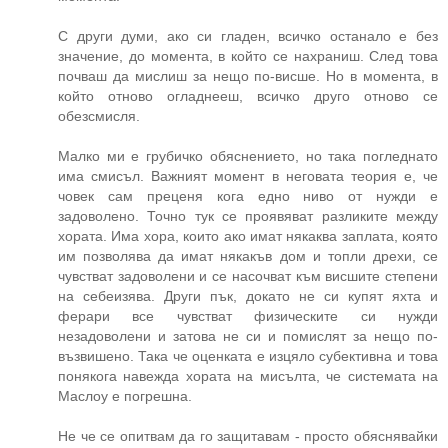
С други думи, ако си гладен, всичко останало е без
значение, до момента, в който се нахраниш. След това
почваш да мислиш за нещо по-висше. Но в момента, в
който отново огладнееш, всичко друго отново се
обезсмисля.
Малко ми е грубичко обяснението, но така погледнато
има смисъл. Важният момент в неговата теория е, че
човек сам преценя кога едно ниво от нужди е
задоволено. Точно тук се проявяват разликите между
хората. Има хора, които ако имат някаква заплата, която
им позволява да имат някакъв дом и топли дрехи, се
чувстват задоволени и се насочват към висшите степени
на себеизява. Други пък, докато не си купят яхта и
ферари все чувстват физическите си нужди
незадоволени и затова не си и помислят за нещо по-
възвишено. Така че оценката е изцяло субективна и това
понякога навежда хората на мисълта, че системата на
Маслоу е погрешна.
Не че се опитвам да го защитавам - просто обяснявайки