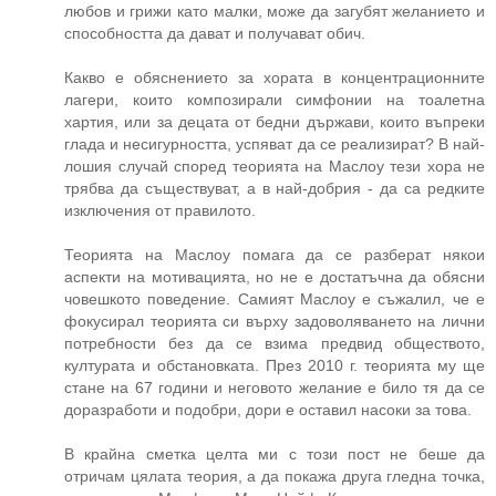
любов и грижи като малки, може да загубят желанието и
способността да дават и получават обич.
Какво е обяснението за хората в концентрационните
лагери, които композирали симфонии на тоалетна
хартия, или за децата от бедни държави, които въпреки
глада и несигурността, успяват да се реализират? В най-
лошия случай според теорията на Маслоу тези хора не
трябва да съществуват, а в най-добрия - да са редките
изключения от правилото.
Теорията на Маслоу помага да се разберат някои
аспекти на мотивацията, но не е достатъчна да обясни
човешкото поведение. Самият Маслоу е съжалил, че е
фокусирал теорията си върху задоволяването на лични
потребности без да се взима предвид обществото,
културата и обстановката. През 2010 г. теорията му ще
стане на 67 години и неговото желание е било тя да се
доразработи и подобри, дори е оставил насоки за това.
В крайна сметка целта ми с този пост не беше да
отричам цялата теория, а да покажа друга гледна точка,