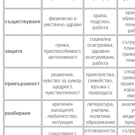
хран
храна,
физическо и
облич
съществуване
подслон,
умствено здраве
поч
работа
ра
социална
сътру
грижа,
осигуровка,
план
защита
приспособимост,
здравно
грижа
автономност
осигуряване,
пом
работа
спод
уважение,
приятелства,
грижа
чувство за хумор,
семейство,
привързаност
правя
щедрост,
връзка с
изра
чувствителност
природата
ем
критичен
литература,
анали
капацитет,
учители,
у
разбиране
любопитство,
политики,
меди
интуиция
образование
про
отговорности,
сътру
схватливост,