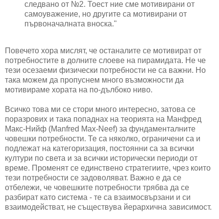
следвано от №2. Тоест ние сме мотивирани от
самоуважение, но другите са мотивирани от
първоначалната вноска."
Повечето хора мислят, че останалите се мотивират от
потребностите в долните слоеве на пирамидата. Не че
тези осезаеми физически потребности не са важни. Но
така можем да пропуснем много възможности да
мотивираме хората на по-дълбоко ниво.
Всичко това ми се стори много интересно, затова се
поразрових и така попаднах на теорията на Манфред
Макс-Нийф (Manfred Max-Neef) за фундаменталните
човешки потребности. Те са няколко, ограничени са и
подлежат на категоризация, постоянни са за всички
култури по света и за всички исторически периоди от
време. Променят се единствено стратегиите, чрез които
тези потребности се задоволяват. Важно е да се
отбележи, че човешките потребности трябва да се
разбират като система - те са взаимосвързани и си
взаимодействат, не съществува йерархична зависимост.