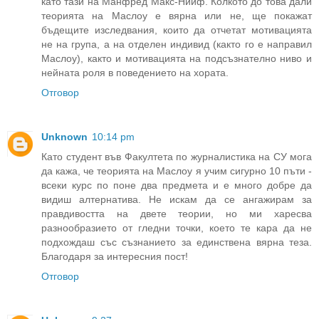
като тази на Манфред Макс-Нийф. Колкото до това дали
теорията на Маслоу е вярна или не, ще покажат
бъдещите изследвания, които да отчетат мотивацията
не на група, а на отделен индивид (както го е направил
Маслоу), както и мотивацията на подсъзнателно ниво и
нейната роля в поведението на хората.
Отговор
Unknown
10:14 pm
Като студент във Факултета по журналистика на СУ мога
да кажа, че теорията на Маслоу я учим сигурно 10 пъти -
всеки курс по поне два предмета и е много добре да
видиш алтернатива. Не искам да се ангажирам за
правдивостта на двете теории, но ми харесва
разнообразието от гледни точки, което те кара да не
подхождаш със съзнанието за единствена вярна теза.
Благодаря за интересния пост!
Отговор