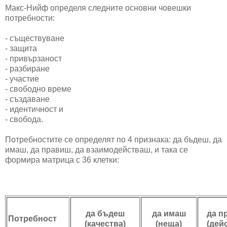
Макс-Нийф определя следните основни човешки
потребности:
- съществуване
- защита
- привързаност
- разбиране
- участие
- свободно време
- създаване
- идентичност и
- свобода.
Потребностите се определят по 4 признака: да бъдеш, да
имаш, да правиш, да взаимодействаш, и така се
формира матрица с 36 клетки:
да бъдеш
да имаш
да п
Потребност
(качества)
(неща)
(дей