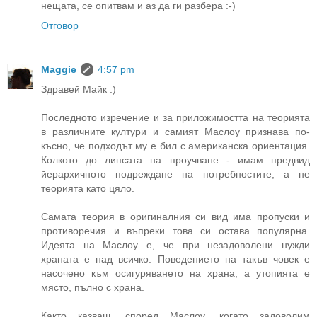
нещата, се опитвам и аз да ги разбера :-)
Отговор
Maggie
4:57 pm
Здравей Майк :)
Последното изречение и за приложимостта на теорията
в различните култури и самият Маслоу признава по-
късно, че подходът му е бил с американска ориентация.
Колкото до липсата на проучване - имам предвид
йерархичното подреждане на потребностите, а не
теорията като цяло.
Самата теория в оригиналния си вид има пропуски и
противоречия и въпреки това си остава популярна.
Идеята на Маслоу е, че при незадоволени нужди
храната е над всичко. Поведението на такъв човек е
насочено към осигуряването на храна, а утопията е
място, пълно с храна.
Както казваш, според Маслоу, когато задоволим