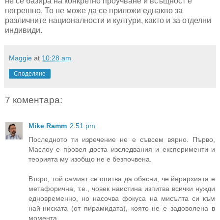
не се базира на конкретно проучване и всъщност е
погрешно. То не може да се приложи еднакво за
различните националности и култури, както и за отделни
индивиди.
Maggie
at
10:28 am
Споделяне
7 коментара:
Mike Ramm
2:51 pm
Последното ти изречение не е съвсем вярно. Първо,
Маслоу е провел доста изследвания и експерименти и
теорията му изобщо не е безпочвена.
Второ, той самият се опитва да обясни, че йерархията е
метафорична, т.е., човек наистина изпитва всички нужди
едновременно, но насочва фокуса на мисълта си към
най-ниската (от пирамидата), която не е задоволена в
момента.