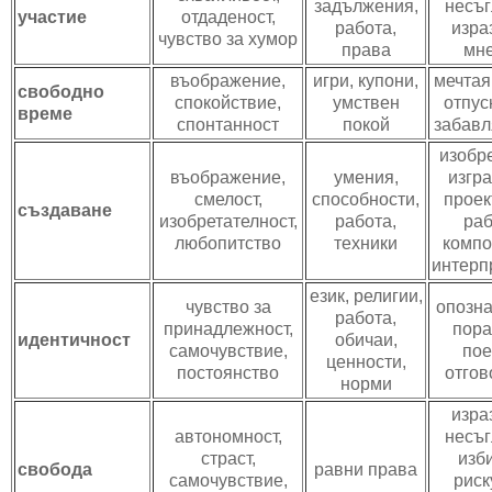
задължения,
несъг
участие
отдаденост,
работа,
изра
чувство за хумор
права
мн
въображение,
игри, купони,
мечтая
свободно
спокойствие,
умствен
отпус
време
спонтанност
покой
забавл
изобр
въображение,
умения,
изгр
смелост,
способности,
проек
създаване
изобретателност,
работа,
раб
любопитство
техники
компо
интерп
език, религии,
чувство за
опозна
работа,
принадлежност,
пора
идентичност
обичаи,
самочувствие,
по
ценности,
постоянство
отгов
норми
изра
автономност,
несъг
страст,
изб
свобода
равни права
самочувствие,
риск