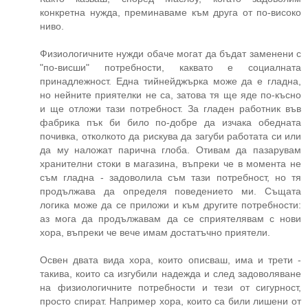
конкретна нужда, преминаваме към друга от по-високо
ниво.
Физиологичните нужди обаче могат да бъдат заменени с
"по-висши" потребности, каквато е социалната
принадлежност. Една тийнейджърка може да е гладна,
но нейните приятелки не са, затова тя ще яде по-късно
и ще отложи тази потребност. За гладен работник във
фабрика пък би било по-добре да изчака обедната
почивка, отколкото да рискува да загуби работата си или
да му наложат парична глоба. Отивам да пазарувам
хранителни стоки в магазина, въпреки че в момента не
съм гладна - задоволила съм тази потребност, но тя
продължава да определя поведението ми. Същата
логика може да се приложи и към другите потребности:
аз мога да продължавам да се сприятелявам с нови
хора, въпреки че вече имам достатъчно приятели.
Освен двата вида хора, които описваш, има и трети -
такива, които са изгубили надежда и след задоволяване
на физиологичните потребности и тези от сигурност,
просто спират. Например хора, които са били лишени от