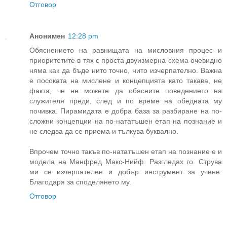
Отговор
Анонимен
12:28 pm
Обяснението на равнищата на мисловния процес и
приоритетите в тях с проста двуизмерна схема очевидно
няма как да бъде нито точно, нито изчерпателно. Важна
е посоката на мислене и концепцията като такава, не
факта, че не можете да обясните поведението на
служителя преди, след и по време на обедната му
почивка. Пирамидата е добра база за разбиране на по-
сложни концепции на по-нататъшен етап на познание и
не следва да се приема и тълкува буквално.
Впрочем точно такъв по-нататъшен етап на познание е и
модела на Манфред Макс-Нийф. Разгледах го. Струва
ми се изчерпателен и добър инструмент за учене.
Благодаря за споделянето му.
Отговор