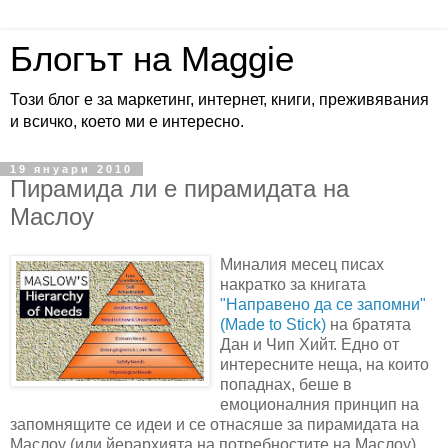
Блогът на Maggie
Този блог е за маркетинг, интернет, книги, преживявания
и всичко, което ми е интересно.
19 януари 2010
Пирамида ли е пирамидата на
Маслоу
Миналия месец писах
накратко за книгата
"Направено да се запомни"
(Made to Stick)
на братята
Дан и Чип Хийт. Едно от
интересните неща, на които
попаднах, беше в
емоционалния принцип на
запомнящите се идеи и се отнасяше за пирамидата на
Маслоу (или йерархията на потребностите на Маслоу).