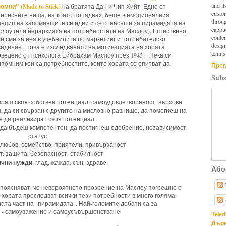
and it
омни" (Made to Stick)
на братята Дан и Чип Хийт. Едно от
custo
тересните неща, на които попаднах, беше в емоционалния
throu
инцип на запомнящите се идеи и се отнасяше за пирамидата на
cappuc
лоу (или йерархията на потребностите на Маслоу). Естествено,
conten
и сме за нея в учебниците по маркетинг и потребителско
design
едение - това е изследването на мотивацията на хората,
tennis
ведено от психолога Ейбрахам Маслоу през 1943 г. Нека си
помним кои са потребностите, които хората се опитват да
Прег
Subs
ираш своя собствен потенциал, самоудовлетвореност, върхови
 да си свързан с другите на мисловно равнище, да помогнеш на
е да реализират своя потенциал
 да бъдеш компетентен, да постигнеш одобрение, независимост,
статус
: любов, семейство, приятели, привързаност
т
: защита, безопасност, стабилност
ични нужди
: глад, жажда, сън, здраве
Або
 поясняват, че невероятното прозрение на Маслоу погрешно е
 хората преследват всички тези потребности в много голяма
ата част на "пирамидата". Най-големите дебати са за
 - самоуважение и самоусъвършенстване.
Teler
Дърв