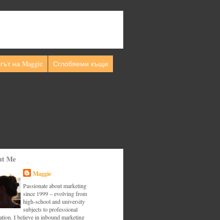
гът на Maggie
Сглобяеми къщи
ut Me
Maggie
Passionate about marketing
since 1999 – evolving from
high-school and university
subjects to professional
tion. I believe in inbound marketing