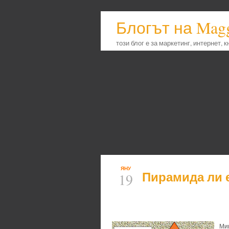
Блогът на Mag
този блог е за маркетинг, интернет, 
ЯНУ
Пирамида ли 
19
Мин