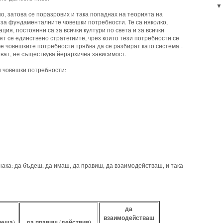
но, затова се поразрових и така попаднах на теорията на
 за фундаменталните човешки потребности. Те са няколко,
ция, постоянни са за всички култури по света и за всички
т се единствено стратегиите, чрез които тези потребности се
че човешките потребности трябва да се разбират като система -
тват, не съществува йерархична зависимост.
 човешки потребности:
ака: да бъдеш, да имаш, да правиш, да взаимодействаш, и така
да
взаимодействаш
неща)
да правиш (действия)