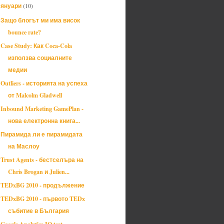
януари
(10)
▼
Защо блогът ми има висок
bounce rate?
Case Study: Как Coca-Cola
използва социалните
медии
Outliers - историята на успеха
от Malcolm Gladwell
Inbound Marketing GamePlan -
нова електронна книга...
Пирамида ли е пирамидата
на Маслоу
Trust Agents - бестселъра на
Chris Brogan и Julien...
TEDxBG 2010 - продължение
TEDxBG 2010 - първото TEDx
събитие в България
Google Analytics IQ test