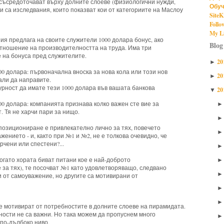
 съсредоточават върху долните слоеве (физиологични нужди,
Обуч
 са изследвания, които показват кои от категориите на Маслоу
SiteK
Follo
My Li
ия предлага на своите служители 1000 долара бонус, ако
Blog
отношение на производителността на труда. Има три
 на бонуса пред служителите.
20
►
00 долара: първоначална вноска за нова кола или този нов
20
►
али да направите.
урност да имате тези 1000 долара във вашата банкова
20
▼
00 долара: компанията признава колко важен сте вие за
 Тя не харчи пари за нищо.
 позициониране е привлекателно лично за тях, повечето
жението - и, както при №1 и №2, не е толкова очевидно, че
рчени или спестени?...
огато хората биват питани кое е най-доброто
 за тях), те посочват №1 като удовлетворяващо, следвано
и от самоуважение, но другите са мотивирани от
е мотивират от потребностите в долните слоеве на пирамидата.
ности не са важни. Но така можем да пропуснем много
по-дълбоко ниво.