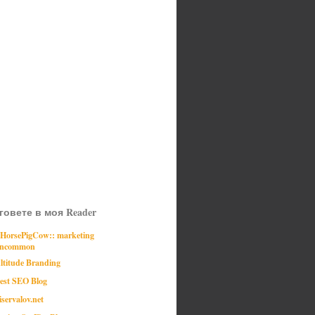
говете в моя Reader
:HorsePigCow:: marketing
ncommon
ltitude Branding
est SEO Blog
iservalov.net