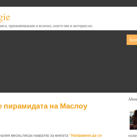
gie
книги, преживявания и всичко, което ми е интересно.
Бло
Abo
е пирамидата на Маслоу
"Направено да се
occupa
алия месец писах накратко за книгата