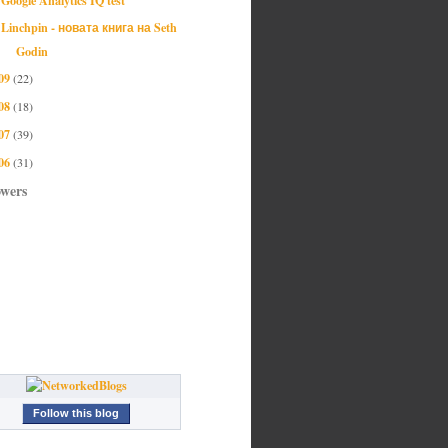
Linchpin - новата книга на Seth
Godin
09
(22)
08
(18)
07
(39)
06
(31)
owers
Follow this blog