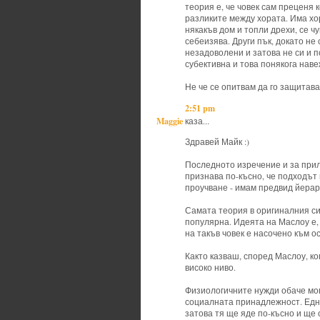
теория е, че човек сам преценя 
разликите между хората. Има хор
някакъв дом и топли дрехи, се ч
себеизява. Други пък, докато не
незадоволени и затова не си и 
субективна и това понякога нав
Не че се опитвам да го защитава
2:51 pm
Maggie
каза...
Здравей Майк :)
Последното изречение и за прил
признава по-късно, че подходът 
проучване - имам предвид йерар
Самата теория в оригиналния си
популярна. Идеята на Маслоу е,
на такъв човек е насочено към о
Както казваш, според Маслоу, ко
високо ниво.
Физиологичните нужди обаче мог
социалната принадлежност. Една
затова тя ще яде по-късно и ще