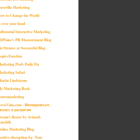
uerrilla Marketing
ow to Change the World
n over your head
nfluential Interactive Marketing
DPaine's PR Measurement Blog
iz Strauss at Successful Blog
ogic+Emotion
arketing Profs Daily Fix
arketing Safari
artin Lindstrom
y Marketing Book
euromarketing
ovaVizia.com - Мениджмънт,
изнес и развитие
ccam's Razor by Avinash
aushik
nline Marketing Blog
ositive disruption by: Tom