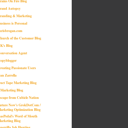
rains On Fire Blog
rand Autopsy
randing & Marketing
usiness is Personal
hrisbrogan.com
hurch of the Customer Blog
K's Blog
onversation Agent
opyblogger
reating Passionate Users
an Zarrella
uct Tape Marketing Blog
-Marketing Blog
scape from Cubicle Nation
uture Now's GrokDotCom /
arketing Optimization Blog
asPedal's Word of Mouth
arketing Blog
uerrilla Job Hunting