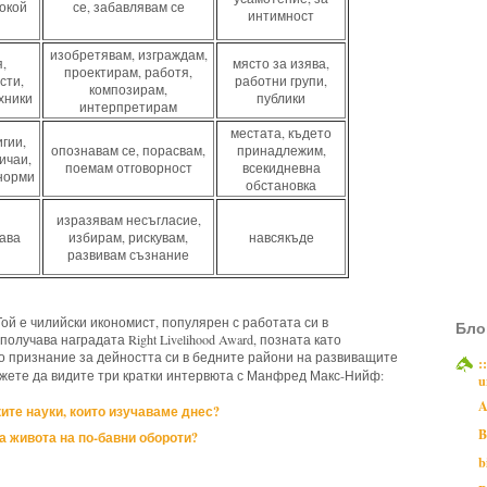
окой
се, забавлявам се
интимност
изобретявам, изграждам,
,
място за изява,
проектирам, работя,
сти,
работни групи,
композирам,
хники
публики
интерпретирам
местата, където
игии,
опознавам се, порасвам,
принадлежим,
ичаи,
поемам отговорност
всекидневна
норми
обстановка
изразявам несъгласие,
ава
избирам, рискувам,
навсякъде
развивам съзнание
й е чилийски икономист, популярен с работата си в
Бло
олучава наградата Right Livelihood Award, позната като
о признание за дейността си в бедните райони на развиващите
:
жете да видите три кратки интервюта с Манфред Макс-Нийф:
u
A
ките науки, които изучаваме днес?
B
а живота на по-бавни обороти?
b