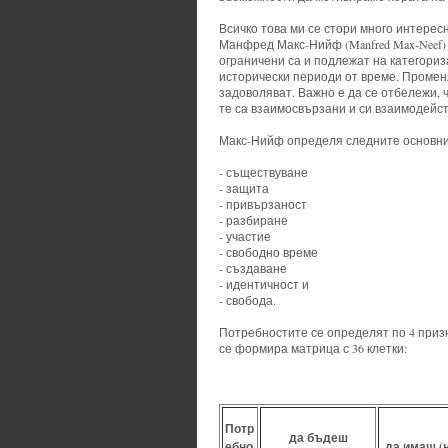
Всичко това ми се стори много интерес
Манфред Макс-Нийф (Manfred Max-Neef)
ограничени са и подлежат на категориза
исторически периоди от време. Променя
задоволяват. Важно е да се отбележи, 
те са взаимосвързани и си взаимодейс
Макс-Нийф определя следните основни
- съществуване
- защита
- привързаност
- разбиране
- участие
- свободно време
- създаване
- идентичност и
- свобода.
Потребностите се определят по 4 призн
се формира матрица с 36 клетки:
Потр
да бъдеш
ебно
да имаш (