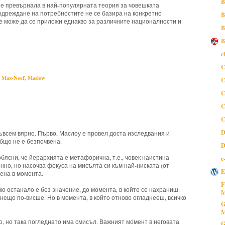
B
е е превърнала в най-популярната теория за човешката
одреждане на потребностите не се базира на конкретно
B
не може да се приложи еднакво за различните националности и
B
B
c
Made to Stick,
Manfred Max-Neef,
Maslow
C
 Max-Neef
,
Maslow
C
C
C
C
D
ъвсем вярно. Първо, Маслоу е провел доста изследвания и
бщо не е безпочвена.
D
обясни, че йерархията е метафорична, т.е., човек наистина
e
нно, но насочва фокуса на мисълта си към най-ниската (от
E
лена в момента.
F
чко останало е без значение, до момента, в който се нахраниш.
M
нещо по-висше. Но в момента, в който отново огладнееш, всичко
G
M
о, но така погледнато има смисъл. Важният момент в неговата
G