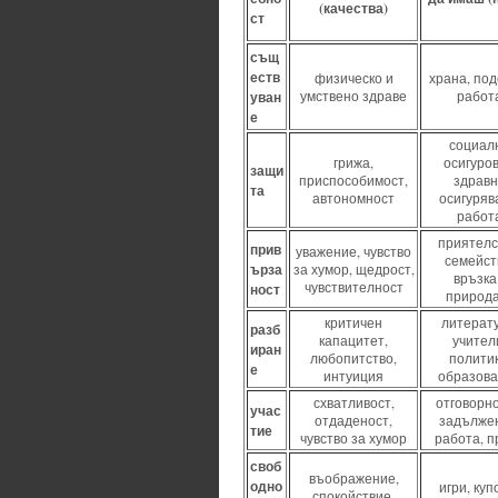
(качества)
ст
същ
еств
физическо и
храна, под
уван
умствено здраве
работ
е
социал
грижа,
осигуров
защи
приспособимост,
здрав
та
автономност
осигуряв
работ
приятелс
прив
уважение, чувство
семейст
ърза
за хумор, щедрост,
връзка
чувствителност
ност
природ
критичен
литерату
разб
капацитет,
учител
иран
любопитство,
политик
е
интуиция
образов
схватливост,
отговорно
учас
отдаденост,
задълже
тие
чувство за хумор
работа, п
своб
въображение,
одно
игри, куп
спокойствие,