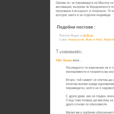
Оказва се, че пирамидата на Маслоу с
мотивация, въпреки че йерархичното п
проучване и всъщност е погрешно. То 
култури, както и за отделни индивиди.
Подобни постове :
human needs,
Posted by
Maggie
at
10:28 am
Labels:
human needs
,
Made to Stick
,
Manfred
7 comments:
Mike Ramm
каза...
Последното ти изречение не е с
експерименти и теорията му изо
Второ, той самият се опитва да 
изпитва всички нужди едновреме
пирамидата), която не е задово
С други думи, ако си гладен, вси
След това почваш да мислиш за 
друго отново се обезсмисля.
Малко ми е грубичко обяснениет