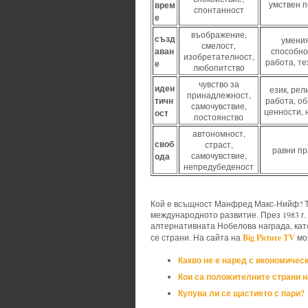
врем
умствен п
спонтанност
е
въображение,
създ
умения
смелост,
аван
способно
изобретателност,
работа, те
е
любопитство
чувство за
иден
език, рел
принадлежност,
тичн
работа, об
самочувствие,
ценности, 
ост
постоянство
автономност,
своб
страст,
равни пр
ода
самочувствие,
непредубеденост
Кой е всъщност Манфред Макс-Нийф? То
международното развитие. През 1983 г. п
алтернативната Нобелова награда, кат
Big Picture TV
се страни. На сайта на
мо
Какво не е наред с икономичес
Кои са положителните страни н
Купува ли се щастието с пари?