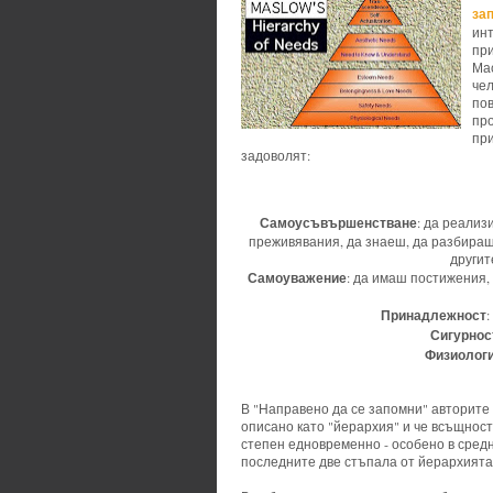
зап
ин
пр
Мас
чел
пов
про
при
задоволят:
Самоусъвършенстване
: да реализ
преживявания, да знаеш, да разбираш,
другит
Самоуважение
: да имаш постижения,
Принадлежност
Сигурнос
Физиолог
В "Направено да се запомни" авторите
описано като "йерархия" и че всъщност
степен едновременно - особено в средн
последните две стъпала от йерархията