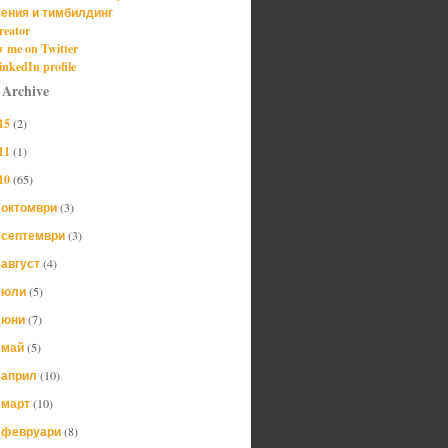
ения и тимбилдинг
reator
w me on Twitter
nkedIn profile
 Archive
15
(2)
11
(1)
10
(65)
октомври
(3)
►
септември
(3)
►
август
(4)
►
юли
(5)
►
юни
(7)
►
май
(5)
►
април
(10)
►
март
(10)
►
февруари
(8)
►