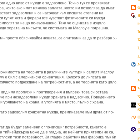
кога едно ниво от нужди е задоволено. Точно тук се проявяват
G
а, които ако имат някаква заплата, която им позволява да имат
увстват задоволени и се насочват към висшите степени на
H
 си купят яхта и ферари все чувстват физическите си нужди
помислят за нещо по-възвишено. Така че оценката е изцяло
i
ежда хората на мисълта, че системата на Маслоу е погрешна.
I
м - просто обяснявайки нещата, се опитвам и аз да ги разбера :-)
K
L
L
M
ожимостта на теорията в различните култури и самият Маслоу
M
му е бил с американска ориентация. Колкото до липсата на
M
хичното подреждане на потребностите, а не теорията като цяло.
M
 вид има пропуски и противоречия и въпреки това си остава
N
 че при незадоволени нужди храната е над всичко. Поведението
сигуряването на храна, а утопията е място, пълно с храна.
N
б
гато задоволим конкретна нужда, преминаваме към друга от по-
O
K
ат да бъдат заменени с "по-висши" потребности, каквато е
O
 тийнейджърка може да е гладна, но нейните приятелки не са,
 отложи тази потребност. За гладен работник във фабрика пък би
p