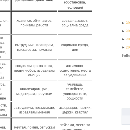
(обстановка,
условия)
слон,
храня се, обличам се,
среда на живот,
20
►
а
почивам, работя
социална среда
20
►
на
20
►
ка,
сътруднича, планирам,
социална среда,
20
но
►
грижа се за, помагам
дом
ане,
Foll
а
тва,
споделям, грижа се за,
интимност,
во,
правя любов, изразявам
усамотение, места
 с
емоции
за уединение
ата
ра,
училища,
и,
анализирам, уча,
семейство,
и,
медитирам, проучвам
университети,
ание
общности
сти,
сътруднича, несъгласие,
асоциации, партии,
ния,
изразявам мнения
църкви, квартал
рава
пейзажи, места за
они,
мечтая, помня, отпускам
усамотение, за