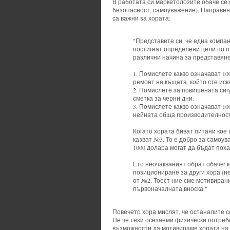
В работата си маркетолозите обаче се
безопасност, самоуважение). Направени
са важни за хората:
"Представете си, че една компан
постигнат определени цели по 
различни начина за представяне
1. Помислете какво означават 10
ремонт на къщата, който сте иск
2. Помислете за повишената сиг
сметка за черни дни.
3. Помислете какво означават 10
нейната обща производителност.
Когато хората биват питани кое
казват №3. То е добро за самоува
1000 долара могат да бъдат поха
Ето неочакваният обрат обаче: к
позициониране за други хора (не
от №2. Тоест ние сме мотивиран
първоначалната вноска."
Повечето хора мислят, че останалите с
Не че тези осезаеми физически потреб
възможности да мотивираме хората на 