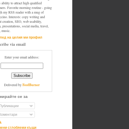
s ability to attract high qualified
mers. Favorite morning routine - going
gh my RSS reader with a mug of
cino. Interests: copy writing and
t creation, SEO, web usability,
, presentations, social media, travel,
, music.
лед на целия ми профил
cribe via email
Enter your email address:
FeedBurner
Delivered by
нирайте се за
Публикации
Коментари
ik
ени сглобяеми къщи