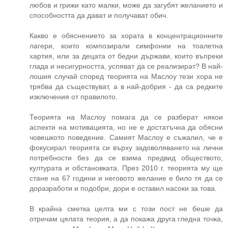
любов и грижи като малки, може да загубят желанието и
способността да дават и получават обич.
Какво е обяснението за хората в концентрационните
лагери, които композирали симфонии на тоалетна
хартия, или за децата от бедни държави, които въпреки
глада и несигурността, успяват да се реализират? В най-
лошия случай според теорията на Маслоу тези хора не
трябва да съществуват, а в най-добрия - да са редките
изключения от правилото.
Теорията на Маслоу помага да се разберат някои
аспекти на мотивацията, но не е достатъчна да обясни
човешкото поведение. Самият Маслоу е съжалил, че е
фокусирал теорията си върху задоволяването на лични
потребности без да се взима предвид обществото,
културата и обстановката. През 2010 г. теорията му ще
стане на 67 години и неговото желание е било тя да се
доразработи и подобри, дори е оставил насоки за това.
В крайна сметка целта ми с този пост не беше да
отричам цялата теория, а да покажа друга гледна точка,