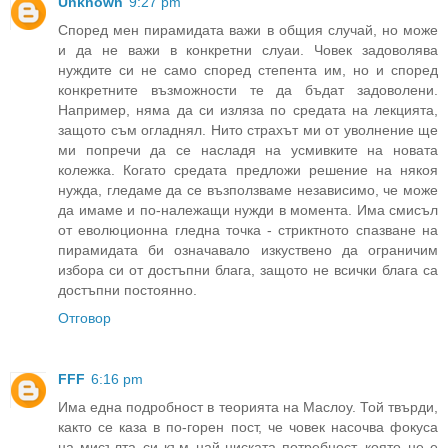
Unknown
9:27 pm
Според мен пирамидата важи в общия случай, но може
и да не важи в конкретни слуаи. Човек задоволява
нуждите си не само според степента им, но и според
конкретните възможности те да бъдат задоволени.
Например, няма да си изляза по средата на лекцията,
защото съм огладнял. Нито страхът ми от уволнение ще
ми попречи да се насладя на усмивките на новата
колежка. Когато средата предложи решение на някоя
нужда, гледаме да се възползваме независимо, че може
да имаме и по-належащи нужди в момента. Има смисъл
от еволюционна гледна точка - стриктното спазване на
пирамидата би означавало изкуствено да ограничим
избора си от достъпни блага, защото не всички блага са
достъпни постоянно.
Отговор
FFF
6:16 pm
Има една подробност в теорията на Маслоу. Той твърди,
както се каза в по-горен пост, че човек насочва фокуса
на мисълта си към най-ниската потребност, която не е