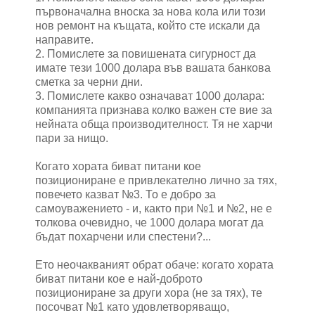
първоначална вноска за нова кола или този
нов ремонт на къщата, който сте искали да
направите.
2. Помислете за повишената сигурност да
имате тези 1000 долара във вашата банкова
сметка за черни дни.
3. Помислете какво означават 1000 долара:
компанията признава колко важен сте вие за
нейната обща производителност. Тя не харчи
пари за нищо.
Когато хората биват питани кое
позициониране е привлекателно лично за тях,
повечето казват №3. То е добро за
самоуважението - и, както при №1 и №2, не е
толкова очевидно, че 1000 долара могат да
бъдат похарчени или спестени?...
Ето неочакваният обрат обаче: когато хората
биват питани кое е най-доброто
позициониране за други хора (не за тях), те
посочват №1 като удовлетворяващо,