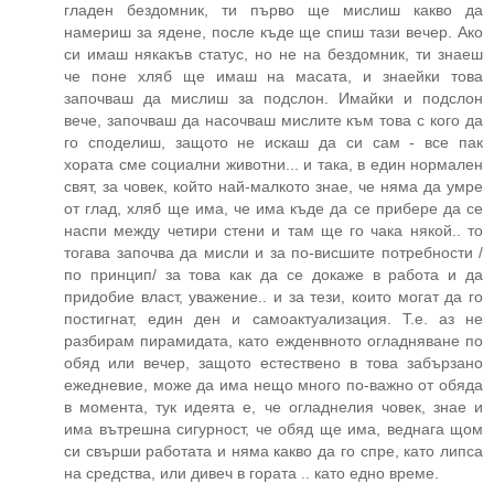
гладен бездомник, ти първо ще мислиш какво да
намериш за ядене, после къде ще спиш тази вечер. Ако
си имаш някакъв статус, но не на бездомник, ти знаеш
че поне хляб ще имаш на масата, и знаейки това
започваш да мислиш за подслон. Имайки и подслон
вече, започваш да насочваш мислите към това с кого да
го споделиш, защото не искаш да си сам - все пак
хората сме социални животни... и така, в един нормален
свят, за човек, който най-малкото знае, че няма да умре
от глад, хляб ще има, че има къде да се прибере да се
наспи между четири стени и там ще го чака някой.. то
тогава започва да мисли и за по-висшите потребности /
по принцип/ за това как да се докаже в работа и да
придобие власт, уважение.. и за тези, които могат да го
постигнат, един ден и самоактуализация. Т.е. аз не
разбирам пирамидата, като ежденвното огладняване по
обяд или вечер, защото естествено в това забързано
ежедневие, може да има нещо много по-важно от обяда
в момента, тук идеята е, че огладнелия човек, знае и
има вътрешна сигурност, че обяд ще има, веднага щом
си свърши работата и няма какво да го спре, като липса
на средства, или дивеч в гората .. като едно време.