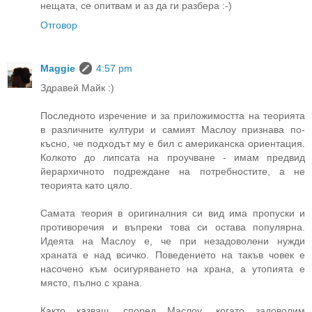
нещата, се опитвам и аз да ги разбера :-)
Отговор
Maggie
4:57 pm
Здравей Майк :)
Последното изречение и за приложимостта на теорията
в различните култури и самият Маслоу признава по-
късно, че подходът му е бил с американска ориентация.
Колкото до липсата на проучване - имам предвид
йерархичното подреждане на потребностите, а не
теорията като цяло.
Самата теория в оригиналния си вид има пропуски и
противоречия и въпреки това си остава популярна.
Идеята на Маслоу е, че при незадоволени нужди
храната е над всичко. Поведението на такъв човек е
насочено към осигуряването на храна, а утопията е
място, пълно с храна.
Както казваш, според Маслоу, когато задоволим