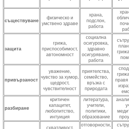
хран
храна,
физическо и
облич
съществуване
подслон,
умствено здраве
поч
работа
ра
социална
сътру
грижа,
осигуровка,
план
защита
приспособимост,
здравно
грижа
автономност
осигуряване,
пом
работа
спод
уважение,
приятелства,
грижа
чувство за хумор,
семейство,
привързаност
правя
щедрост,
връзка с
изра
чувствителност
природата
ем
критичен
литература,
анали
капацитет,
учители,
у
разбиране
любопитство,
политики,
меди
интуиция
образование
про
отговорности,
сътру
схватливост,