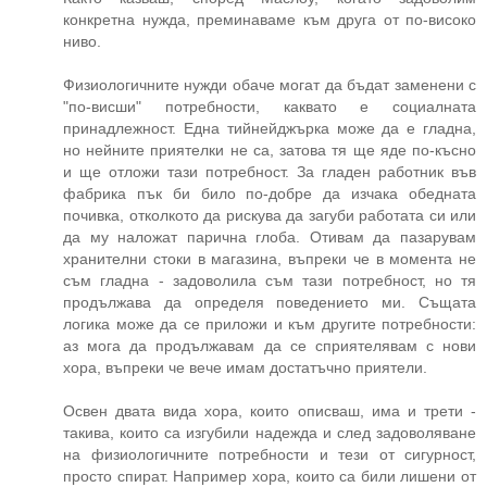
конкретна нужда, преминаваме към друга от по-високо
ниво.
Физиологичните нужди обаче могат да бъдат заменени с
"по-висши" потребности, каквато е социалната
принадлежност. Една тийнейджърка може да е гладна,
но нейните приятелки не са, затова тя ще яде по-късно
и ще отложи тази потребност. За гладен работник във
фабрика пък би било по-добре да изчака обедната
почивка, отколкото да рискува да загуби работата си или
да му наложат парична глоба. Отивам да пазарувам
хранителни стоки в магазина, въпреки че в момента не
съм гладна - задоволила съм тази потребност, но тя
продължава да определя поведението ми. Същата
логика може да се приложи и към другите потребности:
аз мога да продължавам да се сприятелявам с нови
хора, въпреки че вече имам достатъчно приятели.
Освен двата вида хора, които описваш, има и трети -
такива, които са изгубили надежда и след задоволяване
на физиологичните потребности и тези от сигурност,
просто спират. Например хора, които са били лишени от