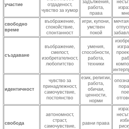
задължения,
несъг
участие
отдаденост,
работа,
изра
чувство за хумор
права
мн
въображение,
игри, купони,
мечтая
свободно
спокойствие,
умствен
отпус
време
спонтанност
покой
забавл
изобр
въображение,
умения,
изгр
смелост,
способности,
проек
създаване
изобретателност,
работа,
раб
любопитство
техники
компо
интерп
език, религии,
чувство за
опозна
работа,
принадлежност,
пора
идентичност
обичаи,
самочувствие,
по
ценности,
постоянство
отгов
норми
изра
автономност,
несъг
страст,
изб
свобода
равни права
самочувствие,
риск