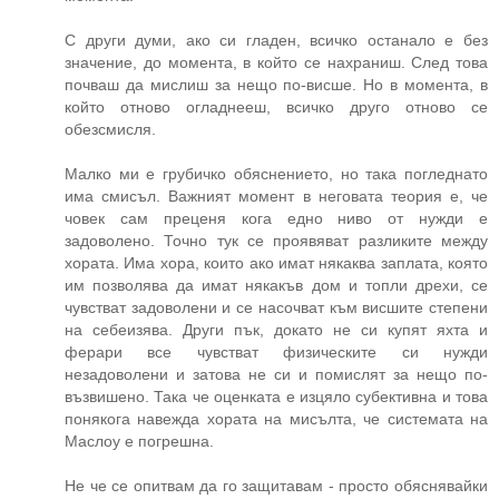
С други думи, ако си гладен, всичко останало е без
значение, до момента, в който се нахраниш. След това
почваш да мислиш за нещо по-висше. Но в момента, в
който отново огладнееш, всичко друго отново се
обезсмисля.
Малко ми е грубичко обяснението, но така погледнато
има смисъл. Важният момент в неговата теория е, че
човек сам преценя кога едно ниво от нужди е
задоволено. Точно тук се проявяват разликите между
хората. Има хора, които ако имат някаква заплата, която
им позволява да имат някакъв дом и топли дрехи, се
чувстват задоволени и се насочват към висшите степени
на себеизява. Други пък, докато не си купят яхта и
ферари все чувстват физическите си нужди
незадоволени и затова не си и помислят за нещо по-
възвишено. Така че оценката е изцяло субективна и това
понякога навежда хората на мисълта, че системата на
Маслоу е погрешна.
Не че се опитвам да го защитавам - просто обяснявайки