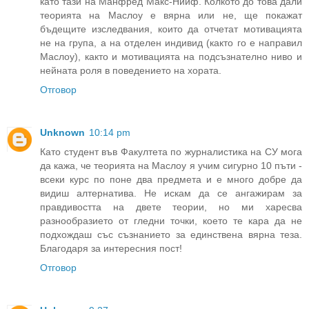
като тази на Манфред Макс-Нийф. Колкото до това дали
теорията на Маслоу е вярна или не, ще покажат
бъдещите изследвания, които да отчетат мотивацията
не на група, а на отделен индивид (както го е направил
Маслоу), както и мотивацията на подсъзнателно ниво и
нейната роля в поведението на хората.
Отговор
Unknown
10:14 pm
Като студент във Факултета по журналистика на СУ мога
да кажа, че теорията на Маслоу я учим сигурно 10 пъти -
всеки курс по поне два предмета и е много добре да
видиш алтернатива. Не искам да се ангажирам за
правдивостта на двете теории, но ми харесва
разнообразието от гледни точки, което те кара да не
подхождаш със съзнанието за единствена вярна теза.
Благодаря за интересния пост!
Отговор