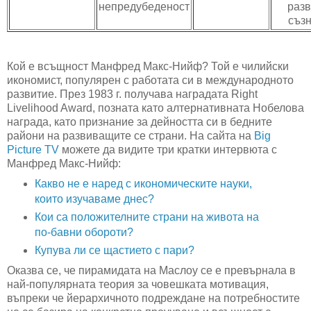
непредубеденост
раз
съз
Кой е всъщност Манфред Макс-Нийф? Той е чилийски
икономист, популярен с работата си в международното
развитие. През 1983 г. получава наградата Right
Livelihood Award, позната като алтернативната Нобелова
награда, като признание за дейността си в бедните
райони на развиващите се страни. На сайта на
Big
Picture TV
можете да видите три кратки интервюта с
Манфред Макс-Нийф:
Какво не е наред с икономическите науки,
които изучаваме днес?
Кои са положителните страни на живота на
по-бавни обороти?
Купува ли се щастието с пари?
Оказва се, че пирамидата на Маслоу се е превърнала в
най-популярната теория за човешката мотивация,
въпреки че йерархичното подреждане на потребностите