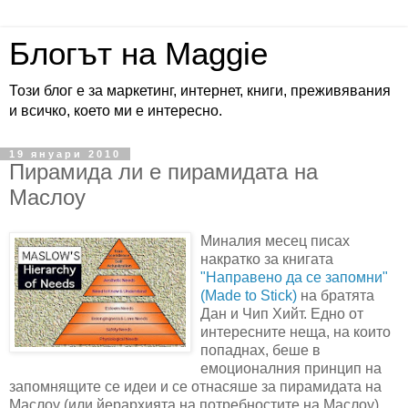
Блогът на Maggie
Този блог е за маркетинг, интернет, книги, преживявания
и всичко, което ми е интересно.
19 януари 2010
Пирамида ли е пирамидата на
Маслоу
Миналия месец писах
накратко за книгата
"Направено да се запомни"
(Made to Stick)
на братята
Дан и Чип Хийт. Едно от
интересните неща, на които
попаднах, беше в
емоционалния принцип на
запомнящите се идеи и се отнасяше за пирамидата на
Маслоу (или йерархията на потребностите на Маслоу).