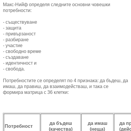
Макс-Нийф определя следните основни човешки
потребности:
- съществуване
- защита
- привързаност
- разбиране
- участие
- свободно време
- създаване
- идентичност и
- свобода.
Потребностите се определят по 4 признака: да бъдеш, да
имаш, да правиш, да взаимодействаш, и така се
формира матрица с 36 клетки:
да бъдеш
да имаш
да п
Потребност
(качества)
(неща)
(дей