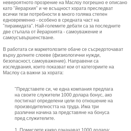
невероятното прозрение на Маслоу погрешно е описано
като "йерархия" и че всъщност хората преследват
всички тези потребности в много голяма степен
едновременно - особено в средната част на
"пирамидата". Най-големите дебати са за последните
две стъпала от йерархията - самоуважение и
самоусъвършенстване.
В работата си маркетолозите обаче се съсредоточават
върху долните слоеве (физиологични нужди,
безопасност, самоуважение). Направени са
изследвания, които показват кои от категориите на
Маслоу са важни за хората:
"Представете си, че една компания предлага
на своите служители 1000 долара бонус, ако
постигнат определени цели по отношение на
производителността на труда. Има три
различни начина за представяне на бонуса
пред служителите.
1. Помислете какво означават 1000 долара: