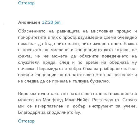
Отговор
Анонимен
12:28 pm
Обяснението на равнищата на мисловния процес и
приоритетите в тях с проста двуизмерна схема очевидно
няма как да бъде нито точно, нито изчерпателно. Важна
е посоката на мислене и концепцията като такава, не
факта, че не можете да обясните поведението на
служителя преди, след и по време на обедната му
почивка. Пирамидата е добра база за разбиране на по-
сложни концепции на по-нататъшен етап на познание и
не следва да се приема и тълкува буквално.
Впрочем точно такъв по-нататъшен етап на познание е и
модела на Манфред Макс-Нийф. Разгледах го. Струва
ми се изчерпателен и добър инструмент за учене.
Благодаря за споделянето му.
Отговор