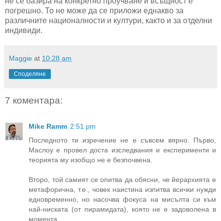
не се базира на конкретно проучване и всъщност е
погрешно. То не може да се приложи еднакво за
различните националности и култури, както и за отделни
индивиди.
Maggie
at
10:28 am
Споделяне
7 коментара:
Mike Ramm
2:51 pm
Последното ти изречение не е съвсем вярно. Първо,
Маслоу е провел доста изследвания и експерименти и
теорията му изобщо не е безпочвена.
Второ, той самият се опитва да обясни, че йерархията е
метафорична, т.е., човек наистина изпитва всички нужди
едновременно, но насочва фокуса на мисълта си към
най-ниската (от пирамидата), която не е задоволена в
момента.