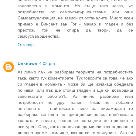
задоволена в момента. Но също така казва, че
потребността от самоусъвършенстване или още
Самоактуализация, не зависи от останалите. Много ясен
пример е Винсент ван Гог - макар и гладен и без
престиж, той не спира да твори, да се
самоусъвършенства.
Отговор
Unknown
4:03 pm
Аз лично пък не разбирам теорията на потребностите
така, както тук коментирате. Тук говорите за това, че ако
си гладен в момента - може би ще изчакаш обедната
почивка, или пък ще стоиш гладен и ще си довършиш
започнатата работа?!.. Аз лично разбирам тези
потребности по друг начин. Някак по глобално
погледнато - най-ниското ниво на пирамидата го
разбирам все едно по принцип си решил проблема с
храната и водата, знаеш че насъщния по принцип е
осигурен. След което започваш да мислиш за подслон, в
днешно време - жилище, как да си го осигуриш.. Ако си