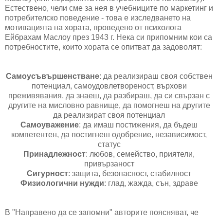
Естествено, чели сме за нея в учебниците по маркетинг и
потребителско поведение - това е изследването на
мотивацията на хората, проведено от психолога
Ейбрахам Маслоу през 1943 г. Нека си припомним кои са
потребностите, които хората се опитват да задоволят:
Самоусъвършенстване
: да реализираш своя собствен
потенциал, самоудовлетвореност, върхови
преживявания, да знаеш, да разбираш, да си свързан с
другите на мисловно равнище, да помогнеш на другите
да реализират своя потенциал
Самоуважение
: да имаш постижения, да бъдеш
компетентен, да постигнеш одобрение, независимост,
статус
Принадлежност
: любов, семейство, приятели,
привързаност
Сигурност
: защита, безопасност, стабилност
Физиологични нужди
: глад, жажда, сън, здраве
В "Направено да се запомни" авторите поясняват, че