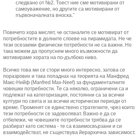
следвано от №2. Тоест ние сме мотивирани от
самоуважение, но другите са мотивирани от
първоначалната вноска."
Повечето хора мислят, че останалите се мотивират от
потребностите в долните слоеве на пирамидата. Не че
тези осезаеми физически потребности не са важни. Но
така можем да пропуснем много възможности да
мотивираме хората на по-дълбоко ниво.
Всичко това ми се стори много интересно, затова се
поразрових и така попаднах на теорията на Манфред
Макс-Нийф (Manfred Max-Neef) за фундаменталните
човешки потребности. Те са няколко, ограничени са и
подлежат на категоризация, постоянни са за всички
култури по света и за всички исторически периоди от
време. Променят се единствено стратегиите, чрез които
тези потребности се задоволяват. Важно е да се
отбележи, че човешките потребности трябва да се
разбират като система - те са взаимосвързани и си
взаимодействат, не съществува йерархична зависимост.