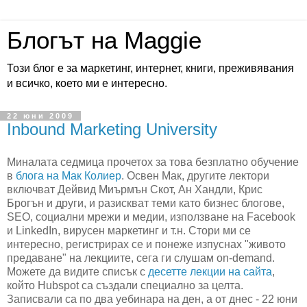
Блогът на Maggie
Този блог е за маркетинг, интернет, книги, преживявания
и всичко, което ми е интересно.
22 юни 2009
Inbound Marketing University
Миналата седмица прочетох за това безплатно обучение
в
блога на Мак Колиер
. Освен Мак, другите лектори
включват Дейвид Миърмън Скот, Ан Хандли, Крис
Брогън и други, и разискват теми като бизнес блогове,
SEO, социални мрежи и медии, използване на Facebook
и LinkedIn, вирусен маркетинг и т.н. Стори ми се
интересно, регистрирах се и понеже изпуснах "живото
предаване" на лекциите, сега ги слушам on-demand.
Можете да видите списък с
десетте лекции на сайта
,
който Hubspot са създали специално за целта.
Записвали са по два уебинара на ден, а от днес - 22 юни