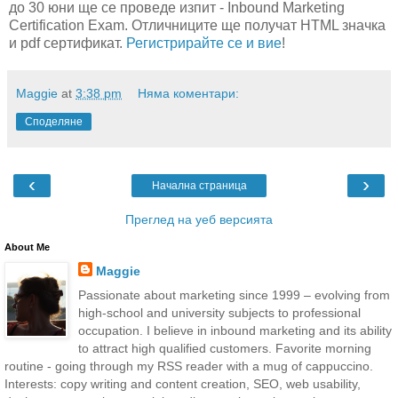
до 30 юни ще се проведе изпит - Inbound Marketing
Certification Exam. Отличниците ще получат HTML значка
и pdf сертификат.
Регистрирайте се и вие
!
Maggie
at
3:38 pm
Няма коментари:
Споделяне
‹
›
Начална страница
Преглед на уеб версията
About Me
Maggie
Passionate about marketing since 1999 – evolving from
high-school and university subjects to professional
occupation. I believe in inbound marketing and its ability
to attract high qualified customers. Favorite morning
routine - going through my RSS reader with a mug of cappuccino.
Interests: copy writing and content creation, SEO, web usability,