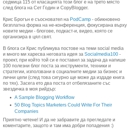
седмица 115 от класацията този блог е на трето място
след блога на Сет Годин и CopyBlogger.
Крис Брогън е съосновател на
PodCamp
- обикновено
безплатна форма на не-конференция, фокусирана върху
новите медии - блогове, подкаст-и, видео, която се
организира в цял свят.
В блога си Крис публикува постове на теми social media
и много ми харесва неговата идея за
Socialmedia100
-
проект, при който той си е поставил за задача да напише
100 полезни блог поста за инструменти, техники и
стратегии, използвани в социалните медии за бизнес и
лични цели (след това сигурно ще може да издаде книга
по тях). Засега ето два поста от отбелязаните със
звездичка в моя рийдър:
A Sample Blogging Workflow
50 Blog Topics Marketers Could Write For Their
Companies
Приятно четене! И да не забравите да прегледате и
коментарите, защото и там има добри попадения :)