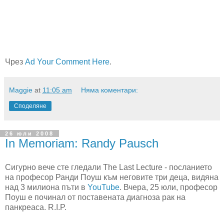
Чрез
Ad Your Comment Here
.
Maggie
at
11:05 am
Няма коментари:
Споделяне
26 юли 2008
In Memoriam: Randy Pausch
Сигурно вече сте гледали The Last Lecture - посланието
на професор Ранди Поуш към неговите три деца, видяна
над 3 милиона пъти в
YouTube
. Вчера, 25 юли, професор
Поуш е починал от поставената диагноза рак на
панкреаса. R.I.P.