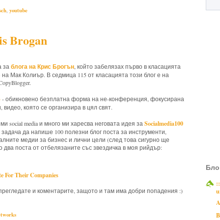
sch
,
youtube
s Brogan
блога на Крис Брогън
а за
, който забелязах първо в класацията
ове на Мак Колиър. В седмица 115 от класацията този блог е на
opyBlogger.
p
- обикновено безплатна форма на не-конференция, фокусирана
, видео, която се организира в цял свят.
Socialmedia100
ми social media и много ми харесва неговата идея за
за задача да напише 100 полезни блог поста за инструменти,
иалните медии за бизнес и лични цели (след това сигурно ще
то два поста от отбелязаните със звездичка в моя рийдър:
Бло
te For Their Companies
:
u
прегледате и коментарите, защото и там има добри попадения :)
A
B
etworks