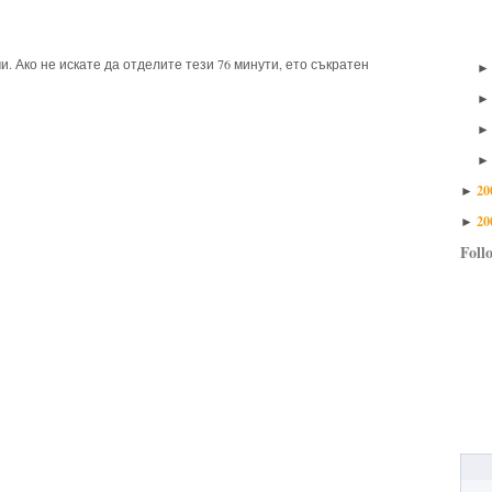
. Ако не искате да отделите тези 76 минути, ето съкратен
20
►
20
►
Foll