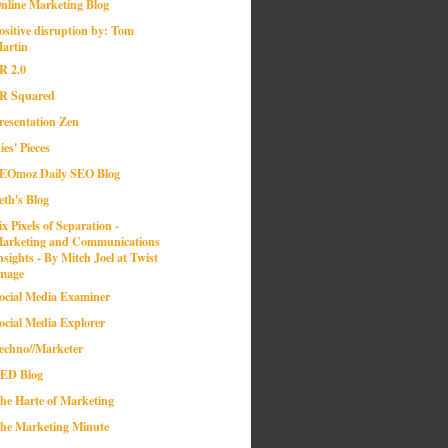
nline Marketing Blog
ositive disruption by: Tom
artin
R 2.0
R Squared
resentation Zen
ies' Pieces
EOmoz Daily SEO Blog
eth's Blog
ix Pixels of Separation -
arketing and Communications
nsights - By Mitch Joel at Twist
mage
ocial Media Examiner
ocial Media Explorer
echno//Marketer
ED Blog
he Harte of Marketing
he Marketing Minute