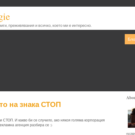
gie
книги, преживявания и всичко, което ми е интересно.
Бло
Abo
то на знака СТОП
 СТОП. И какво би се случило, ако някоя голяма корпорация
рекламна агенция разбира се :)
occupa