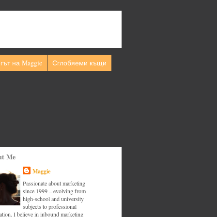
гът на Maggie
Сглобяеми къщи
ut Me
Maggie
Passionate about marketing
since 1999 – evolving from
high-school and university
subjects to professional
tion. I believe in inbound marketing