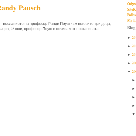
Обуч
Randy Pausch
SiteK
Follo
My Li
ure - посланието на професор Ранди Поуш към неговите три деца,
Blog
 Вчера, 25 юли, професор Поуш е починал от поставената
20
►
20
►
20
►
20
►
20
▼