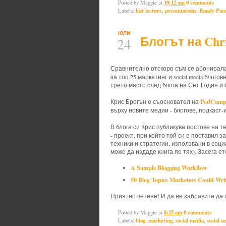
Posted by
Maggie
at
10:12 am
0 comments
Labels:
last lecture
,
presentations
,
Randy Pau
ЮЛИ
Блогът на Chri
24
Сравнително отскоро съм се абонирал
за топ 25 маркетинг и social media блог
трето място след блога на Сет Годин и C
PodCam
Крис Брогън е съосновател на
върху новите медии - блогове, подкаст-и
В блога си Крис публикува постове на те
- проект, при който той си е поставил 
техники и стратегии, използвани в соц
може да издаде книга по тях). Засега е
A Sample Blogging Workflow
50 Blog Topics Marketers Could Wri
Приятно четене! И да не забравите да 
Posted by
Maggie
at
8:25 am
0 comments
Labels:
blog
,
marketing
,
social media
,
social n