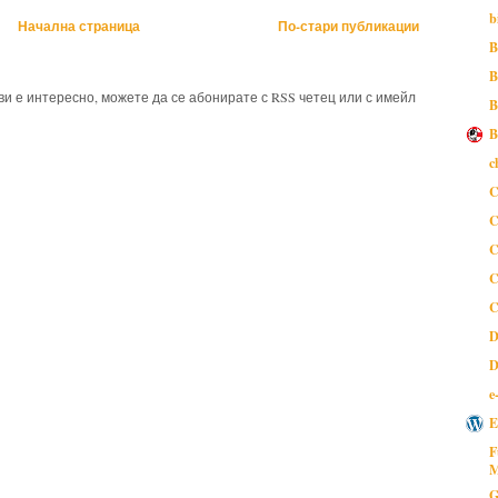
b
Начална страница
По-стари публикации
B
B
 ви е интересно, можете да се абонирате с RSS четец или с имейл
B
B
c
C
C
C
C
C
D
D
e
E
F
M
G