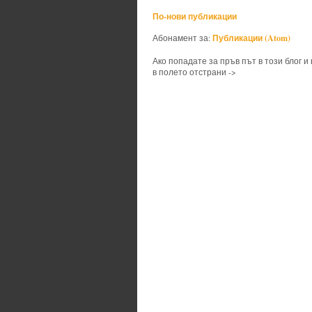
По-нови публикации
Публикации (Atom)
Абонамент за:
Ако попадате за пръв път в този блог и
в полето отстрани ->