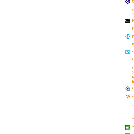
O
p
M
P
P
P
R
S
S
S
M
I
I
S
S
T
T
T
T