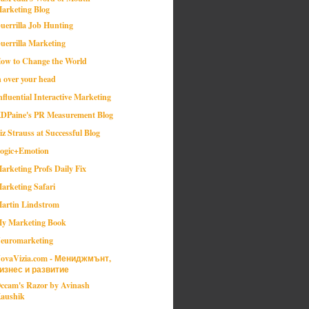
arketing Blog
uerrilla Job Hunting
uerrilla Marketing
ow to Change the World
n over your head
nfluential Interactive Marketing
DPaine's PR Measurement Blog
iz Strauss at Successful Blog
ogic+Emotion
arketing Profs Daily Fix
arketing Safari
artin Lindstrom
y Marketing Book
euromarketing
ovaVizia.com - Мениджмънт,
изнес и развитие
ccam's Razor by Avinash
aushik