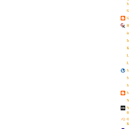
M
G
G
H
i
I
K
L
L
M
M
M
M
N
N
б
O
K