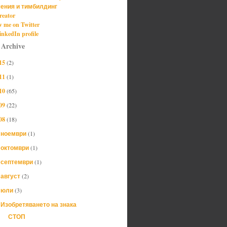
ения и тимбилдинг
reator
w me on Twitter
nkedIn profile
 Archive
15
(2)
11
(1)
10
(65)
09
(22)
08
(18)
ноември
(1)
►
октомври
(1)
►
септември
(1)
►
август
(2)
►
юли
(3)
▼
Изобретяването на знака
СТОП