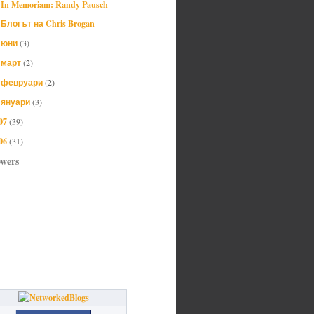
In Memoriam: Randy Pausch
Блогът на Chris Brogan
юни
(3)
►
март
(2)
►
февруари
(2)
►
януари
(3)
►
07
(39)
06
(31)
owers