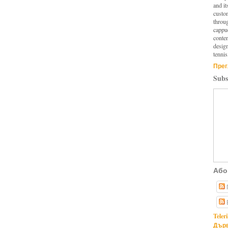
and it
custo
throu
cappuc
conten
design
tennis
Прег
Subs
Або
Teler
Дърв