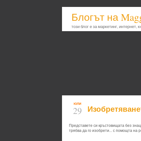
Блогът на Mag
този блог е за маркетинг, интернет, 
ЮЛИ
Изобретяване
29
Представете си кръстовищата без знаци
трябва да го изобрети... с помощта на 