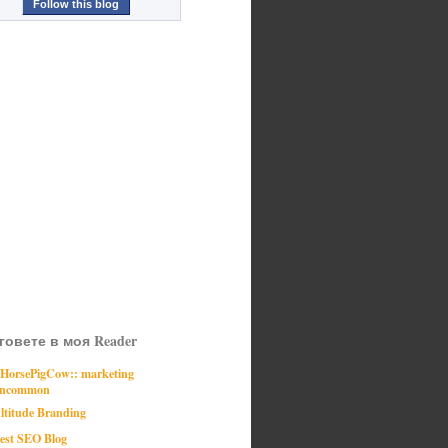
Follow this blog
говете в моя Reader
:HorsePigCow:: marketing
ncommon
ltitude Branding
est SEO Blog