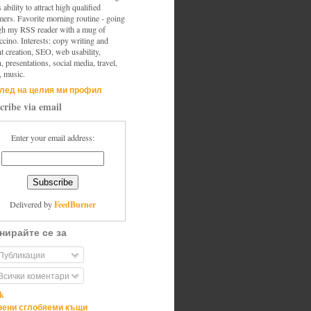
s ability to attract high qualified
mers. Favorite morning routine - going
gh my RSS reader with a mug of
cino. Interests: copy writing and
t creation, SEO, web usability,
, presentations, social media, travel,
, music.
лед на целия ми профил
cribe via email
Enter your email address:
FeedBurner
Delivered by
нирайте се за
Публикации
Всички коментари
ik
ени сглобяеми къщи