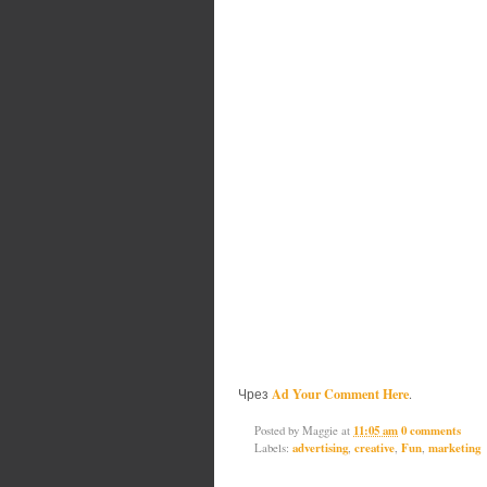
Ad Your Comment Here
Чрез
.
Posted by
Maggie
at
11:05 am
0 comments
Labels:
advertising
,
creative
,
Fun
,
marketing