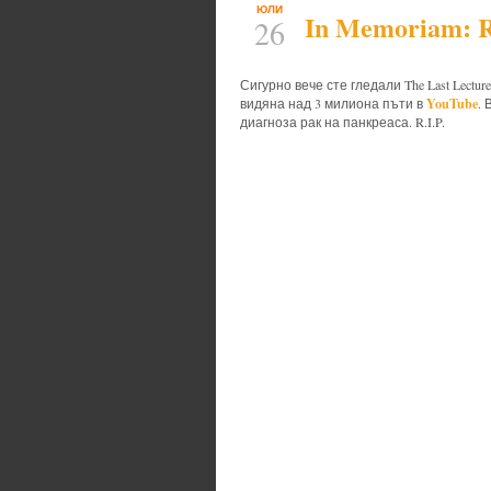
ЮЛИ
In Memoriam: 
26
Сигурно вече сте гледали The Last Lect
YouTube
видяна над 3 милиона пъти в
.
диагноза рак на панкреаса. R.I.P.