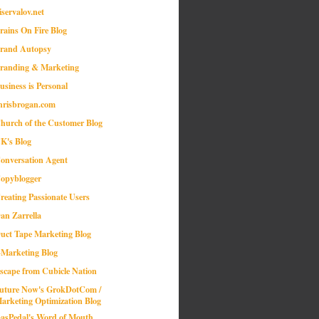
iservalov.net
rains On Fire Blog
rand Autopsy
randing & Marketing
usiness is Personal
hrisbrogan.com
hurch of the Customer Blog
K's Blog
onversation Agent
opyblogger
reating Passionate Users
an Zarrella
uct Tape Marketing Blog
-Marketing Blog
scape from Cubicle Nation
uture Now's GrokDotCom /
arketing Optimization Blog
asPedal's Word of Mouth