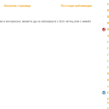
b
Начална страница
По-стари публикации
B
B
 ви е интересно, можете да се абонирате с RSS четец или с имейл
B
B
c
C
C
C
C
C
D
D
e
E
F
M
G