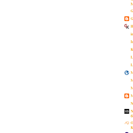
M
G
G
H
i
I
K
L
L
M
M
M
M
N
N
б
O
K