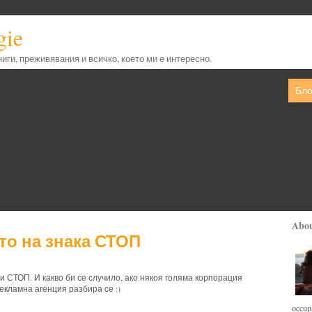
gie
книги, преживявания и всичко, което ми е интересно.
Бло
Abo
то на знака СТОП
 СТОП. И какво би се случило, ако някоя голяма корпорация
рекламна агенция разбира се :)
occupa