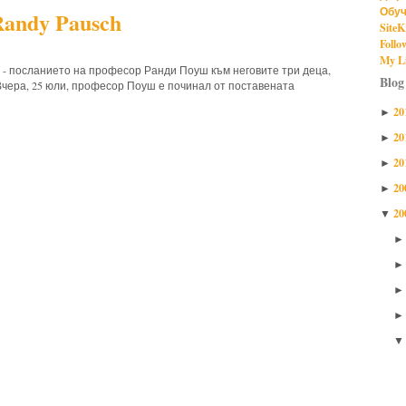
Обуч
Randy Pausch
SiteK
Follo
My Li
ure - посланието на професор Ранди Поуш към неговите три деца,
Blog
 Вчера, 25 юли, професор Поуш е починал от поставената
20
►
20
►
20
►
20
►
20
▼