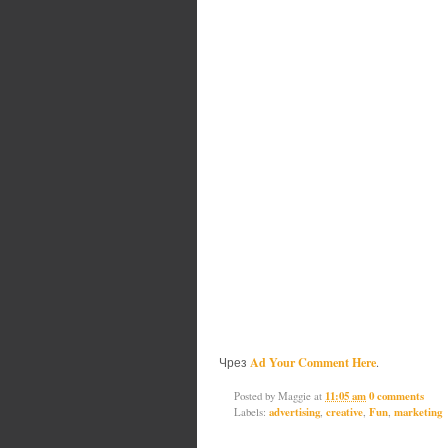
Ad Your Comment Here
Чрез
.
Posted by
Maggie
at
11:05 am
0 comments
Labels:
advertising
,
creative
,
Fun
,
marketing