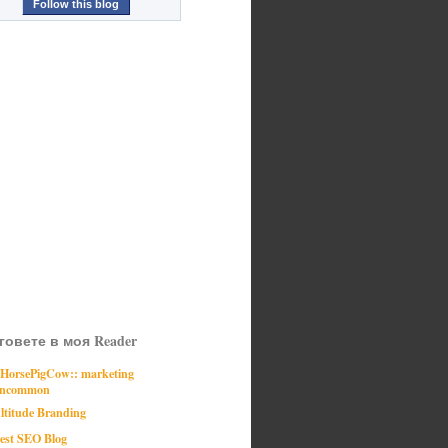
Follow this blog
говете в моя Reader
:HorsePigCow:: marketing
ncommon
ltitude Branding
est SEO Blog