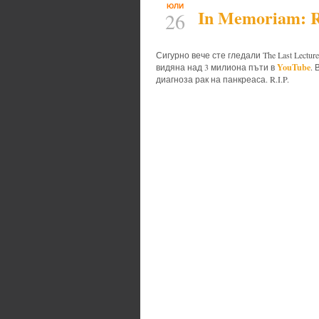
ЮЛИ
In Memoriam: 
26
Сигурно вече сте гледали The Last Lect
YouTube
видяна над 3 милиона пъти в
.
диагноза рак на панкреаса. R.I.P.