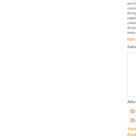
and it
custo
throu
cappuc
conten
design
tennis
Прег
Subs
Або
Teler
Дърв