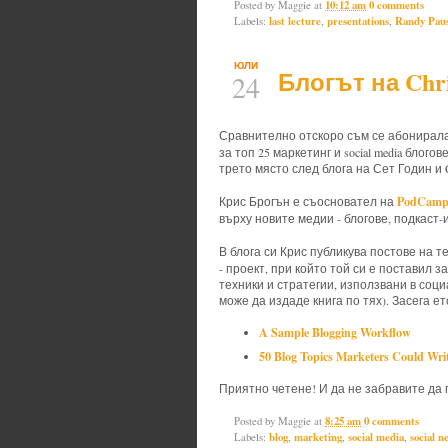
Posted by
Maggie
at
10:12 am
0 comments
Labels:
last lecture
,
presentations
,
Randy Pau
ЮЛИ
Блогът на Chri
24
Сравнително отскоро съм се абонирал
за топ 25 маркетинг и social media блог
трето място след блога на Сет Годин и C
PodCam
Крис Брогън е съосновател на
върху новите медии - блогове, подкаст-и
В блога си Крис публикува постове на те
- проект, при който той си е поставил 
техники и стратегии, използвани в соц
може да издаде книга по тях). Засега е
A Sample Blogging Workflow
50 Blog Topics Marketers Could Wri
Приятно четене! И да не забравите да 
Posted by
Maggie
at
8:25 am
0 comments
Labels:
blog
,
marketing
,
social media
,
social n