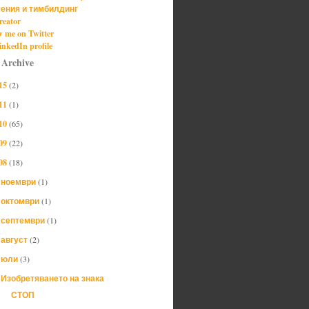
ения и тимбилдинг
reator
w me on Twitter
nkedIn profile
 Archive
15
(2)
11
(1)
10
(65)
09
(22)
08
(18)
ноември
(1)
►
октомври
(1)
►
септември
(1)
►
август
(2)
►
юли
(3)
▼
Изобретяването на знака
СТОП