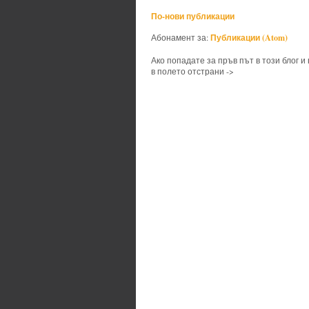
По-нови публикации
Публикации (Atom)
Абонамент за:
Ако попадате за пръв път в този блог и
в полето отстрани ->