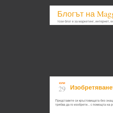
Блогът на Mag
този блог е за маркетинг, интернет, 
ЮЛИ
Изобретяване
29
Представете си кръстовищата без знаци
трябва да го изобрети... с помощта на 