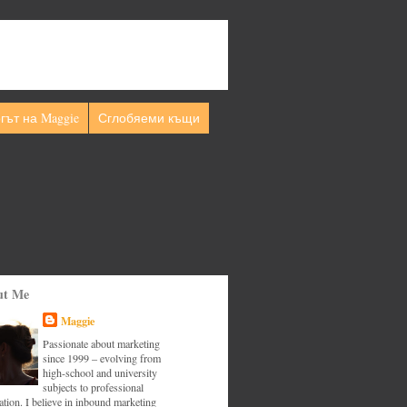
гът на Maggie
Сглобяеми къщи
ut Me
Maggie
Passionate about marketing
since 1999 – evolving from
high-school and university
subjects to professional
tion. I believe in inbound marketing