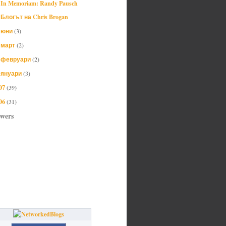
In Memoriam: Randy Pausch
Блогът на Chris Brogan
юни
(3)
►
март
(2)
►
февруари
(2)
►
януари
(3)
►
07
(39)
06
(31)
owers