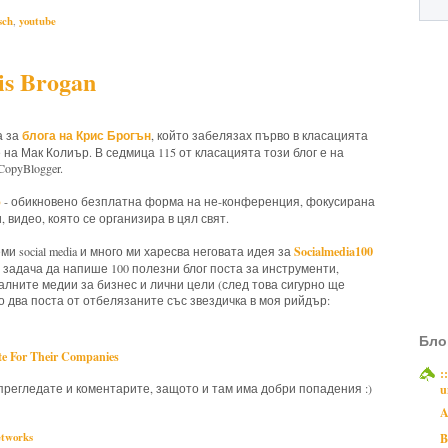
sch
,
youtube
s Brogan
блога на Крис Брогън
а за
, който забелязах първо в класацията
ове на Мак Колиър. В седмица 115 от класацията този блог е на
opyBlogger.
p
- обикновено безплатна форма на не-конференция, фокусирана
, видео, която се организира в цял свят.
Socialmedia100
ми social media и много ми харесва неговата идея за
за задача да напише 100 полезни блог поста за инструменти,
иалните медии за бизнес и лични цели (след това сигурно ще
то два поста от отбелязаните със звездичка в моя рийдър:
Бло
te For Their Companies
:
u
прегледате и коментарите, защото и там има добри попадения :)
A
B
etworks