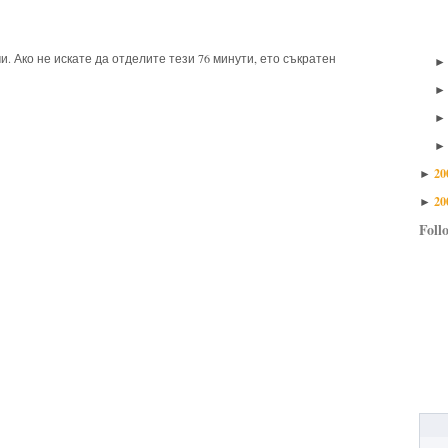
. Ако не искате да отделите тези 76 минути, ето съкратен
20
►
20
►
Foll