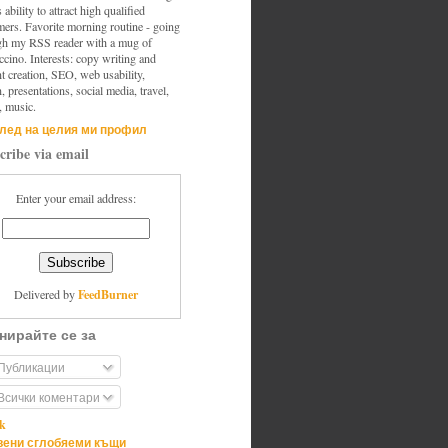
s ability to attract high qualified
mers. Favorite morning routine - going
gh my RSS reader with a mug of
cino. Interests: copy writing and
t creation, SEO, web usability,
, presentations, social media, travel,
, music.
лед на целия ми профил
cribe via email
Enter your email address:
FeedBurner
Delivered by
нирайте се за
Публикации
Всички коментари
ik
ени сглобяеми къщи