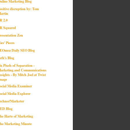
nline Marketing Blog
ositive disruption by: Tom
artin
R 2.0
R Squared
resentation Zen
ies' Pieces
EOmoz Daily SEO Blog
eth's Blog
ix Pixels of Separation -
arketing and Communications
nsights - By Mitch Joel at Twist
mage
ocial Media Examiner
ocial Media Explorer
echno//Marketer
ED Blog
he Harte of Marketing
he Marketing Minute