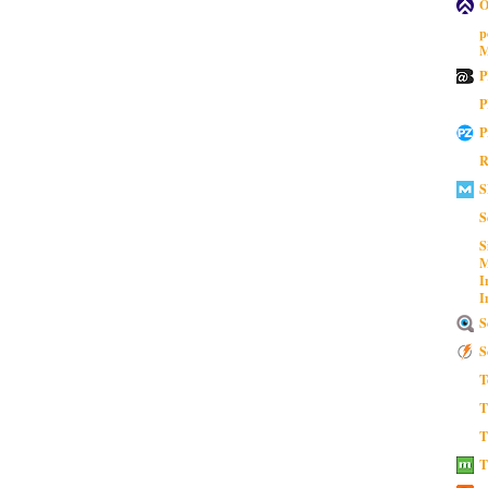
O
p
M
P
P
P
R
S
S
S
M
I
I
S
S
T
T
T
T