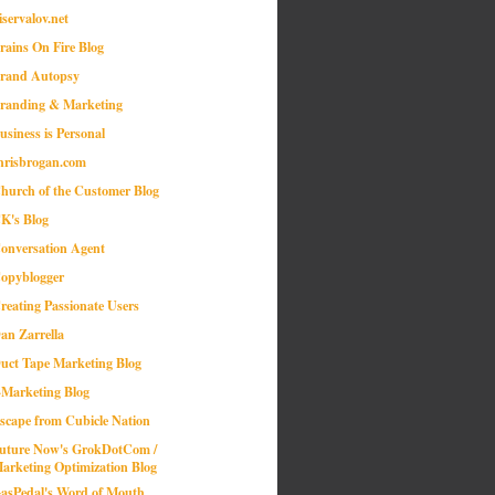
iservalov.net
rains On Fire Blog
rand Autopsy
randing & Marketing
usiness is Personal
hrisbrogan.com
hurch of the Customer Blog
K's Blog
onversation Agent
opyblogger
reating Passionate Users
an Zarrella
uct Tape Marketing Blog
-Marketing Blog
scape from Cubicle Nation
uture Now's GrokDotCom /
arketing Optimization Blog
asPedal's Word of Mouth