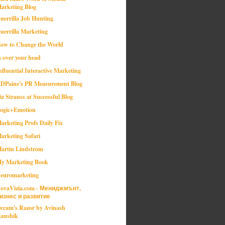
arketing Blog
uerrilla Job Hunting
uerrilla Marketing
ow to Change the World
n over your head
nfluential Interactive Marketing
DPaine's PR Measurement Blog
iz Strauss at Successful Blog
ogic+Emotion
arketing Profs Daily Fix
arketing Safari
artin Lindstrom
y Marketing Book
euromarketing
ovaVizia.com - Мениджмънт,
изнес и развитие
ccam's Razor by Avinash
aushik