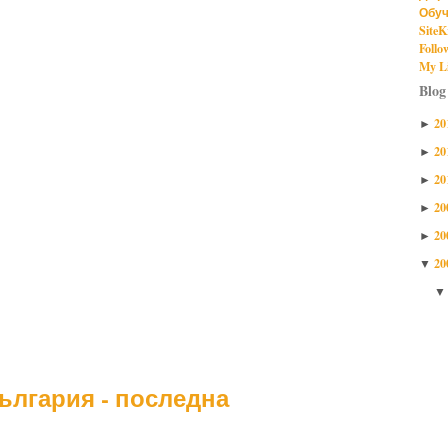
Обуч
SiteK
Follo
My Li
Blog
20
►
20
►
20
►
20
►
20
►
20
▼
ългария - последна