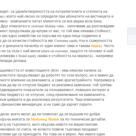
следят, са удовлетвореността на потребителите и степента на
rate), която най-лесно се определя при абонатите на вестниците и
жно - компаниите питат клиентите си коя марка кола биха
Друг показател е customer lifetime value - започваме да разглеждаме
иент продължава да купува от вас, то той има някаква стойност,
 ако едно семейство си поръчва по една пица седмично в
да се изчисли стойността им. Customer equity пък е съвкупността
книга
mer е днешната печалба от един клиент (има и такава
). Често
не са тези с най-висок return on customer, защото те ползват и най-
змерва с brand equity (каква е стойността на марката) - например
илиарда долара.
щаемостта от инвестициите (ROI) - има няколко начина за
алистите продължават да работят по този въпрос, но е важно да
очното влияние на рекламата, а само краткотрайното. Например в
иска да му се отпусне бюджет за рекламна кампания, той трябва
едвижданите показатели за познаваемост, повишен интерес и
 Ако бюджетът се отпусне, след приключване на кампанията,
към цифрите и да анализира резултатите. Така компанията
и финансови мениджъри, а не само да харчат парите.
ели, които могат да ни помогнат да си вършим по-добре
Marketing Models
поръча книгата си
за по-технически детайли.
кривата на търсенето, като свързва нивото на маркетингови
икновено се счита, че колкото повече търговци продават
големи ще са приходите. Но това не е вярно. Ако имате един