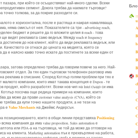
от пазара, при който се осъществяват най-много сделки. Всеки
Бло
епродуктивен сегмент. Докога трябва да наемате търговци?
а точно толкова, за да покрие разходите си.
:
u
ачалото е хоризонтална, после е растяща и накрая намаляваща.
а, няма смисъл от нея. Показателите са три - advertising reach,
A
пределен бюджет и решите да го вложите целия в reach - това
B
 ще видят рекламата само веднъж. Между reach и frequency
а достигнем до нов клиент, който да види рекламата веднъж, или
b
и. Качеството се отнася до цената на медията, която се
B
 да е наясно какво точно искате да постигнете за всеки един от
B
азара, затова определено трябва да говорим повече за него. Най-
B
овският отдел. За тях един търговски телефонен разговор има
B
дна реклама в списание. Според Котлър голям проблем при тях е
т малкото компании, които имат такава концепция е Dupon - те
c
в продукт, който разработят. Всеки нов чип на Intel също си има
C
Котлър посочва още редица примери на компании, които
а да може да прави customer value analysis (CVA), който се
C
че трябва да купи точно нашите продукти, а не тези на
Value Merchants
ера е
на Джеймс Андерсън.
C
C
Positioning
на позиционирането, които в общи линии представяха
сяка компания да има value proposition. Sales automation е
C
птопа или PDA-а на търговеца, че той да може да отговори на
D
а на клиента. Marketing automation пък е прехвърляне на работа,
ъка, към специализиран софтуер (добър пример за такава