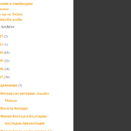
ения и тимбилдинг
reator
w me on Twitter
nkedIn profile
 Archive
15
(2)
11
(1)
10
(65)
09
(22)
08
(18)
07
(39)
декември
(5)
▼
Интересно интервю: Jennifer
Mattern
Весела Коледа!
Филип Котлър в България -
последна презентация