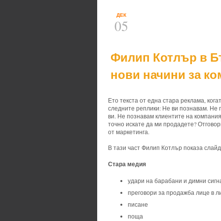
ДЕК
05
Филип Котлър в Бъ
нови начини за к
Ето текста от една стара реклама, ког
следните реплики: Не ви познавам. Не
ви. Не познавам клиентите на компаният
точно искате да ми продадете? Отговор
от маркетинга.
В тази част Филип Котлър показа слай
Стара медия
удари на барабани и димни сигн
преговори за продажба лице в л
писане
поща