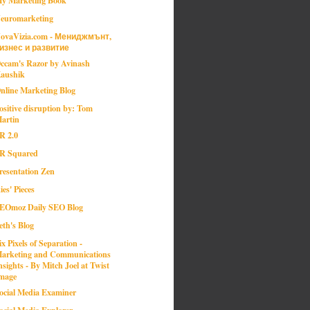
euromarketing
ovaVizia.com - Мениджмънт,
изнес и развитие
ccam's Razor by Avinash
aushik
nline Marketing Blog
ositive disruption by: Tom
artin
R 2.0
R Squared
resentation Zen
ies' Pieces
EOmoz Daily SEO Blog
eth's Blog
ix Pixels of Separation -
arketing and Communications
nsights - By Mitch Joel at Twist
mage
ocial Media Examiner
ocial Media Explorer