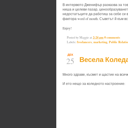
В интервюто Дженифър разказва за това
ниша и целеви пазар, ценообразуването 
недостатъците да работиш за себе си в 
фактора word of mouth. Съветът й към вси
Enjoy!
Posted by
Maggie
at
2:24 pm
0 comments
Labels:
freelancers
,
marketing
,
Public Relatio
ДЕК
Весела Коледа
25
Много здраве, късмет и щастие на всичк
И ето нещо за коледното настроение: