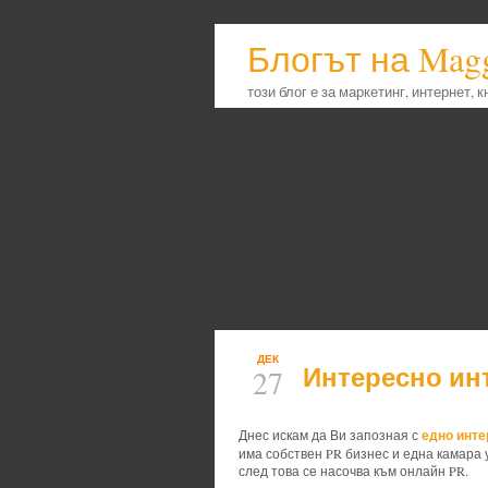
Блогът на Mag
този блог е за маркетинг, интернет, 
ДЕК
Интересно инт
27
едно инт
Днес искам да Ви запозная с
има собствен PR бизнес и една камара 
след това се насочва към онлайн PR.