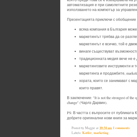
автоматизация е при самолетните резерв
използването на компютър за управлен
Презентацията приключи с обобщение н
всяка компания в България може
маркетингът трябва да се разгле
маркетингът е всичко, той е дви
винаги съществуват възможност
традиционната медия вече не е 
маркетинговите инструменти и т
маркетинга и продажбите, marketi
хората, които се занимават с ма
които правят.
В заключение: "It is not the strongest of the spe
change" (Чарлз Дарвин).
PS: В частта с въпросите от публиката
добрите оригинални нови книги за марк
Posted by
Maggie
at
10:34 am
1 comments
Labels:
Kotler
,
marketing