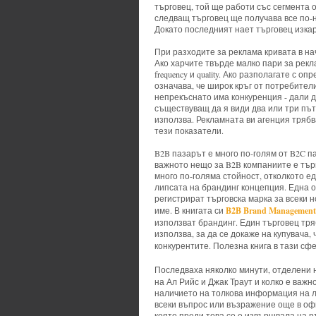
търговец, той ще работи със сегмента 
следващ търговец ще получава все по-н
Докато последният нает търговец изкар
При разходите за реклама кривата в н
Ако харчите твърде малко пари за реклам
frequency и quality. Ако разполагате с о
означава, че широк кръг от потребители
непрекъснато има конкуренция - дали д
съществуващ да я види два или три път
използва. Рекламната ви агенция трябва
тези показатели.
B2B пазарът е много по-голям от B2C п
важното нещо за B2B компаниите е търг
много по-голяма стойност, отколкото е
липсата на брандинг концепция. Една о
регистрират търговска марка за всеки но
B2B Brand Management
име. В книгата си
използват брандинг. Един търговец трябв
използва, за да се докаже на купувача, 
конкурентите. Полезна книга в тази сф
Последваха няколко минути, отделени 
на Ал Рийс и Джак Траут и колко е важно в
наличието на толкова информация на ла
всеки въпрос или възражение още в офис
която преди това се е извършвала на р