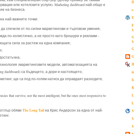
D
ации или хотелските услуги). Marketing dashboard най-общо е
ие на бизнеса.
e
E
а най-важните точки:
F
 да спечели от по-силни маркетингови и търговски умения;
M
жда по-холистично, а не просто като брошури и реклами -
G
M
жещата сила за растеж на една компания;
G
и;
G
достатъчна;
H
ехнология (маркетинговите модели, автоматизацията на
i
ng dashboard) са бъдещето, а дори и настоящето;
ркетинг, ще са под по-голям натиск да оправдаят разходите,
I
K
L
cies that survive, nor the most intelligent, but the ones most responsive to
L
The Long Tail
 Котлър обяви
на Крис Андерсон за една от най-
M
етинг.
M
M
M