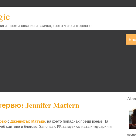
gie
книги, преживявания и всичко, което ми е интересно.
Бло
Abo
ервю: Jennifer Mattern
ервю
Дженифър Матърн
с
, на което попаднах преди време. Тя
уеб сайтове и блогове. Започва с PR за музикалната индустрия и
occupa