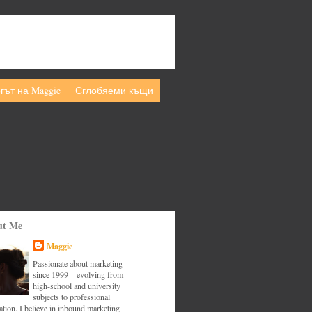
гът на Maggie
Сглобяеми къщи
ut Me
Maggie
Passionate about marketing
since 1999 – evolving from
high-school and university
subjects to professional
tion. I believe in inbound marketing