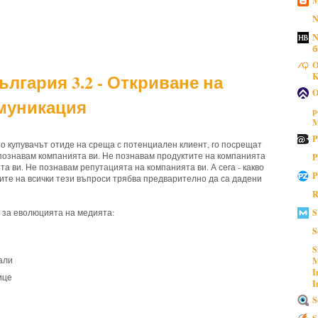
N
N
б
O
K
лгария 3.2 - Откриване на
O
омуникация
p
M
P
ато купувачът отиде на среща с потенциален клиент, го посрещат
 познавам компанията ви. Не познавам продуктите на компанията
P
а ви. Не познавам репутацията на компанията ви. А сега - какво
P
ите на всички тези въпроси трябва предварително да са дадени
R
S
д за еволюцията на медията:
S
S
али
M
I
ице
I
S
S