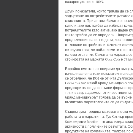
пазарен дял не е 100%.
Други показатели, които трябва да се 
задържане на потребителите (retention 
списанията. При автомобилите е по-сло
купили, ако пак трябва да избират кола. 
потребителите като актив; ако даден кл
която трябва да се определи. Например
продължение на пет години, лесно може 
от лоялни потребители. Return on custo
се случва така, че най-големите клиенти 
големи отстъпки. Силата на марката се и
стойността на марката Coca-Cola е 77 м
В крайна сметка пак опираме до възвръ
изчисляване на този показател и специ
се отбележи, че ROI не отчита дългоср
Coca-Cola ако някой бранд мениджър по
предварително да попълни форма с пр
т.н. и възвръщаемост от инвестицията.
бранд мениджърът трябва да се върне 
възпитава маркетолозите си да бъдат 
Съществуват редица математически мод
работата в маркетинга. Тук Котлър пре
Sales response function - тя анализира 
активности с получените резултати. Об
продуктите на компанията, толкова по-