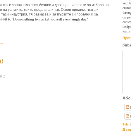
and it
 как е започнала своя бизнес и дава ценни съвети за избора на
custo
на услугите, които предлага, и т.н. Освен предимствата и
throu
тази индустрия, тя разказва и за първите си поръчки и за
cappuc
Do something to market yourself every single day
чки е: "
."
conten
design
tennis
Прег
ns
Subs
!
и :)
Або
Teler
Дърв