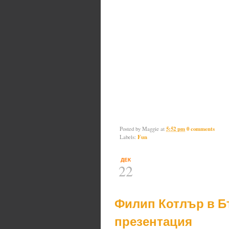
Posted by
Maggie
at
5:52 pm
0 comments
Labels:
Fun
ДЕК
22
Филип Котлър в Б
презентация