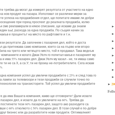
ите трябва да могат да измерят резултата от участието на едно
а нов продукт на пазара. Използват се различни мерки за
ите успеха на продажбения отдел, ще попитате имаме ли добри
т посещение при горещ проспект до реалната продажба, колко
к сме рекламирали в някое списание, ще искаме да знаем
 един lead, разхода за една продажба. По същия начин за
какъв е процентът на място по рафтовете и т.н.
ези резултати. Да започнем с пазарния дял, който е доста
л да притежава само компании, които са на първо или второ
била на трето или четвърто място, той я продавал. Така веднъж
компаниите и когато Джак Уелч го попитал какъв е пазарният му
ра и има 55% пазарен дял. Джак Уелч му казал - не, ти имаш само
 ти не са Х, а са У; ти не броиш не-потребителите. Сега искам
%.
дна компания успял да увеличи продажбите с 25% и след това го
 лампи за телевизори и тези продажби се случили точно по
технология на транзисторите. Той успял да увеличи продажбите
20
►
Foll
те да има Вашата компания, какво ще отговорите? Дали искате
пазарен дял, и искате да го увеличите на 60%. Трябва да
 постигнете тези 60% пазарен дял, защото ако разходите са
вши с 60% отколкото с 50% пазарен дял. В този случай е по-добре
 друг бизнес или да разработите нови продукти. Оптималният