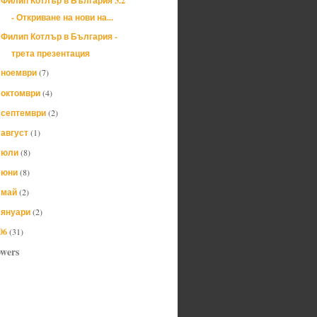
Филип Котлър в България 3.2
- Откриване на нови на...
Филип Котлър в България -
трета презентация
ноември
(7)
►
октомври
(4)
►
септември
(2)
►
август
(1)
►
юли
(8)
►
юни
(8)
►
май
(2)
►
януари
(2)
►
06
(31)
owers