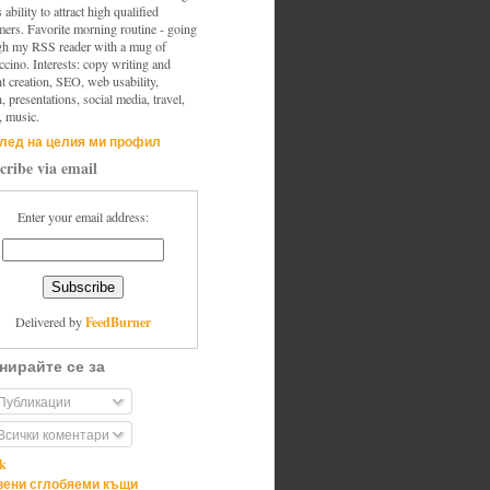
s ability to attract high qualified
mers. Favorite morning routine - going
gh my RSS reader with a mug of
cino. Interests: copy writing and
t creation, SEO, web usability,
, presentations, social media, travel,
, music.
лед на целия ми профил
cribe via email
Enter your email address:
FeedBurner
Delivered by
нирайте се за
Публикации
Всички коментари
ik
ени сглобяеми къщи