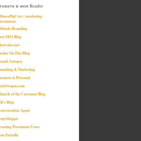
говете в моя Reader
:HorsePigCow:: marketing
ncommon
ltitude Branding
est SEO Blog
iservalov.net
rains On Fire Blog
rand Autopsy
randing & Marketing
usiness is Personal
hrisbrogan.com
hurch of the Customer Blog
K's Blog
onversation Agent
opyblogger
reating Passionate Users
an Zarrella