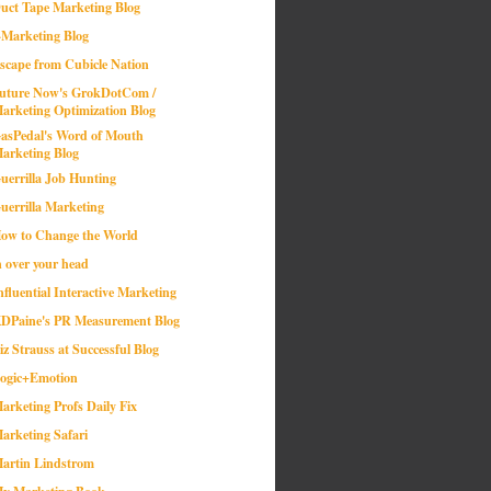
uct Tape Marketing Blog
-Marketing Blog
scape from Cubicle Nation
uture Now's GrokDotCom /
arketing Optimization Blog
asPedal's Word of Mouth
arketing Blog
uerrilla Job Hunting
uerrilla Marketing
ow to Change the World
n over your head
nfluential Interactive Marketing
DPaine's PR Measurement Blog
iz Strauss at Successful Blog
ogic+Emotion
arketing Profs Daily Fix
arketing Safari
artin Lindstrom
y Marketing Book