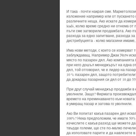
И така - почти накрая сме. Маркетолоз
изложение например или от пускането н
различните неща. Ако искате да измер
leads, колко време средно ни отнема о
пъти сме затворили продажбата. Ако пъ
разхода за едно запитване, разхода за
дистрибуцията - колко магазини имаме, 
Има нови методи, с които се измерват т
заблуждаващ. Например Джак Уелч иска
място по пазарен дял. Ако компанията 
при него дошъл мениджърът на една от 
дял, той отговорил, че е лидер на паза
10 % пазарен дял, защото потребителите
да докараш пазарния си дял от 10 до 55
При друг случай мениджър продажби в е
уволнили. Защо? Фирмата произвеждала
времето на преминаването към новата 
в умиращ пазар и затова го уволнили.
Ако Ви попитат какъв пазарен дял иска
100%? Нека предположим, че имате 50% 
изчислите с какъв разход ще можете да
твърде големи, ще сте по-малко печели
да използвате парите и да навлезете в