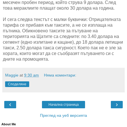
месечен пробен период, който струва 9 долара. След
това мераклиите плащат около 30 долара на година.
И сега следва текстът с малки буквички: Отрицателната
тарифа се прибавя към таксите, а не се изплаща на
пътника. Обикновено таксите за пътуване на
територията на Щатите са следните: по 3.40 долара на
сегмент (едно излитане и кацане), до 18 долара летищни
такси, 2.50 долара такса сигурност. Което пак не е зле за
хората, които могат да се съобразят пътуването си с
дните на промоцията.
Maggie
at
9:30 am
Няма коментари:
Споделяне
‹
›
Начална страница
Преглед на уеб версията
About Me