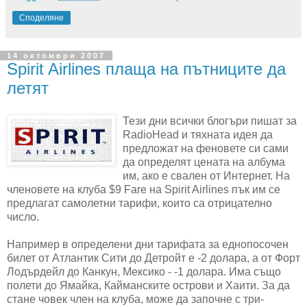
Споделяне
14 октомври 2007
Spirit Airlines плаща на пътниците да
летят
Тези дни всички блогъри пишат за
RadioHead и тяхната идея да
предложат на феновете си сами
да определят цената на албума
им, ако е свален от Интернет. На
членовете на клуба $9 Fare на Spirit Airlines пък им се
предлагат самолетни тарифи, които са отрицателно
число.
Например в определени дни тарифата за еднопосочен
билет от Атлантик Сити до Детройт е -2 долара, а от Форт
Лодърдейл до Канкун, Мексико - -1 долара. Има също
полети до Ямайка, Кайманските острови и Хаити. За да
стане човек член на клуба, може да започне с три-