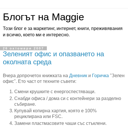
Блогът на Maggie
Този блог е за маркетинг, интернет, книги, преживявания
и всичко, което ми е интересно.
26 октомври 2007
Зеленият офис и опазването на
околната среда
Вчера допрочетох книжката на
Дневник
и
Горичка
"Зелен
офис". Ето част от техните съвети:
Смени крушките с енергоспестяващи.
Снабди офиса / дома си с контейнери за разделно
събиране.
Купувай копирна хартия, която е 100%
рециклирана или FSC.
Замени пластмасовите чаши със стъклени.