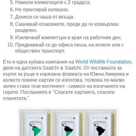
Намали климатиците с 2 градуса.
Не принтирай излишно.
Донеси си чаша от вкъщи.
Смачквай опаковките, преди да ги изхвърлиш
разделно.
Изключвай компютъра в края на работния ден.
Придвижвай се до офиса пеша, на колело или с
обществен транспорт.
Ето и една хубава кампания на
World Wildlife Foundation
,
дело на датската Saatchi & Saatchi. От поставката за
кърпи за ръце е изрязана формата на Южна Америка и
колкото повече хартия се използва, толкова по-малко
зелен става този континент - символ на изсичането на
горите. Посланието е "Спасете хартията, спасете
планетата."