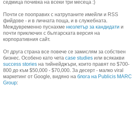
седмица почивка на всеки три месеца :)
Почти се пооправих с натрупаните имейли и RSS
фийдове - и в личната поща, и в служебната.
Междувременно пуснахме
нюзлетър за кандидати
и
почти приключих с българската версия на
корпоративния сайт.
От друга страна все повече се замислям за собствен
бизнес. Особено като чета
case studies
или всякакви
success stories
на тийнейджъри, които правят по $700-
800 до към $50,000 - $70,000. За десерт - малко viral
маркетинг от Google, видяно на
блога на Publicis MARC
Group
: