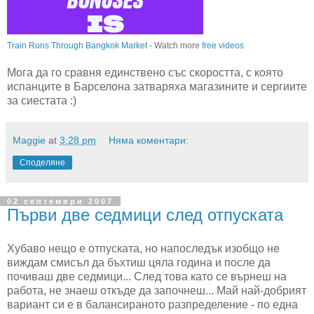
Train Runs Through Bangkok Market
- Watch more
free videos
Мога да го сравня единствено със скоростта, с която
испанците в Барселона затваряха магазините и сергиите
за сиестата :)
Maggie
at
3:28 pm
Няма коментари:
Споделяне
02 септември 2007
Първи две седмици след отпуската
Хубаво нещо е отпуската, но напоследък изобщо не
виждам смисъл да бъхтиш цяла година и после да
почиваш две седмици... След това като се върнеш на
работа, не знаеш откъде да започнеш... Май най-добрият
вариант си е в балансираното разпределение - по една