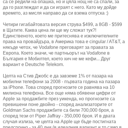
са се редили на опашка, но и цяла нощ не са спали, за
да го разглеждат и да си играят с него. Като му дойде
времето, аз мисля направо да си взема отпуска :)
Четири гигабайтовата версия струва $499, а 8GB - $599
в Щатите. Каква цена ли ще му сложат тук?!
Единственото, което ме притеснява е изключителните
права на провайдъра, в Америка това е cingular / AT&T, а
някъде четох, че Vodafone преговарят за правата за
Европа. Което значи, че партньорът на Vodafone в
България е Мобилтел, което хич не ме кефи... Друг
вариант е Deutsche Telekom.
Целта на Стив Джобс е да завземе 1% от пазара на
мобилни телефони за 2008 - първата година на пазара
за iPhone. Това според прогнозите се равнява на 10
милиона телефона. Все още няма обявени цифри от
Apple за продажбите през уикенда, но прогнозите са
превишени поне двойно - според анализаторите от
Goldman Sachs
продажбите са били 700,000 броя, а
според тези от Piper Jaffray - 350,000 броя. И в двата
случая излиза, че целта на Apple ще бъде постигната
предсрочно - за 40 дни (в идеалния вариант и то само в