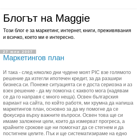
Блогът на Maggie
Този блог е за маркетинг, интернет, книги, преживявания
и всичко, което ми е интересно.
27 юли 2007
Маркетингов план
И така - след няколко дни чудене моят PIC взе голямото
решение да изтегли ипотечен кредит, за да разшири
бизнеса си. Понеже ситуацията си е доста сериозна и аз
взех решение - да му помогна с каквото мога (надявам
се да го направя с много неща). Освен българския
вариант на сайта, по който работя, ми хрумна да напиша
маркетингов план, основно за да му помогне да се
фокусира върху важните въпроси. Освен това ще си
имаме заложени цели, които да измерват прогреса, а
крайните срокове ще ни помогнат да се стегнем и да
постигнем целите. Пък и ще систематизираме на едно