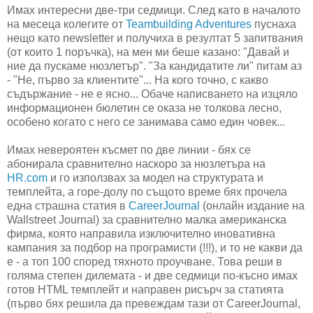
Имах интересни две-три седмици. След като в началото
на месеца колегите от
Teambuilding Adventures
пуснаха
нещо като newsletter и получиха в резултат 5 запитвания
(от които 1 поръчкa), на мен ми беше казано: "Давай и
ние да пускаме нюзлетър". "За кандидатите ли" питам аз
- "Не, първо за клиентите"... На кого точно, с какво
съдържание - не е ясно... Обаче написването на изцяло
информационен бюлетин се оказа не толкова лесно,
особено когато с него се занимава само един човек...
Имах невероятен късмет по две линии - бях се
абонирала сравнително наскоро за нюзлетъра на
HR.com
и го използвах за модел на структурата и
темплейта, а горе-долу по същото време бях прочела
една страшна статия в
CareerJournal
(онлайн издание на
Wallstreet Journal) за сравнително малка американска
фирма, която направила изключително иновативна
кампания за подбор на програмисти (!!!), и то не какви да
е - а топ 100 според тяхното проучване. Това реши в
голяма степен дилемата - и две седмици по-късно имах
готов HTML темплейт и направен рисърч за статията
(първо бях решила да превеждам тази от CareerJournal,