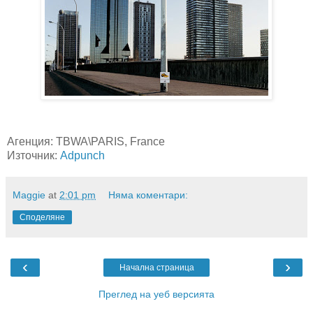
Агенция: TBWA\PARIS, France
Източник:
Adpunch
Maggie
at
2:01 pm
Няма коментари:
Споделяне
‹
›
Начална страница
Преглед на уеб версията