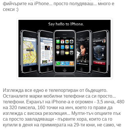
фийчърите на iPhone... просто полудяваш... много е
секси :)
Изглежда все едно е телепортиран от бъдещето.
Останалите марки мобилни телефони са си просто...
телефони. Екранът на iPhone-a е огромен - 3,5 инча, 480
на 320 пиксела, 160 точки на инч, което го прави да
изглежда с висока резолюция... Мулти-тъч опциите пък
са просто завладяващи - първите хора, които са го
купили в деня на примиерата на 29-ти юни, не само, че