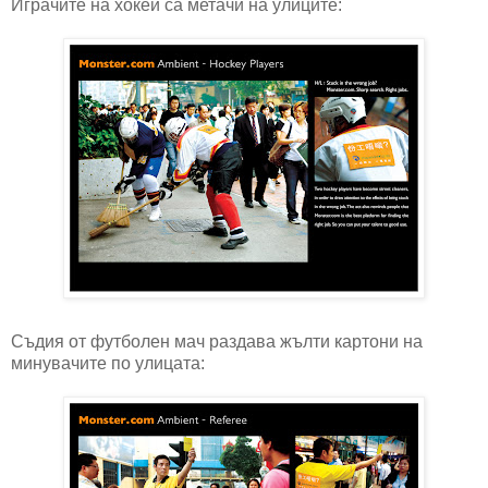
Играчите на хокей са метачи на улиците:
Съдия от футболен мач раздава жълти картони на
минувачите по улицата: