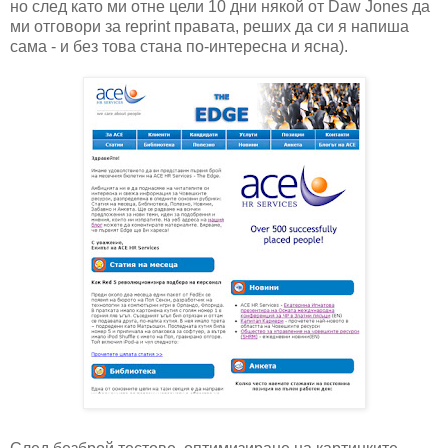
но след като ми отне цели 10 дни някой от Daw Jones да
ми отговори за reprint правата, реших да си я напиша
сама - и без това стана по-интересна и ясна).