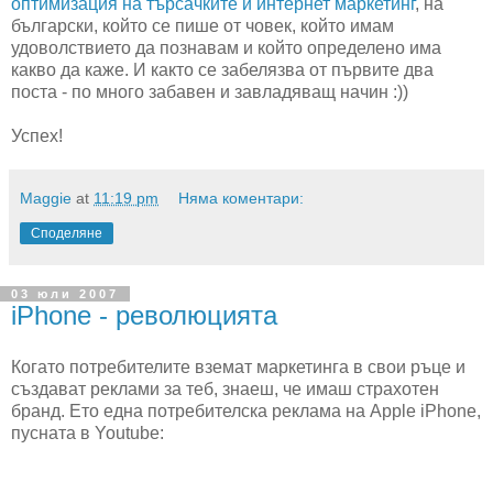
оптимизация на търсачките и интернет маркетинг
, на
български, който се пише от човек, който имам
удоволствието да познавам и който определено има
какво да каже. И както се забелязва от първите два
поста - по много забавен и завладяващ начин :))
Успех!
Maggie
at
11:19 pm
Няма коментари:
Споделяне
03 юли 2007
iPhone - революцията
Когато потребителите вземат маркетинга в свои ръце и
създават реклами за теб, знаеш, че имаш страхотен
бранд. Ето една потребителска реклама на Apple iPhone,
пусната в Youtube: