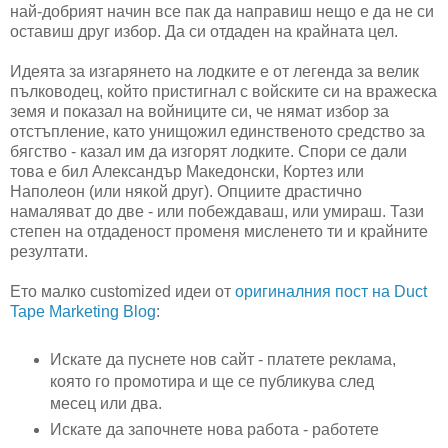
най-добрият начин все пак да направиш нещо е да не си
оставиш друг избор. Да си отдаден на крайната цел.
Идеята за изгарянето на лодките е от легенда за велик
пълководец, който пристигнал с войските си на вражеска
земя и показал на войниците си, че нямат избор за
отстъпление, като унищожил единственото средство за
бягство - казал им да изгорят лодките. Спори се дали
това е бил Александър Македонски, Кортез или
Наполеон (или някой друг). Опциите драстично
намаляват до две - или побеждаваш, или умираш. Тази
степен на отдаденост променя мисленето ти и крайните
резултати.
Ето малко customized идеи от
оригиналния пост на Duct
Tape Marketing Blog
:
Искате да пуснете нов сайт - платете реклама,
която го промотира и ще се публикува след
месец или два.
Искате да започнете нова работа - работете