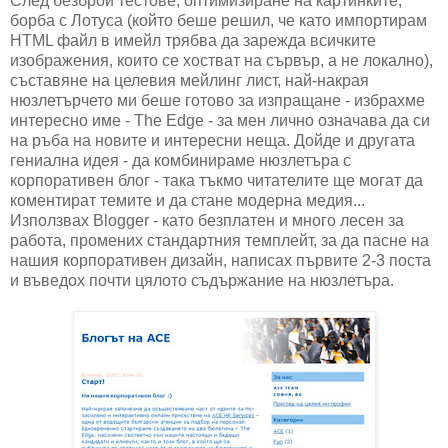
След безброй тестове, оптимизиране на картинките,
борба с Лотуса (който беше решил, че като импортирам
HTML файл в имейл трябва да зарежда всичките
изображения, които се хостват на сървър, а не локално),
съставяне на целевия мейлинг лист, най-накрая
нюзлетърчето ми беше готово за изпращане - избрахме
интересно име - The Edge - за мен лично означава да си
на ръба на новите и интересни неща. Дойде и другата
гениална идея - да комбинираме нюзлетъра с
корпоративен блог - така тъкмо читателите ще могат да
коментират темите и да стане модерна медия...
Използвах Blogger - като безплатен и много лесен за
работа, промених стандартния темплейт, за да пасне на
нашия корпоративен дизайн, написах първите 2-3 поста
и въведох почти цялото съдържание на нюзлетъра.