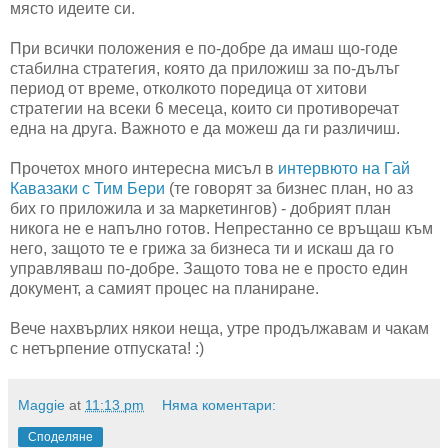
място идеите си.
При всички положения е по-добре да имаш що-годе
стабилна стратегия, която да приложиш за по-дълъг
период от време, отколкото поредица от хитови
стратегии на всеки 6 месеца, които си противоречат
една на друга. Важното е да можеш да ги различиш.
Прочетох много интересна мисъл в
интервюто на Гай
Кавазаки с Тим Бери
(те говорят за бизнес план, но аз
бих го приложила и за маркетингов) - добрият план
никога не е напълно готов. Непрестанно се връщаш към
него, защото те е грижа за бизнеса ти и искаш да го
управляваш по-добре. Защото това не е просто един
документ, а самият процес на планиране.
Вече нахвърлих някои неща, утре продължавам и чакам
с нетърпение отпуската! :)
Maggie
at
11:13 pm
Няма коментари:
Споделяне