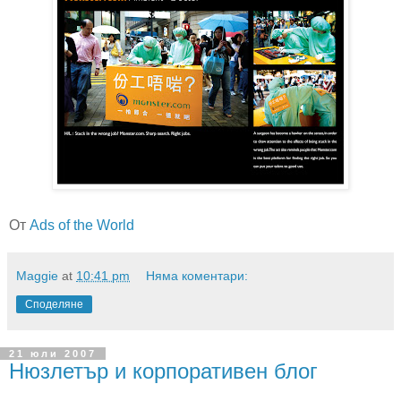
От
Ads of the World
Maggie
at
10:41 pm
Няма коментари:
Споделяне
21 юли 2007
Нюзлетър и корпоративен блог