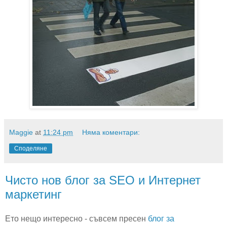
Maggie
at
11:24 pm
Няма коментари:
Споделяне
Чисто нов блог за SEO и Интернет
маркетинг
Ето нещо интересно - съвсем пресен
блог за