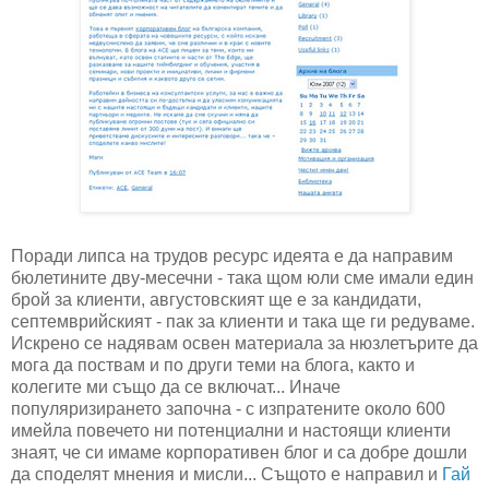
Поради липса на трудов ресурс идеята е да направим
бюлетините дву-месечни - така щом юли сме имали един
брой за клиенти, августовският ще е за кандидати,
септемврийският - пак за клиенти и така ще ги редуваме.
Искрено се надявам освен материала за нюзлетърите да
мога да поствам и по други теми на блога, както и
колегите ми също да се включат... Иначе
популяризирането започна - с изпратените около 600
имейла повечето ни потенциални и настоящи клиенти
знаят, че си имаме корпоративен блог и са добре дошли
да споделят мнения и мисли... Същото е направил и
Гай