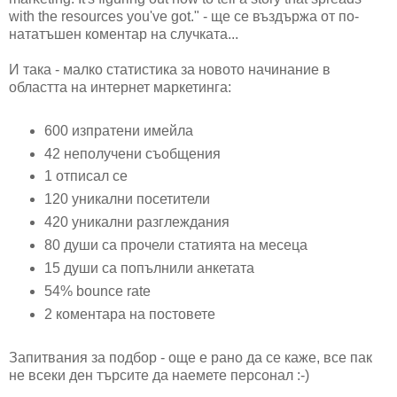
with the resources you've got." - ще се въздържа от по-
нататъшен коментар на случката...
И така - малко статистика за новото начинание в
областта на интернет маркетинга:
600 изпратени имейла
42 неполучени съобщения
1 отписал се
120 уникални посетители
420 уникални разглеждания
80 души са прочели статията на месеца
15 души са попълнили анкетата
54% bounce rate
2 коментара на постовете
Запитвания за подбор - още е рано да се каже, все пак
не всеки ден търсите да наемете персонал :-)