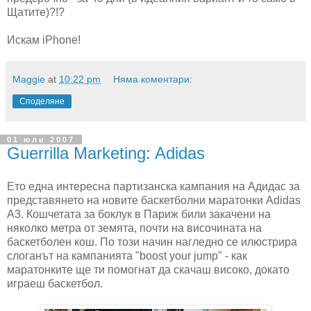
Щатите)?!?
Искам iPhone!
Maggie
at
10:22 pm
Няма коментари:
Споделяне
01 юли 2007
Guerrilla Marketing: Adidas
Ето една интересна партизанска кампания на Адидас за
представянето на новите баскетболни маратонки Adidas
A3. Кошчетата за боклук в Париж били закачени на
няколко метра от земята, почти на височината на
баскетболен кош. По този начин нагледно се илюстрира
слоганът на кампанията "boost your jump" - как
маратонките ще ти помогнат да скачаш високо, докато
играеш баскетбол.