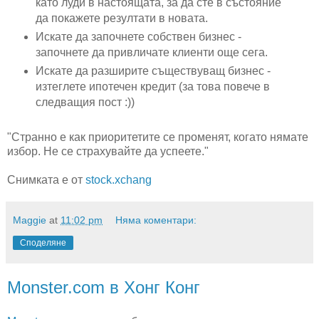
като луди в настоящата, за да сте в състояние
да покажете резултати в новата.
Искате да започнете собствен бизнес -
започнете да привличате клиенти още сега.
Искате да разширите съществуващ бизнес -
изтеглете ипотечен кредит (за това повече в
следващия пост :))
"Странно е как приоритетите се променят, когато нямате
избор. Не се страхувайте да успеете."
Снимката е от
stock.xchang
Maggie
at
11:02 pm
Няма коментари:
Споделяне
Monster.com в Хонг Конг