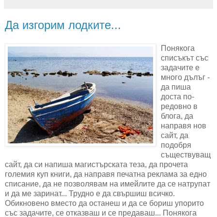
Да изгорим лодките...
Понякога
списъкът със
задачите е
много дълъг -
да пиша
доста по-
редовно в
блога, да
направя нов
сайт, да
подобря
съществуващ
сайт, да си напиша магистърската теза, да прочета
големия куп книги, да направя печатна реклама за едно
списание, да не позволявам на имейлите да се натрупат
и да ме заринат... Трудно е да свършиш всичко.
Обикновено вместо да останеш и да се бориш упорито
със задачите, се отказваш и се предаваш... Понякога