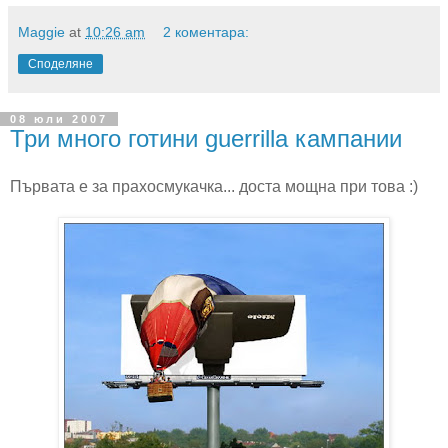
Maggie
at
10:26 am
2 коментара:
Споделяне
08 юли 2007
Три много готини guerrilla кампании
Първата е за прахосмукачка... доста мощна при това :)