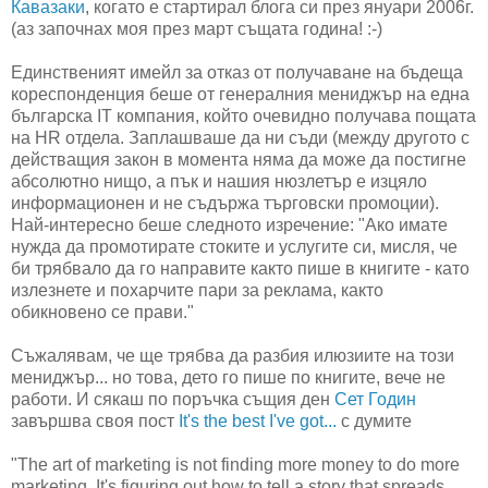
Кавазаки
, когато е стартирал блога си през януари 2006г.
(аз започнах моя през март същата година! :-)
Единственият имейл за отказ от получаване на бъдеща
кореспонденция беше от генералния мениджър на една
българска IT компания, който очевидно получава пощата
на HR отдела. Заплашваше да ни съди (между другото с
действащия закон в момента няма да може да постигне
абсолютно нищо, а пък и нашия нюзлетър е изцяло
информационен и не съдържа търговски промоции).
Най-интересно беше следното изречение: "Ако имате
нужда да промотирате стоките и услугите си, мисля, че
би трябвало да го направите както пише в книгите - като
излезнете и похарчите пари за реклама, както
обикновено се прави."
Съжалявам, че ще трябва да разбия илюзиите на този
мениджър... но това, дето го пише по книгите, вече не
работи. И сякаш по поръчка същия ден
Сет Годин
завършва своя пост
It's the best I've got...
с думите
"The art of marketing is not finding more money to do more
marketing. It's figuring out how to tell a story that spreads