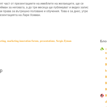
ят част от презентациите на имейлите на желаещите, ще се
ман за неговата, а до три месеца ще публикуват и видео запис
и права за вътрешно ползване и обучения. Това е за днес, утре
езентацията на Лари Хокман.
,
Larry Hochman,
marketing,
marketing innovation forum,
Бло
eting
,
marketing innovation forum
,
presentations
,
Sergio Zyman
:
u
A
B
р
b
B
B
B
B
c