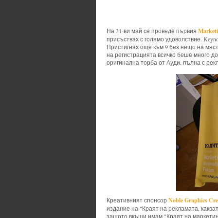
Marketi
На 31-ви май се проведе първия
присъствах с голямо удоволствие. Keyno
Пристигнах още към 9 без нещо на мяст
на регистрацията всичко беше много до
оригинална торба от Ауди, пълна с рек
Noble Graphics Cre
Креативният спонсор
издание на "Краят на рекламата, какват
защото вкъщи имам "Краят на маркетинг