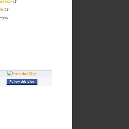
януари
(2)
►
06
(31)
owers
Follow this blog