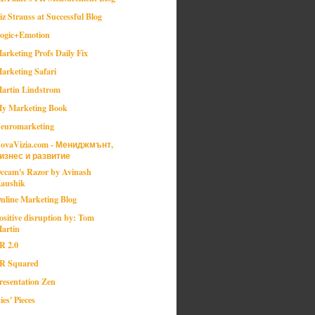
iz Strauss at Successful Blog
ogic+Emotion
arketing Profs Daily Fix
arketing Safari
artin Lindstrom
y Marketing Book
euromarketing
ovaVizia.com - Мениджмънт,
изнес и развитие
ccam's Razor by Avinash
aushik
nline Marketing Blog
ositive disruption by: Tom
artin
R 2.0
R Squared
resentation Zen
ies' Pieces