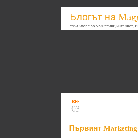
Блогът на Mag
този блог е за маркетинг, интернет, 
ЮНИ
03
Първият Marketing 