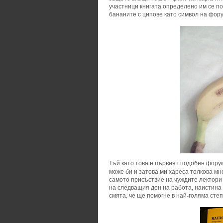
участници книгата определено им се п
бананите с ципове като символ на фору
Тъй като това е първият подобен форум
може би и затова ми хареса толкова мно
самото присъствие на чуждите лектори 
на следващия ден на работа, наистина 
смята, че ще помогне в най-голяма сте