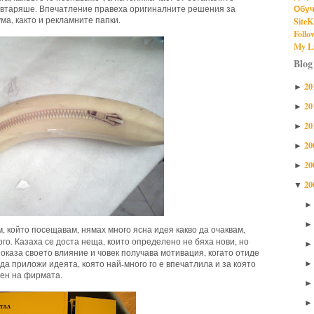
Обуч
овтаряше. Впечатление правеха оригиналните решения за
ма, както и рекламните папки.
SiteK
Follo
My Li
Blog
20
►
20
►
20
►
20
►
20
►
20
▼
, който посещавам, нямах много ясна идея какво да очаквам,
го. Казаха се доста неща, които определено не бяха нови, но
оказа своето влияние и човек получава мотивация, когато отиде
да приложи идеята, която най-много го е впечатлила и за която
пен на фирмата.