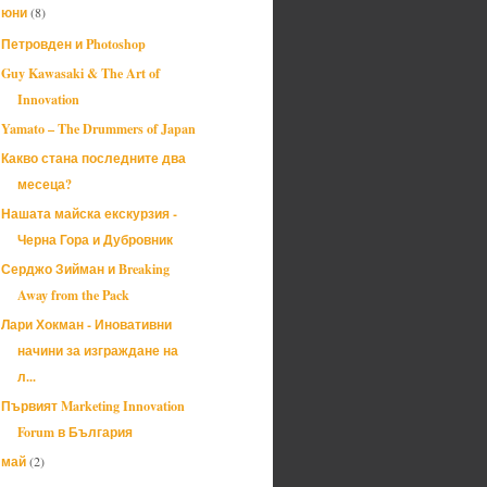
юни
(8)
▼
Петровден и Photoshop
Guy Kawasaki & The Art of
Innovation
Yamato – The Drummers of Japan
Какво стана последните два
месеца?
Нашата майска екскурзия -
Черна Гора и Дубровник
Серджо Зийман и Breaking
Away from the Pack
Лари Хокман - Иновативни
начини за изграждане на
л...
Първият Marketing Innovation
Forum в България
май
(2)
►