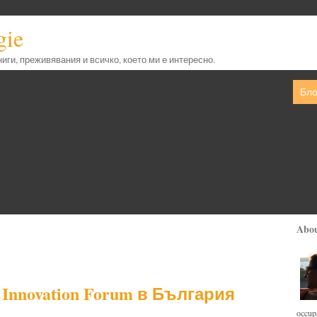
gie
книги, преживявания и всичко, което ми е интересно.
Бло
Abo
Innovation Forum в България
occupa