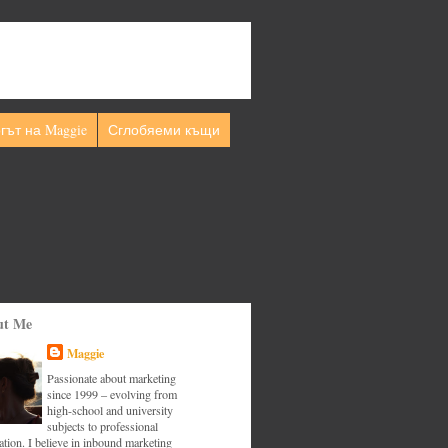
гът на Maggie
Сглобяеми къщи
ut Me
Maggie
Passionate about marketing
since 1999 – evolving from
high-school and university
subjects to professional
tion. I believe in inbound marketing