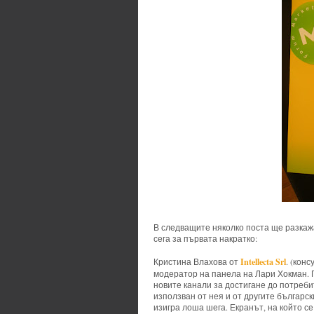
В следващите няколко поста ще разкажа
сега за първата накратко:
Intellecta Srl
Кристина Влахова от
. (кон
модератор на панела на Лари Хокман.
новите канали за достигане до потреби
използван от нея и от другите българск
изигра лоша шега. Екранът, на който с