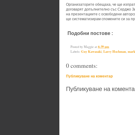
Организаторите обещаха, че ще изпрат
договарят допълнително със Серджо Зий
на презентациите с освободени авторск
ще систематизирам спомените си за пр
Подобни постове :
Guy Kawasaki
presentations,
Sergio Zyman
Posted by
Maggie
at
6:39 pm
Labels:
Guy Kawasaki
,
Larry Hochman
,
mark
0 comments:
Публикуване на коментар
Публикуване на комента