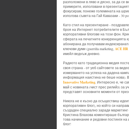
разположени в ляво и дясно, за да се 
примерите, използвани в презентацията
фокусирам, понеже големината на шри
използва съвета на Гай Кавазаки - 30 po
Като стил на презентиране - поздравле
броя на Интернет потребителите в Бълга
корпоративни блогове на този фон. Кр
сферата на печатните конкуренцията и
абонирана да получавам индексиранат
ACE HR S
ключови думи (guerrilla marketing,
имейл веднъж дневно.
Радиото като традиционна медия постеп
своя страна - от уеб сайтовете за вид
измерването на успеха на дадена камп
информация наистина не беше нова). Вси
Innovative Marketing
. Интересно е, че с
май с новината (чист прес рилийз) за у
представят основните моменти от през
Никога не е късно да осъществиш идеи
корпоративен блог), но който си направ
създаден специално заради маркетинг 
Кристина Влахова коментираше българс
това начинание и редовни постинги на
блог!