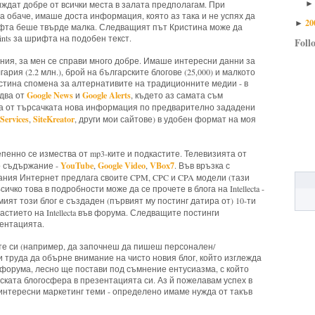
виждат добре от всички места в залата предполагам. При
 обаче, имаше доста информация, която аз така и не успях да
20
►
фта беше твърде малка. Следващият път Кристина може да
ints за шрифта на подобен текст.
Foll
ния, за мен се справи много добре. Имаше интересни данни за
рия (2.2 млн.), брой на българските блогове (25,000) и малкото
истина спомена за алтернативите на традиционните медии - в
Google News
Google Alerts
два от
и
, където аз самата съм
а от търсачката нова информация по предварително зададени
ervices
SiteKreator
,
, други мои сайтове) в удобен формат на моя
енно се измества от mp3-ките и подкастите. Телевизията от
YouTube
Google Video
VBox7
ео съдържание -
,
,
. Във връзка с
ания Интернет предлага своите CPM, CPC и CPA модели (тази
чко това в подробности може да се прочете в блога на Intellecta -
амият този блог е създаден (първият му постинг датира от) 10-ти
частието на Intellecta във форума. Следващите постинги
ентацията.
те си (например, да започнеш да пишеш персонален/
и труда да обърне внимание на чисто новия блог, който изглежда
форума, лесно ще постави под съмнение ентусиазма, с който
ката блогосфера в презентацията си. Аз й пожелавам успех в
 интересни маркетинг теми - определено имаме нужда от такъв