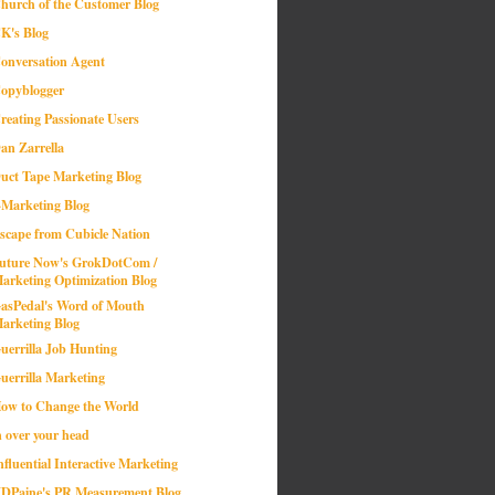
hurch of the Customer Blog
K's Blog
onversation Agent
opyblogger
reating Passionate Users
an Zarrella
uct Tape Marketing Blog
-Marketing Blog
scape from Cubicle Nation
uture Now's GrokDotCom /
arketing Optimization Blog
asPedal's Word of Mouth
arketing Blog
uerrilla Job Hunting
uerrilla Marketing
ow to Change the World
n over your head
nfluential Interactive Marketing
DPaine's PR Measurement Blog