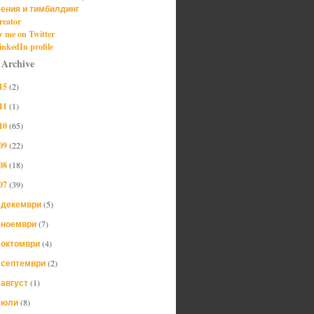
ения и тимбилдинг
reator
w me on Twitter
nkedIn profile
 Archive
15
(2)
11
(1)
10
(65)
09
(22)
08
(18)
07
(39)
декември
(5)
►
ноември
(7)
►
октомври
(4)
►
септември
(2)
►
август
(1)
►
юли
(8)
►