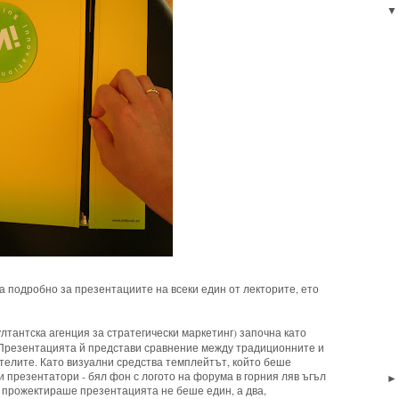
 подробно за презентациите на всеки един от лекторите, ето
султантска агенция за стратегически маркетинг) започна като
 Презентацията й представи сравнение между традиционните и
телите. Като визуални средства темплейтът, който беше
и презентатори - бял фон с логото на форума в горния ляв ъгъл
е прожектираше презентацията не беше един, а два,