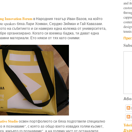
and it
custo
throu
cappuc
ng Innovation Forum
в Народния театър Иван Вазов, на който
conten
te speakers бяха Лари Хокман, Серджо Зийман и Гай Кавазаки.
design
ото на събитието и си намерих една колежка от университета,
tennis
бре организирано. Когато си вземеш баджа, ти дават една
ламни материали. Ето някои от тях като снимки:
Прег
Subs
Або
ative Studio
освен портфолиото си бяха подготвили специално
Teler
о я познаваме", с която аз общо взето извадих голям късмет,
Дърв
а, какъвто го познаваме", а на голяма част от останалите