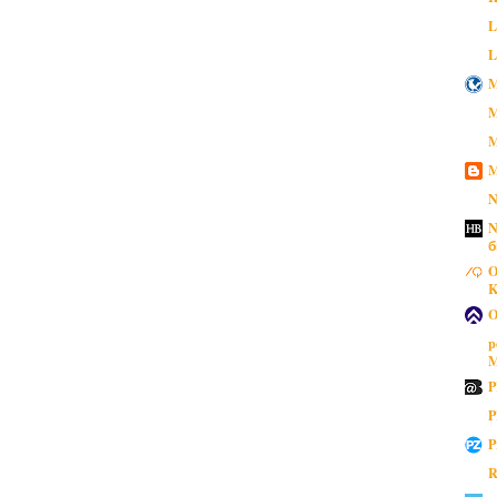
L
L
M
M
M
M
N
N
б
O
K
O
p
M
P
P
P
R