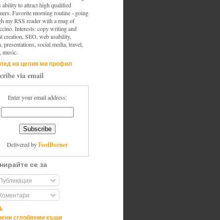
s ability to attract high qualified
mers. Favorite morning routine - going
gh my RSS reader with a mug of
cino. Interests: copy writing and
t creation, SEO, web usability,
, presentations, social media, travel,
, music.
лед на целия ми профил
cribe via email
Enter your email address:
FeedBurner
Delivered by
нирайте се за
Публикации
Коментари
ik
ени сглобяеми къщи