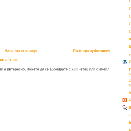
C
C
C
C
C
D
D
Начална страница
По-стара публикация
e
ята (Atom)
E
 ви е интересно, можете да се абонирате с RSS четец или с имейл
F
M
G
M
G
G
H
i
I
K