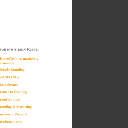
говете в моя Reader
:HorsePigCow:: marketing
ncommon
ltitude Branding
est SEO Blog
iservalov.net
rains On Fire Blog
rand Autopsy
randing & Marketing
usiness is Personal
hrisbrogan.com