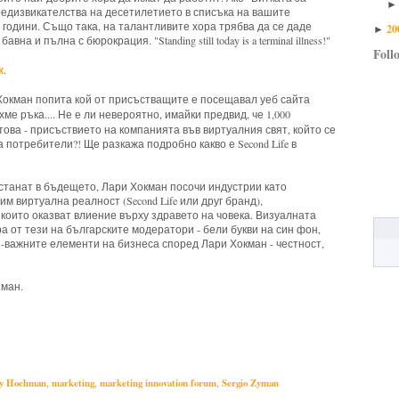
редизвикателства на десетилетието в списъка на вашите
 години. Също така, на талантливите хора трябва да се даде
20
►
а и пълна с бюрокрация. "Standing still today is a terminal illness!"
Foll
к
.
 Хокман попита кой от присъстващите е посещавал уеб сайта
ме ръка.... Не е ли невероятно, имайки предвид, че 1,000
това - присъствието на компанията във виртуалния свят, който се
 потребители?! Ще разкажа подробно какво е Second Life в
останат в бъдещето, Лари Хокман посочи индустрии като
 виртуална реалност (Second Life или друг бранд),
 които оказват влиение върху здравето на човека. Визуалната
 от тези на българските модератори - бели букви на син фон,
-важните елементи на бизнеса според Лари Хокман - честност,
йман.
ty,
Guy Kawasaki,
Larry Hochman,
marketing,
marketing
ry Hochman
,
marketing
,
marketing innovation forum
,
Sergio Zyman