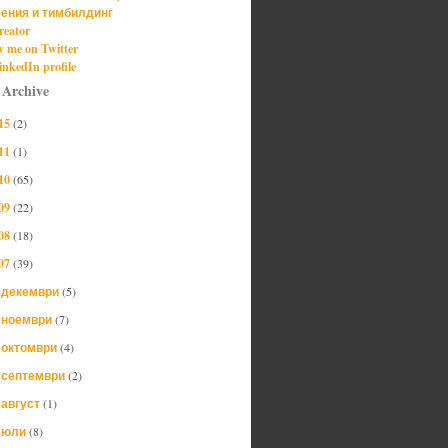
ения и тимбилдинг
reator
w me on Twitter
nkedIn profile
 Archive
15
(2)
11
(1)
10
(65)
09
(22)
08
(18)
07
(39)
декември
(5)
►
ноември
(7)
►
октомври
(4)
►
септември
(2)
►
август
(1)
►
юли
(8)
►