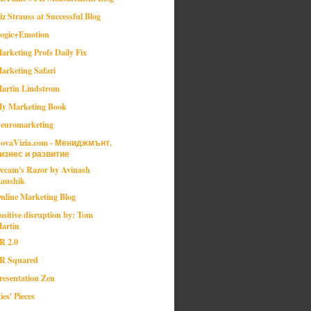
iz Strauss at Successful Blog
ogic+Emotion
arketing Profs Daily Fix
arketing Safari
artin Lindstrom
y Marketing Book
euromarketing
ovaVizia.com - Мениджмънт,
изнес и развитие
ccam's Razor by Avinash
aushik
nline Marketing Blog
ositive disruption by: Tom
artin
R 2.0
R Squared
resentation Zen
ies' Pieces