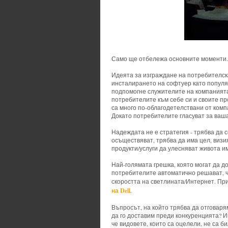
Само ще отбележа основните моменти.
Идеята за изграждане на потребителск
инсталирането на софтуер като популяр
подпомогне служителите на компанията
потребителите към себе си и своите пр
са много по-облагодетелствани от компа
Докато потребителите гласуват за ваша
Надеждата не е стратегия - трябва да с
осъществяват, трябва да има цел, визи
продукти/услуги да улесняват живота им
Най-голямата грешка, която могат да д
потребителите автоматично решават, ч
скоростта на светлината/Интернет. Пр
на Dell
.
Въпросът, на който трябва да отговаря
да го доставим преди конкуренцията? 
че видовете, които са оцелели, не са 