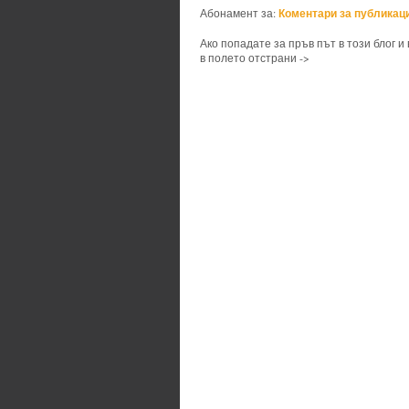
Коментари за публикаци
Абонамент за:
Ако попадате за пръв път в този блог и
в полето отстрани ->