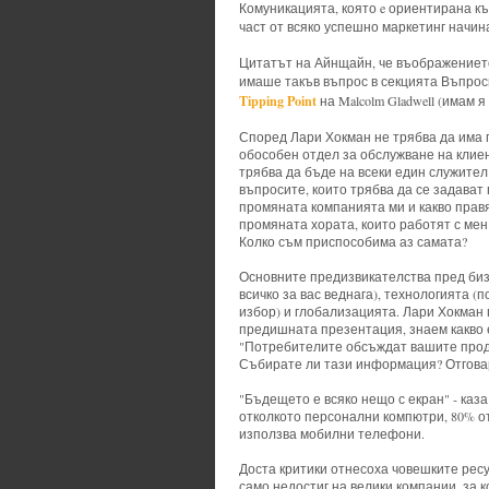
Комуникацията, която e ориентирана к
част от всяко успешно маркетинг начин
Цитатът на Айнщайн, че въображението
имаше такъв въпрос в секцията Въпроси
Tipping Point
на Malcolm Gladwell (имам я
Според Лари Хокман не трябва да има по
обособен отдел за обслужване на клие
трябва да бъде на всеки един служител
въпросите, които трябва да се задават
промяната компанията ми и какво правя
промяната хората, които работят с мен 
Колко съм приспособима аз самата?
Основните предизвикателства пред биз
всичко за вас веднага), технологията 
избор) и глобализацията. Лари Хокман 
предишната презентация, знаем какво е
"Потребителите обсъждат вашите продук
Събирате ли тази информация? Отговаря
"Бъдещето е всяко нещо с екран" - каз
отколкото персонални компютри, 80% от
използва мобилни телефони.
Доста критики отнесоха човешките ресу
само недостиг на велики компании, за к