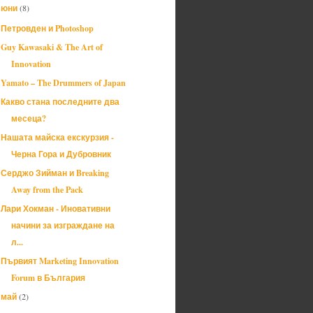
юни
(8)
▼
Петровден и Photoshop
Guy Kawasaki & The Art of
Innovation
Yamato – The Drummers of Japan
Какво стана последните два
месеца?
Нашата майска екскурзия -
Черна Гора и Дубровник
Серджо Зийман и Breaking
Away from the Pack
Лари Хокман - Иновативни
начини за изграждане на
л...
Първият Marketing Innovation
Forum в България
май
(2)
►