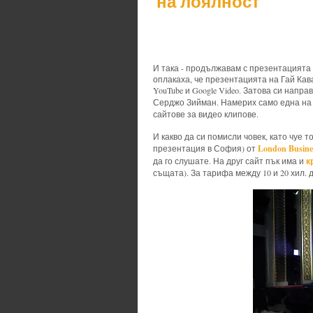
на лоялност
И така - продължавам с презентацията 
оплакаха, че презентацията на Гай Кав
YouTube и Google Video. Затова си нап
Серджо Зийман. Намерих само една н
сайтове за видео клипове.
И какво да си помисли човек, като чуе 
London Busine
презентация в София) от
к
да го слушате. На друг сайт пък има и
същата). За тарифа между 10 и 20 хил. д