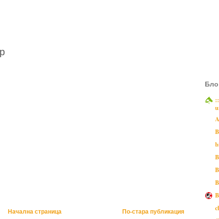
р
Бло
:
u
A
B
b
B
B
B
B
c
Начална страница
По-стара публикация