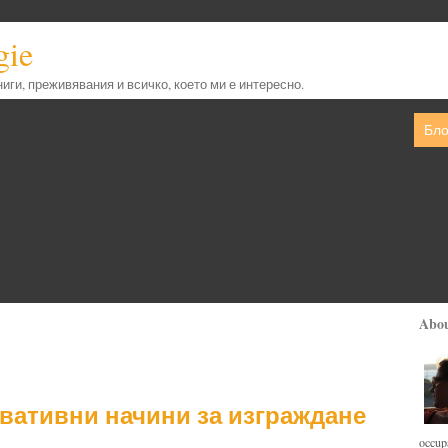
gie
книги, преживявания и всичко, което ми е интересно.
Бло
Abo
вативни начини за изграждане
occupa