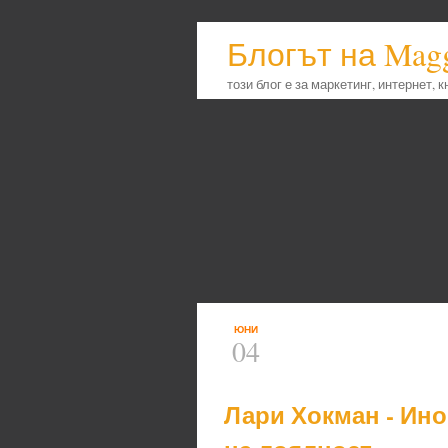
Блогът на Mag
този блог е за маркетинг, интернет, 
ЮНИ
04
Лари Хокман - Ино