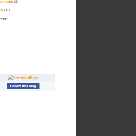
януари
(2)
►
06
(31)
owers
Follow this blog