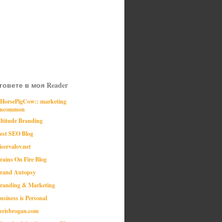
говете в моя Reader
:HorsePigCow:: marketing
ncommon
ltitude Branding
est SEO Blog
iservalov.net
rains On Fire Blog
rand Autopsy
randing & Marketing
usiness is Personal
hrisbrogan.com