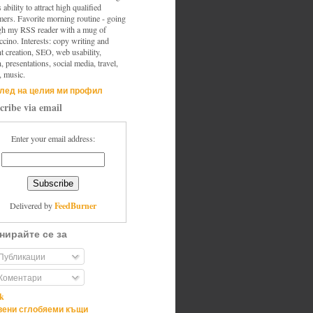
s ability to attract high qualified
mers. Favorite morning routine - going
gh my RSS reader with a mug of
cino. Interests: copy writing and
t creation, SEO, web usability,
, presentations, social media, travel,
, music.
лед на целия ми профил
cribe via email
Enter your email address:
FeedBurner
Delivered by
нирайте се за
Публикации
Коментари
ik
ени сглобяеми къщи