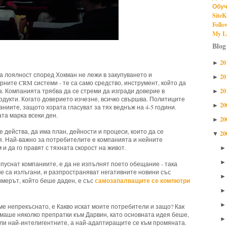
Обуч
SiteK
Follo
My Li
Blog
20
►
а лоялност според Хокман не лежи в закупуването и
20
►
ните CRM системи - те са само средство, инструмент, който да
20
. Компанията трябва да се стреми да изгради доверие в
►
одукти. Когато доверието изчезне, всичко свършва. Политиците
20
►
ниите, защото хората гласуват за тях веднъж на 4-5 години.
та марка всеки ден.
20
►
е действа, да има план, дейности и процеси, които да се
20
▼
я. Най-важно за потребителите е компанията и нейните
 и да го правят с тяхната скорост на живот.
опуснат компаниите, е да не изпълнят поето обещание - така
е са излъгани, и разпространяват негативните новини със
самозапалващите се компютри
имерът, който беше даден, е със
ме непрекъснато, е Какво искат моите потребители и защо? Как
Имаше няколко препратки към Дарвин, като основната идея беше,
били най-интелигентните, а най-адаптиращите се към промяната.