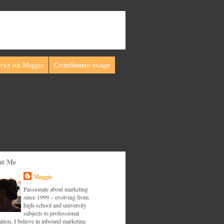
гът на Maggie
Сглобяеми къщи
ut Me
Maggie
Passionate about marketing
since 1999 – evolving from
high-school and university
subjects to professional
tion. I believe in inbound marketing