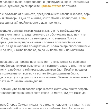
ъм пазарна ниша, таргетирана, индивидуална, ще е незаменима
цялата статия
ание. Тук може да се прочете
по темата.
 е по-важно от знанието, предизвика несъгласие в залата, дори
The
 и Отговори. Една от книгите, които Хокман препоръча, е
 вкъщи на pdf, крайно време е да я прочета).
зиция Customer Support Manager, както и не трябва да има
нти в компанията, задължението за обслужване на клиентите
. Същото се отнася и за мениджъра по етиката. Три са
 през цялата кариера на човек - Колко е приспособима към
 аз, за да я направя по-адаптивна?, Колко са приспособими към
и за мен, и какво правя аз, за да им повлияя? и най-важното
неса днес са прозрачността (клиентите ви могат да разберат
(потребителите имат повече сила и контрол, защото имат по-голям
попита публиката кой има корпоративен блог. Имайки предвид
 положението - всичко на всичко 10 корпоративни блога.
ти и услуги с други хора в този момент. Знаете ли какво казват?
те ли?" Засега - очевидно не.
а Хокман. Два пъти повече хора в света имат мобилни телефони,
 населението на целия свят живее на място, където може да
рси. Според Хокман никога не е имало недостиг на таланти, има
оито най-добрите хора да искат да работят. Ако "Битката за