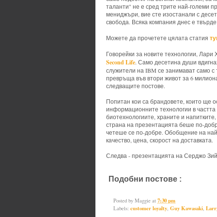
таланти" не е сред трите най-големи п
мениджъри, вие сте изостанали с десет
свобода. Всяка компания днес е твърде бавн
ту
Можете да прочетете цялата статия
Говорейки за новите технологии, Лари
Second Life
. Само десетина души вдигнах
служители на IBM се занимават само с 
превръща във втори живот за 6 милиона
следващите постове.
Попитан кои са брандовете, които ще 
информационните технологии в частта им
биотехнологиите, храните и напитките,
страна на презентацията беше по-добра
четеше се по-добре. Обобщение на най
качество, цена, скорост на доставката.
Следва - презентацията на Серджо Зи
Подобни постове :
customer loyal
innovation forum,
Sergio Zyman
Posted by
Maggie
at
7:30 pm
Labels:
customer loyalty
,
Guy Kawasaki
,
Lar