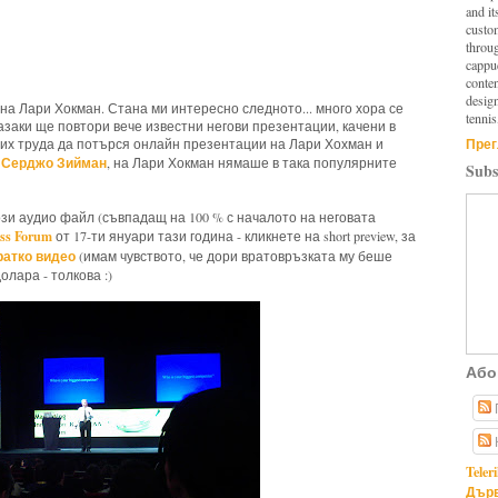
and it
custo
throu
cappuc
conten
design
на Лари Хокман. Стана ми интересно следното... много хора се
tennis
азаки ще повтори вече известни негови презентации, качени в
Прег
равих труда да потърся онлайн презентации на Лари Хохман и
Серджо Зийман
а
, на Лари Хокман нямаше в така популярните
Subs
този аудио файл (съвпадащ на 100 % с началото на неговата
ss Forum
от 17-ти януари тази година - кликнете на short preview, за
ратко видео
(имам чувството, че дори вратовръзката му беше
олара - толкова :)
Або
Teler
Дърв