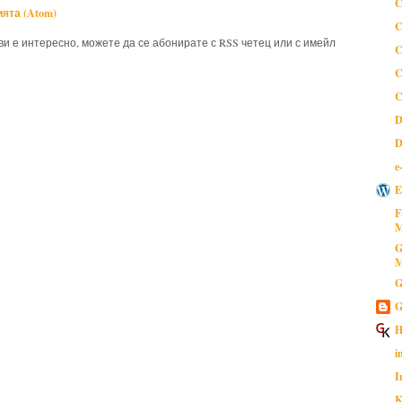
C
ята (Atom)
C
 ви е интересно, можете да се абонирате с RSS четец или с имейл
C
C
C
D
D
e
E
F
M
G
M
G
G
H
i
I
K