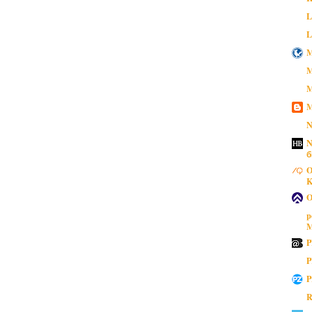
L
L
M
M
M
M
N
N
б
O
K
O
p
M
P
P
P
R