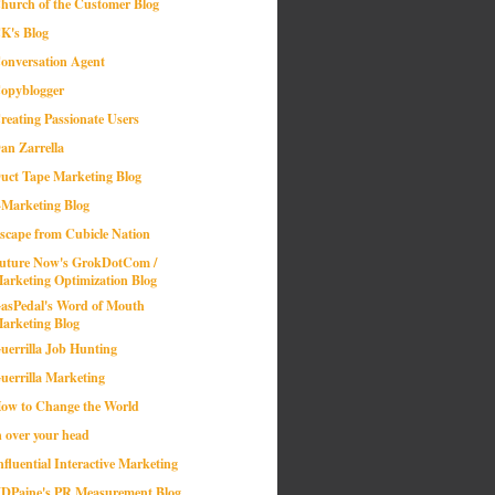
hurch of the Customer Blog
K's Blog
onversation Agent
opyblogger
reating Passionate Users
an Zarrella
uct Tape Marketing Blog
-Marketing Blog
scape from Cubicle Nation
uture Now's GrokDotCom /
arketing Optimization Blog
asPedal's Word of Mouth
arketing Blog
uerrilla Job Hunting
uerrilla Marketing
ow to Change the World
n over your head
nfluential Interactive Marketing
DPaine's PR Measurement Blog