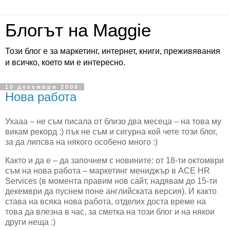
Блогът на Maggie
Този блог е за маркетинг, интернет, книги, преживявания
и всичко, което ми е интересно.
10 декември 2006
Нова работа
Ухааа – не съм писала от близо два месеца – на това му
викам рекорд :) пък не съм и сигурна кой чете този блог,
за да липсва на някого особено много :)
Както и да е – да започнем с новините: от 18-ти октомври
съм на нова работа – маркетинг мениджър в
ACE
HR
Services
(в момента правим нов сайт, надявам до 15-ти
декември да пуснем поне английската версия). И както
става на всяка нова работа, отделих доста време на
това да влезна в час, за сметка на този блог и на някои
други неща :)