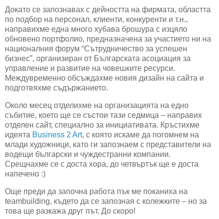
Докато се запознавах с дейността на фирмата, областта
по подбор на персонал, клиенти, конкуренти и т.н.,
направихме една много хубава брошура с изцяло
обновено портфолио, предназначена за участието ни на
националния форум “Сътрудничество за успешен
бизнес”, организиран от Българската асоциация за
управление и развитие на човешките ресурси.
Междувременно обсъждахме новия дизайн на сайта и
подготвяхме съдържанието.
Около месец отделихме на организацията на едно
събитие, което ще се състои тази седмица – направих
отделен сайт, специално за инициативата. Кръстихме
идеята
Business
2 Art
, с която искаме да погомнем на
млади художници, като ги запознаем с представители на
водещи български и чуждестранни компании.
Срещнахме се с доста хора, до четвъртък ще е доста
напечено :)
Още преди да започна работа пък ме поканиха на
teambuilding
, където да се запозная с колежките – но за
това ще разкажа друг път. До скоро!