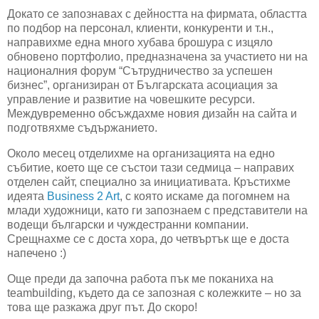
Докато се запознавах с дейността на фирмата, областта
по подбор на персонал, клиенти, конкуренти и т.н.,
направихме една много хубава брошура с изцяло
обновено портфолио, предназначена за участието ни на
националния форум “Сътрудничество за успешен
бизнес”, организиран от Българската асоциация за
управление и развитие на човешките ресурси.
Междувременно обсъждахме новия дизайн на сайта и
подготвяхме съдържанието.
Около месец отделихме на организацията на едно
събитие, което ще се състои тази седмица – направих
отделен сайт, специално за инициативата. Кръстихме
идеята
Business
2 Art
, с която искаме да погомнем на
млади художници, като ги запознаем с представители на
водещи български и чуждестранни компании.
Срещнахме се с доста хора, до четвъртък ще е доста
напечено :)
Още преди да започна работа пък ме поканиха на
teambuilding
, където да се запозная с колежките – но за
това ще разкажа друг път. До скоро!