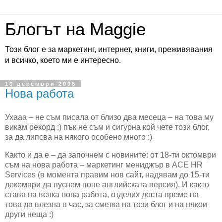
Блогът на Maggie
Този блог е за маркетинг, интернет, книги, преживявания
и всичко, което ми е интересно.
10 декември 2006
Нова работа
Ухааа – не съм писала от близо два месеца – на това му
викам рекорд :) пък не съм и сигурна кой чете този блог,
за да липсва на някого особено много :)
Както и да е – да започнем с новините: от 18-ти октомври
съм на нова работа – маркетинг мениджър в
ACE
HR
Services
(в момента правим нов сайт, надявам до 15-ти
декември да пуснем поне английската версия). И както
става на всяка нова работа, отделих доста време на
това да влезна в час, за сметка на този блог и на някои
други неща :)