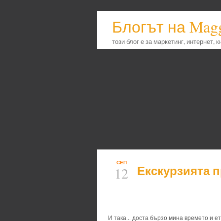
Блогът на Mag
този блог е за маркетинг, интернет, 
СЕП
Екскурзията п
12
И така... доста бързо мина времето и е