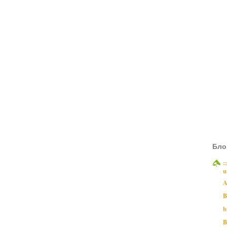
Бло
:
u
A
B
b
B