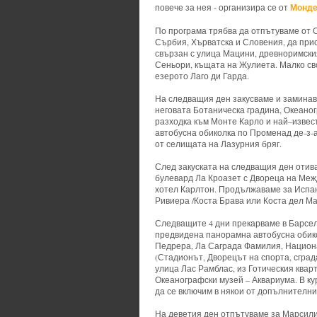
Монде
повече за нея - организира се от
По програма трябва да отпътуваме от 
Сърбия, Хърватска и Словения, да при
свързан с улица Мацини, древноримск
Сеньори, къщата на Жулиета. Малко св
езерото Лаго ди Гарда.
На следващия ден закусваме и заминав
неговата Ботаническа градина, Океано
разходка към Монте Карло и най–извес
автобусна обиколка по Променад де-з-а
от селищата на Лазурния бряг.
След закуската на следващия ден отив
булевард Ла Кроазет с Двореца на Меж
хотел Карлтон. Продължаваме за Испан
Ривиера /Коста Брава или Коста дел М
Следващите 4 дни прекарваме в Барсел
предвидена панорамна автобусна обико
Педрера, Ла Саграда Фамилия, Национ
(Стадионът, Дворецът на спорта, сгра
улица Лас Рамблас, из Готическия ква
Океанографски музей – Аквариума. В к
да се включим в някои от допълнителни
На деветия ден отпътуваме за Марсили