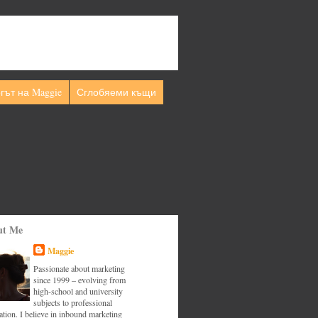
гът на Maggie
Сглобяеми къщи
ut Me
Maggie
Passionate about marketing
since 1999 – evolving from
high-school and university
subjects to professional
tion. I believe in inbound marketing