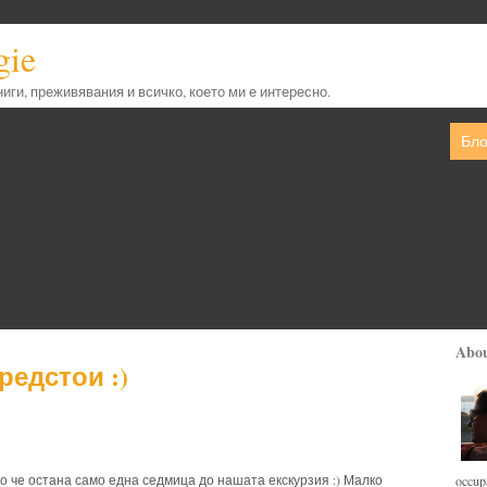
gie
книги, преживявания и всичко, което ми е интересно.
Бло
Abo
редстои :)
то че остана само една седмица до нашата екскурзия :) Малко
occupa