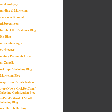
rand Autopsy
randing & Marketing
usiness is Personal
hrisbrogan.com
hurch of the Customer Blog
K's Blog
onversation Agent
opyblogger
reating Passionate Users
an Zarrella
uct Tape Marketing Blog
-Marketing Blog
scape from Cubicle Nation
uture Now's GrokDotCom /
arketing Optimization Blog
asPedal's Word of Mouth
arketing Blog
uerrilla Job Hunting