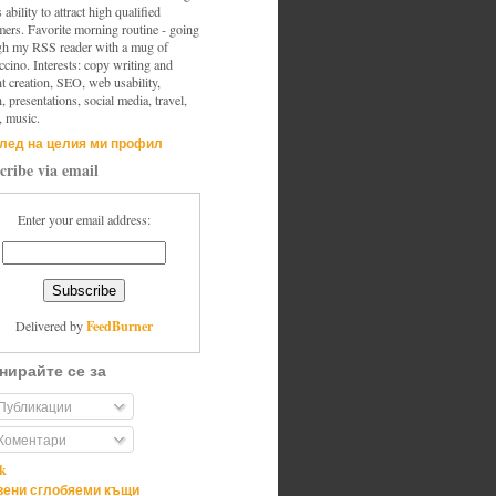
s ability to attract high qualified
mers. Favorite morning routine - going
gh my RSS reader with a mug of
cino. Interests: copy writing and
t creation, SEO, web usability,
, presentations, social media, travel,
, music.
лед на целия ми профил
cribe via email
Enter your email address:
FeedBurner
Delivered by
нирайте се за
Публикации
Коментари
ik
ени сглобяеми къщи