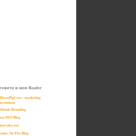
говете в моя Reader
:HorsePigCow:: marketing
ncommon
ltitude Branding
est SEO Blog
iservalov.net
rains On Fire Blog