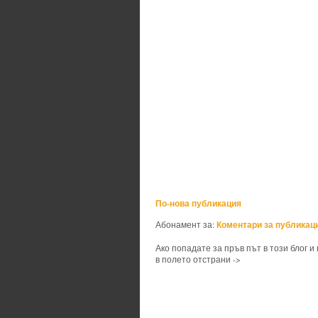
По-нова публикация
Коментари за публикаци
Абонамент за:
Ако попадате за пръв път в този блог и
в полето отстрани ->