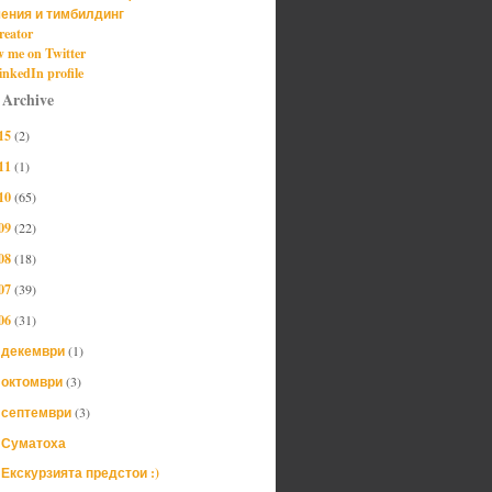
ения и тимбилдинг
reator
w me on Twitter
nkedIn profile
 Archive
15
(2)
11
(1)
10
(65)
09
(22)
08
(18)
07
(39)
06
(31)
декември
(1)
►
октомври
(3)
►
септември
(3)
▼
Суматоха
Екскурзията предстои :)