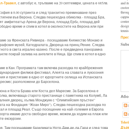
л-Травел
and it
, с автобус е, тръгваме на 20 септември, цената е 685лв.
custo
throu
София в 8.00 сутринта и след транзитно преминаване през
cappuc
стигнем във Верона. Следва пешеходна обиколка - площад Бра,
conten
ият амфитеатър Арена ди Верона, площад Ербe, площад дей
design
ободно време и спим в хотел в околностите на Верона или при
tennis
Прег
аме за Френската Ривиера - посещаваме Княжество Монако и
Subs
графския музей, Катедралата, Двореца на принц Рение. Следва
тното в света игрално казино. После е предвидена панорамна
нгле покрай залива на ангелите в Ница. Ще спим в хотел в едно
аме в Кан. Програмата там включва разходка по крайбрежения
дународния филмов фестивал, Алеята на славата и лукзозния
ия и пристигаме в едно от курортните селища на Испанската
аресме/, разположени до Барселона.
она и Коста Брава или Коста дел Маресме. За Барселона е
лка, включваща старото пристанище с паметника на Колумб, Ла
Або
алния дворец, хълма Монджуик с “Олимпийския пръстен”
дата на Фондация “Жоан Миро”). Следва пешеходна разходка по
ртал и площад Реал. Също посещение на най–големия в Европа
урорта имаме доста свободно време, можем да ходим на плаж или
те екскурзии.
Teler
Дърв
я. Там посещаваме базиликата Нотр-Дам-де-ла-Гард и след това