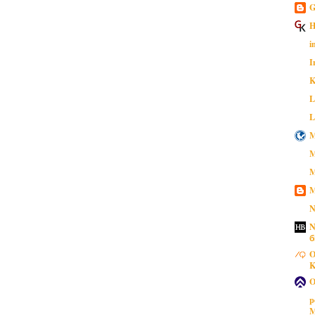
G
H
i
I
K
L
L
M
M
M
M
N
N
б
O
K
O
p
M