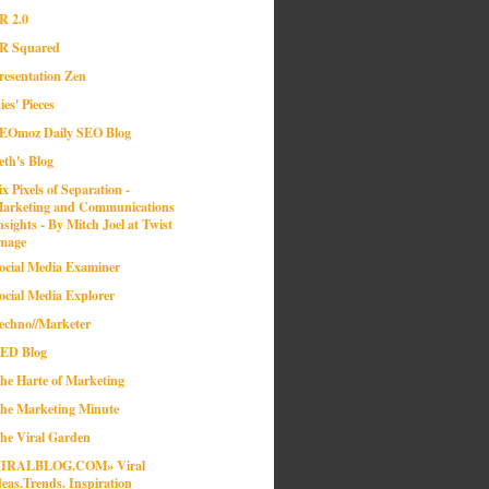
R 2.0
R Squared
resentation Zen
ies' Pieces
EOmoz Daily SEO Blog
eth's Blog
ix Pixels of Separation -
arketing and Communications
nsights - By Mitch Joel at Twist
mage
ocial Media Examiner
ocial Media Explorer
echno//Marketer
ED Blog
he Harte of Marketing
he Marketing Minute
he Viral Garden
IRALBLOG.COM» Viral
deas.Trends. Inspiration