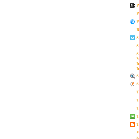
P
P
P
R
S
S
S
M
I
I
S
S
T
T
T
T
T
V
i