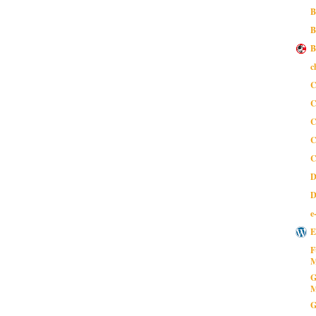
B
B
B
c
C
C
C
C
C
D
D
e
E
F
M
G
M
G