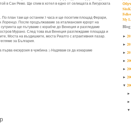
Обуч
ой в Сан Ремо. Ще спим в хотел в едно от селищата в Лигурската
SiteK
Follo
. По план там ще останем 3 часа и ще посетим площад Ферари,
My Li
н Лоренцо. После продължаваме за италианския курорт на
Blog
 сутринта ще пътуваме с корабче до Венеция и разгледаме
и остров Мурано. След това във Венеция разглеждаме площада и
20
ите, Моста на въздишките, моста Риалто с атрактивния пазар.
►
егляме за България.
20
►
а първа екскурзия в чужбина :) Надявам се да изкараме
20
►
20
►
20
►
20
►
20
▼
р