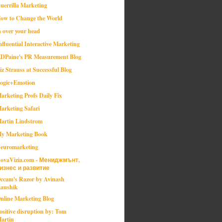
uerrilla Marketing
ow to Change the World
n over your head
nfluential Interactive Marketing
DPaine's PR Measurement Blog
iz Strauss at Successful Blog
ogic+Emotion
arketing Profs Daily Fix
arketing Safari
artin Lindstrom
y Marketing Book
euromarketing
ovaVizia.com - Мениджмънт,
изнес и развитие
ccam's Razor by Avinash
aushik
nline Marketing Blog
ositive disruption by: Tom
artin