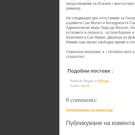
продължаваме за Италия с кратък прест
ривиера.
На следващия ден отпътуваме за Генуа
църквата Сан Матео и Катедралата Са
Адриатическо море Лидо ди Йезоло. На
островите в лагуната - остров Бурано 
базиликата Сан Марко, Двореца на Дож
Имаме още малко свободно време и пот
Сериозна програма, а :) Особено като з
страхотно!
Подобни постове :
travel
Posted by
Maggie
at
9:03 am
Labels:
travel
0 comments:
Публикуване на коментар
Публикуване на комента