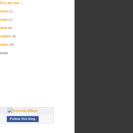
Ето ме пак :)
юли
(1)
►
юни
(1)
►
май
(6)
►
април
(8)
►
март
(8)
►
owers
Follow this blog