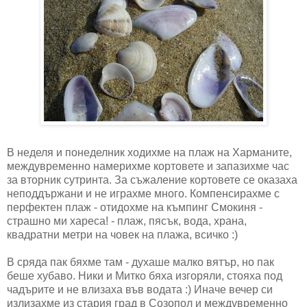
В неделя и понеделник ходихме на плаж на Харманите,
междувременно намерихме кортовете и запазихме час
за вторник сутринта. За съжаление кортовете се оказаха
неподдържани и не играхме много. Компенсирахме с
перфектен плаж - отидохме на къмпинг Смокиня -
страшно ми хареса! - плаж, пясък, вода, храна,
квадратни метри на човек на плажа, всичко :)
В сряда пак бяхме там - духаше малко вятър, но пак
беше хубаво. Ники и Митко бяха изгоряли, стояха под
чадърите и не влизаха във водата :) Иначе вечер си
излизахме из стария град в Созопол и междувременно