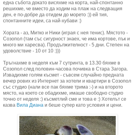
една събота докато висяхме на корта, най-спонтанно
решихме, че вместо да ходим на плаж на следващия
ден, е по-добре да отидем до морето :)) ей тия,
спонтанните идеи, са най-хубави :)
Хората - аз, Митко и Ники (играя с нея тенис). Мястото -
Созопол (там със сигурност знаех, че има кортове, пък и
много ми харесва). Продължителност - 5 дни. Степен на
удоволствие - 10 от 10 :)))
Тръгнахме в неделя към 7 сутринта, в 13.30 бяхме в
Созопол след половин-часова почивка в Стара Загора.
Извадихме голям късмет - съвсем случайно предната
вечер рових из Интернет за хотели и квартири в Созопол
със студио (нали все пак бяхме трима :-) и на второто
място, на което се обадихме, имаше свободно студио
точно от неделя :) късметлий сме и това е :) Хотелът се
казва
Вила Диана
и беше супер като условия и цени.