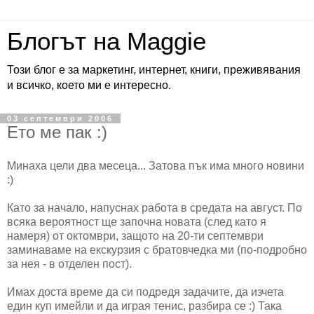
Блогът на Maggie
Този блог е за маркетинг, интернет, книги, преживявания
и всичко, което ми е интересно.
03 септември 2006
Ето ме пак :)
Минаха цели два месеца... Затова пък има много новини
:)
Като за начало, напуснах работа в средата на август. По
всяка вероятност ще започна новата (след като я
намеря) от октомври, защото на 20-ти септември
заминаваме на екскурзия с братовчедка ми (по-подробно
за нея - в отделен пост).
Имах доста време да си подредя задачите, да изчета
един куп имейли и да играя тенис, разбира се :) Така