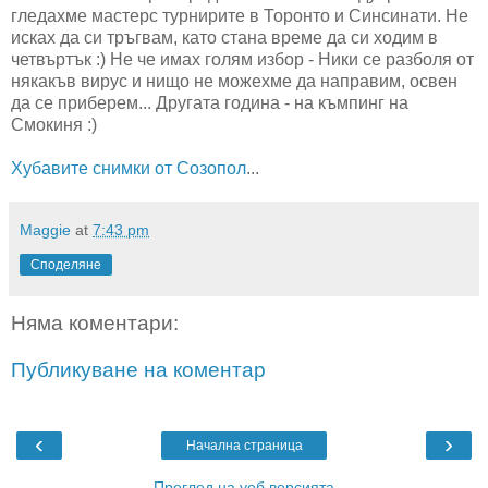
гледахме мастерс турнирите в Торонто и Синсинати. Не
исках да си тръгвам, като стана време да си ходим в
четвъртък :) Не че имах голям избор - Ники се разболя от
някакъв вирус и нищо не можехме да направим, освен
да се приберем... Другата година - на къмпинг на
Смокиня :)
Хубавите снимки от Созопол
...
Maggie
at
7:43 pm
Споделяне
Няма коментари:
Публикуване на коментар
‹
›
Начална страница
Преглед на уеб версията