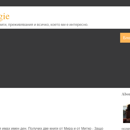
gie
книги, преживявания и всичко, което ми е интересно.
Бло
Abo
occupa
 имах имен ден. Получих две книги от Мира и от Митко - Защо