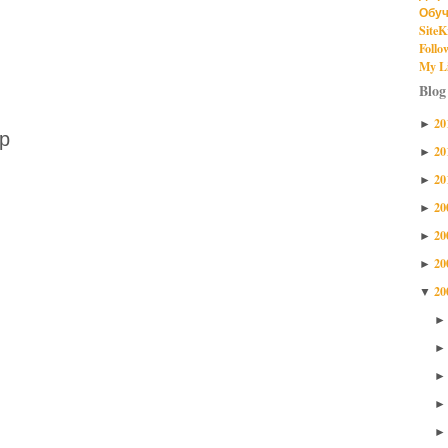
Обуч
SiteK
Follo
My Li
Blog
20
►
р
20
►
20
►
20
►
20
►
20
►
20
▼