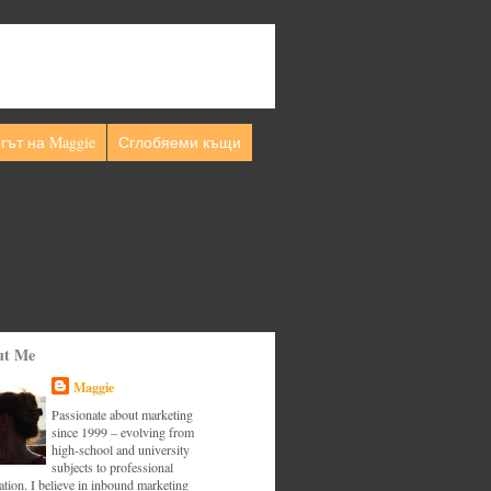
гът на Maggie
Сглобяеми къщи
ut Me
Maggie
Passionate about marketing
since 1999 – evolving from
high-school and university
subjects to professional
tion. I believe in inbound marketing