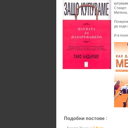
купувам
Стюарт.
Милена, 
Почерпи
да ходя 
И в поне
Подобни постове :
books
Posted by
Maggie
at
7:46 pm