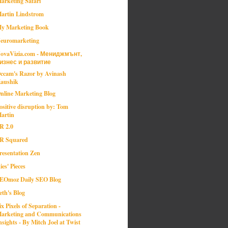
arketing Safari
artin Lindstrom
y Marketing Book
euromarketing
ovaVizia.com - Мениджмънт,
изнес и развитие
ccam's Razor by Avinash
aushik
nline Marketing Blog
ositive disruption by: Tom
artin
R 2.0
R Squared
resentation Zen
ies' Pieces
EOmoz Daily SEO Blog
eth's Blog
ix Pixels of Separation -
arketing and Communications
nsights - By Mitch Joel at Twist