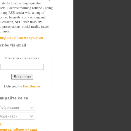
s ability to attract high qualified
mers. Favorite morning routine - going
gh my RSS reader with a mug of
cino. Interests: copy writing and
t creation, SEO, web usability,
, presentations, social media, travel,
, music.
лед на целия ми профил
cribe via email
Enter your email address:
FeedBurner
Delivered by
нирайте се за
Публикации
Коментари
ik
ени сглобяеми къщи