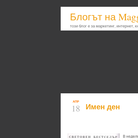
Блогът на Mag
този блог е за маркетинг, интернет, 
АПР
Имен ден
18
В неделя