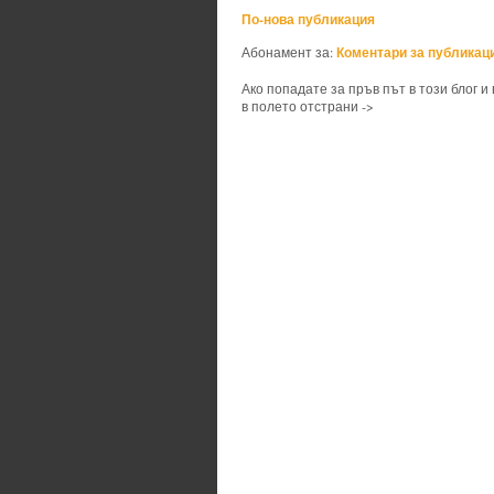
По-нова публикация
Коментари за публикаци
Абонамент за:
Ако попадате за пръв път в този блог и
в полето отстрани ->