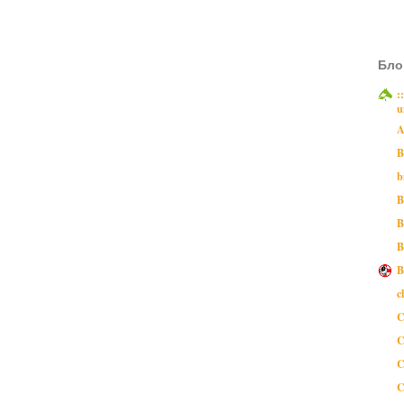
Бло
:
u
A
B
b
B
B
B
B
c
C
C
C
C