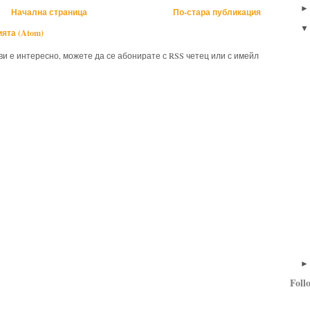
Начална страница
По-стара публикация
ята (Atom)
 ви е интересно, можете да се абонирате с RSS четец или с имейл
Foll