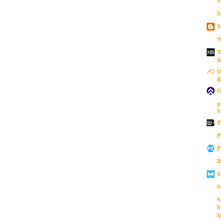
M
M
M
N
N
б
O
K
O
p
M
P
P
P
R
S
S
S
M
I