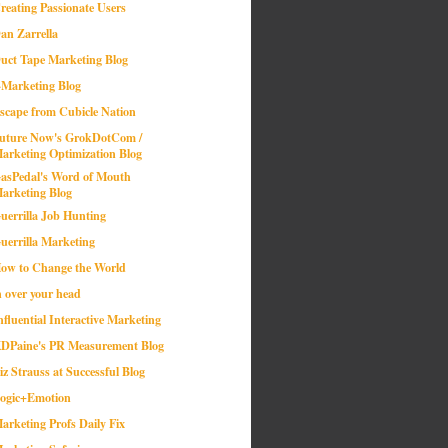
reating Passionate Users
an Zarrella
uct Tape Marketing Blog
-Marketing Blog
scape from Cubicle Nation
uture Now's GrokDotCom /
arketing Optimization Blog
asPedal's Word of Mouth
arketing Blog
uerrilla Job Hunting
uerrilla Marketing
ow to Change the World
n over your head
nfluential Interactive Marketing
DPaine's PR Measurement Blog
iz Strauss at Successful Blog
ogic+Emotion
arketing Profs Daily Fix