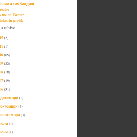
ения и тимбилдинг
reator
w me on Twitter
nkedIn profile
 Archive
15
(2)
11
(1)
10
(65)
09
(22)
08
(18)
07
(39)
06
(31)
декември
(1)
►
октомври
(3)
►
септември
(3)
►
юли
(1)
►
юни
(1)
►