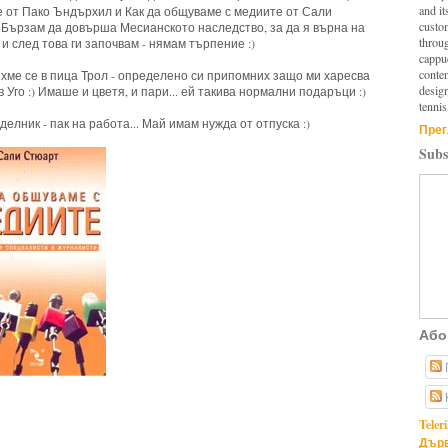
and it
е от Пако Ъндърхил и Как да общуваме с медиите от Сали
custo
 Бързам да довърша Месианското наследство, за да я върна на
throu
и след това ги започвам - нямам търпение :)
cappuc
conten
хме се в пица Трол - определено си припомних защо ми харесва
design
в Уго :) Имаше и цветя, и пари... ей такива нормални подаръци :)
tennis
делник - пак на работа... Май имам нужда от отпуска :)
Прег
Subs
Або
Teler
Дърв