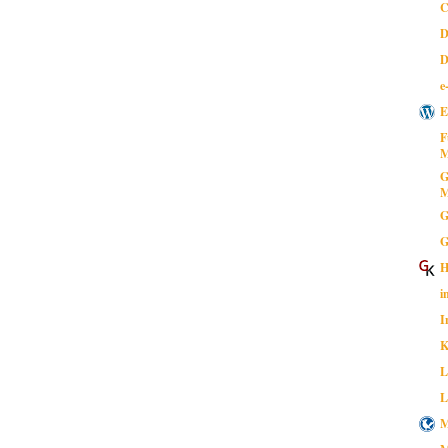
C
D
D
e
E
F
M
G
M
G
G
H
i
I
K
L
L
M