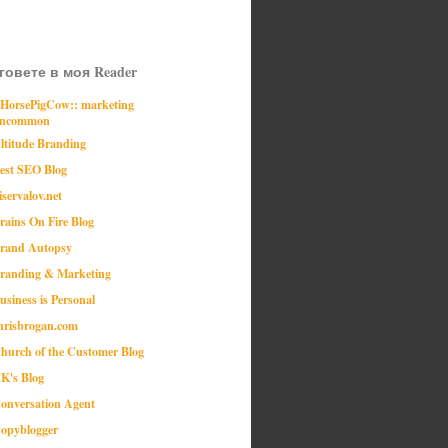
говете в моя Reader
:HorsePigCow:: marketing
ncommon
ltitude Branding
est SEO Blog
iservalov.net
rains On Fire Blog
rand Autopsy
randing & Marketing
usiness is Personal
hrisbrogan.com
hurch of the Customer Blog
K's Blog
onversation Agent
opyblogger