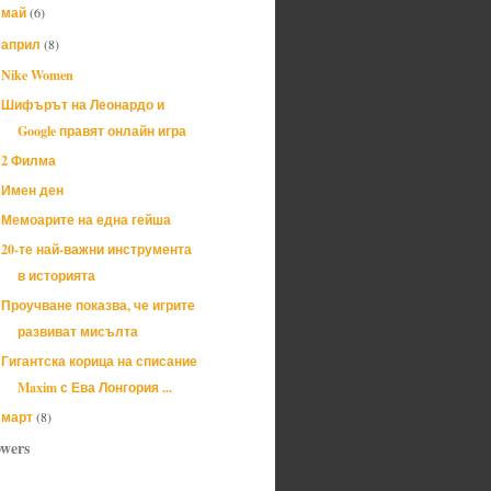
май
(6)
►
април
(8)
▼
Nike Women
Шифърът на Леонардо и
Google правят онлайн игра
2 Филма
Имен ден
Мемоарите на една гейша
20-те най-важни инструмента
в историята
Проучване показва, че игрите
развиват мисълта
Гигантска корица на списание
Maxim с Ева Лонгория ...
март
(8)
►
owers