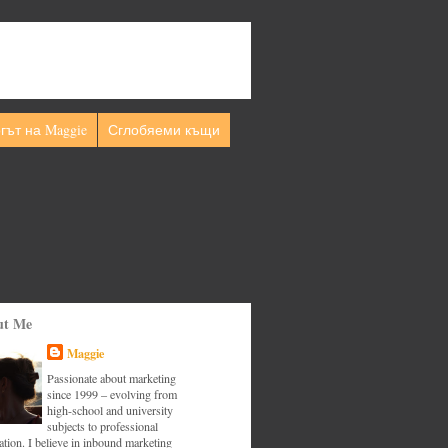
гът на Maggie
Сглобяеми къщи
ut Me
Maggie
Passionate about marketing
since 1999 – evolving from
high-school and university
subjects to professional
tion. I believe in inbound marketing