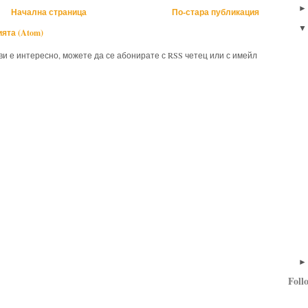
Начална страница
По-стара публикация
ята (Atom)
 ви е интересно, можете да се абонирате с RSS четец или с имейл
Foll