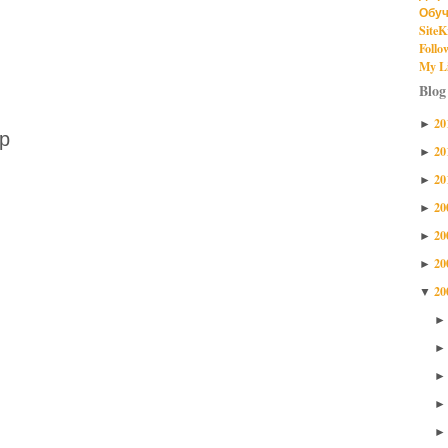
Обуч
SiteK
Follo
My Li
Blog
20
►
р
20
►
20
►
20
►
20
►
20
►
20
▼