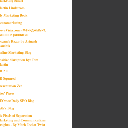
arketing Safari
artin Lindstrom
y Marketing Book
euromarketing
ovaVizia.com - Мениджмънт,
изнес и развитие
ccam's Razor by Avinash
aushik
nline Marketing Blog
ositive disruption by: Tom
artin
R 2.0
R Squared
resentation Zen
ies' Pieces
EOmoz Daily SEO Blog
eth's Blog
ix Pixels of Separation -
arketing and Communications
nsights - By Mitch Joel at Twist