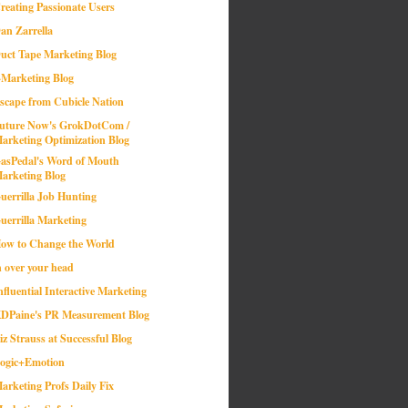
reating Passionate Users
an Zarrella
uct Tape Marketing Blog
-Marketing Blog
scape from Cubicle Nation
uture Now's GrokDotCom /
arketing Optimization Blog
asPedal's Word of Mouth
arketing Blog
uerrilla Job Hunting
uerrilla Marketing
ow to Change the World
n over your head
nfluential Interactive Marketing
DPaine's PR Measurement Blog
iz Strauss at Successful Blog
ogic+Emotion
arketing Profs Daily Fix