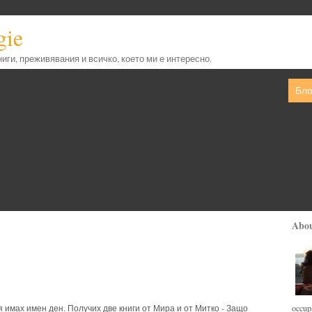
gie
книги, преживявания и всичко, което ми е интересно.
Бло
Abo
occupa
 имах имен ден. Получих две книги от Мира и от Митко - Защо