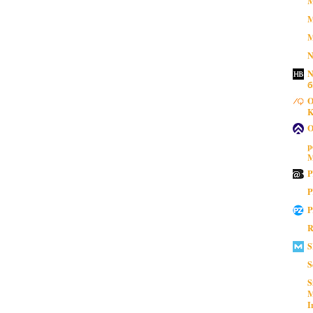
M
M
M
N
N
б
O
K
O
p
M
P
P
P
R
S
S
S
M
I