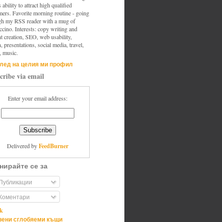
s ability to attract high qualified
mers. Favorite morning routine - going
gh my RSS reader with a mug of
cino. Interests: copy writing and
t creation, SEO, web usability,
, presentations, social media, travel,
, music.
лед на целия ми профил
cribe via email
Enter your email address:
FeedBurner
Delivered by
нирайте се за
Публикации
Коментари
ik
ени сглобяеми къщи