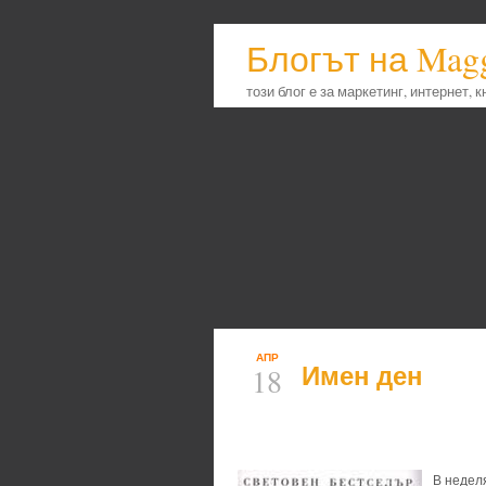
Блогът на Mag
този блог е за маркетинг, интернет, 
АПР
Имен ден
18
В неделя