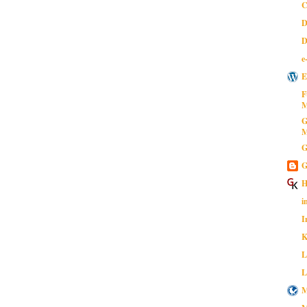
C
D
D
e
E
F
M
G
M
G
G
H
i
I
K
L
L
M