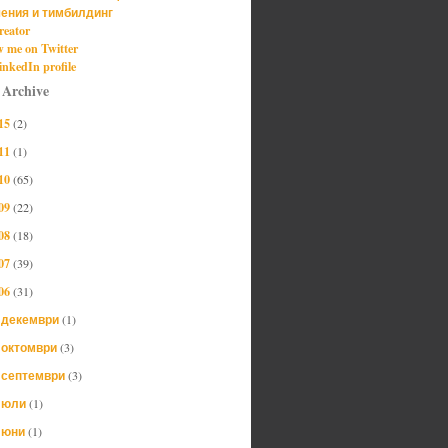
ения и тимбилдинг
reator
w me on Twitter
nkedIn profile
 Archive
15
(2)
11
(1)
10
(65)
09
(22)
08
(18)
07
(39)
06
(31)
декември
(1)
►
октомври
(3)
►
септември
(3)
►
юли
(1)
►
юни
(1)
►