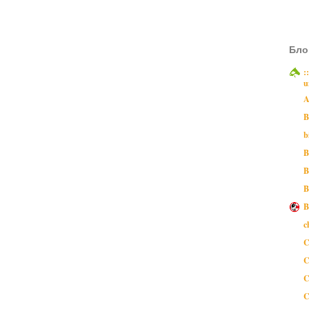
Бло
:
u
A
B
b
B
B
B
B
c
C
C
C
C