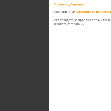
По-нова публикация
Коментари за публикаци
Абонамент за:
Ако попадате за пръв път в този блог и
в полето отстрани ->