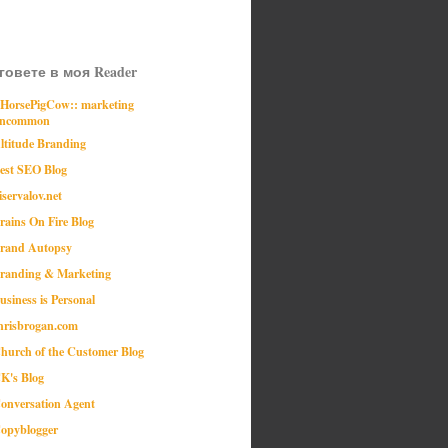
говете в моя Reader
:HorsePigCow:: marketing
ncommon
ltitude Branding
est SEO Blog
iservalov.net
rains On Fire Blog
rand Autopsy
randing & Marketing
usiness is Personal
hrisbrogan.com
hurch of the Customer Blog
K's Blog
onversation Agent
opyblogger