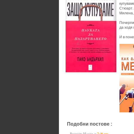
купувам
Стюарт.
Милена, 
Почерпи
да ходя 
И в поне
Подобни постове :
books
Posted by
Maggie
at
7:46 pm