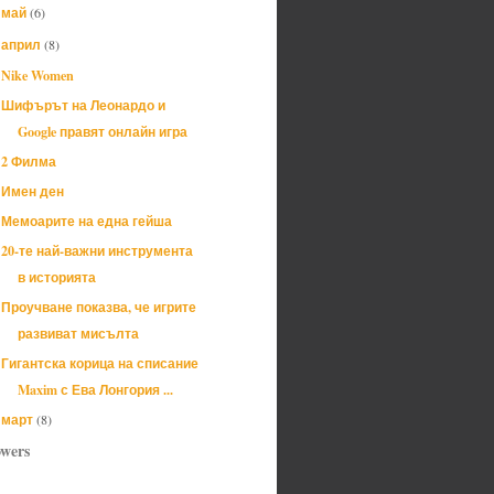
май
(6)
►
април
(8)
▼
Nike Women
Шифърът на Леонардо и
Google правят онлайн игра
2 Филма
Имен ден
Мемоарите на една гейша
20-те най-важни инструмента
в историята
Проучване показва, че игрите
развиват мисълта
Гигантска корица на списание
Maxim с Ева Лонгория ...
март
(8)
►
owers