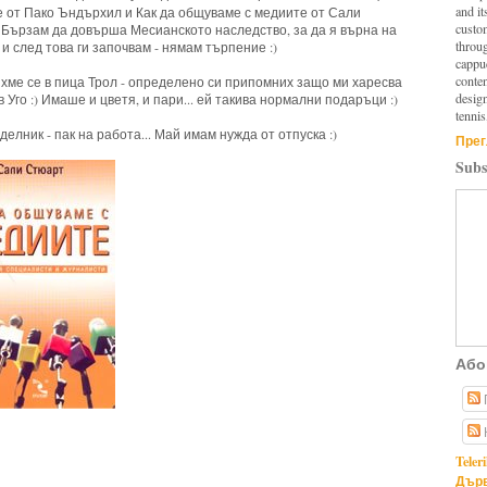
and it
е от Пако Ъндърхил и Как да общуваме с медиите от Сали
custo
 Бързам да довърша Месианското наследство, за да я върна на
throu
и след това ги започвам - нямам търпение :)
cappuc
conten
хме се в пица Трол - определено си припомних защо ми харесва
design
в Уго :) Имаше и цветя, и пари... ей такива нормални подаръци :)
tennis
делник - пак на работа... Май имам нужда от отпуска :)
Прег
Subs
Або
Teler
Дърв