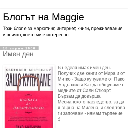
Блогът на Maggie
Този блог е за маркетинг, интернет, книги, преживявания
и всичко, което ми е интересно.
18 април 2006
Имен ден
В неделя имах имен ден.
Получих две книги от Мира и от
Митко - Защо купуваме от Пако
Ъндърхил и Как да общуваме с
медиите от Сали Стюарт.
Бързам да довърша
Месианското наследство, за да
я върна на Милена, и след това
ги започвам - нямам търпение
:)