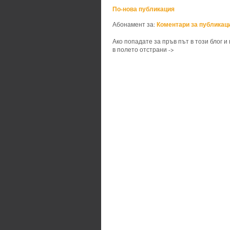
По-нова публикация
Коментари за публикаци
Абонамент за:
Ако попадате за пръв път в този блог и
в полето отстрани ->