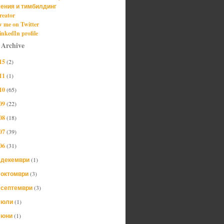
ения и тимбилдинг
reator
w me on Twitter
nkedIn profile
 Archive
15
(2)
11
(1)
10
(65)
09
(22)
08
(18)
07
(39)
06
(31)
декември
(1)
►
октомври
(3)
►
септември
(3)
►
юли
(1)
►
юни
(1)
►