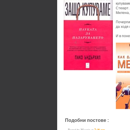
купувам
Стюарт.
Милена, 
Почерпи
да ходя 
И в поне
Подобни постове :
books
Posted by
Maggie
at
7:46 pm