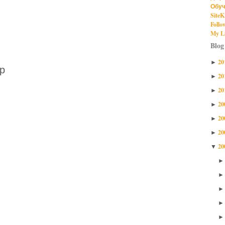
Обуч
SiteK
Follo
My Li
Blog
20
►
р
20
►
20
►
20
►
20
►
20
►
20
▼