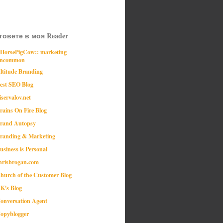
говете в моя Reader
:HorsePigCow:: marketing
ncommon
ltitude Branding
est SEO Blog
iservalov.net
rains On Fire Blog
rand Autopsy
randing & Marketing
usiness is Personal
hrisbrogan.com
hurch of the Customer Blog
K's Blog
onversation Agent
opyblogger