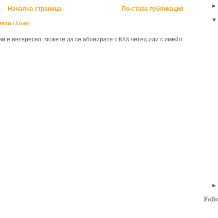
Начална страница
По-стара публикация
ята (Atom)
 ви е интересно, можете да се абонирате с RSS четец или с имейл
Foll