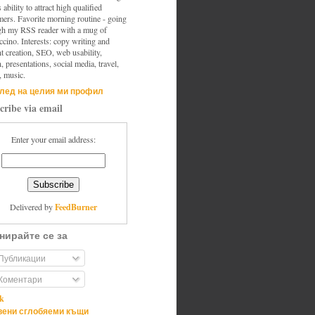
s ability to attract high qualified
mers. Favorite morning routine - going
gh my RSS reader with a mug of
cino. Interests: copy writing and
t creation, SEO, web usability,
, presentations, social media, travel,
, music.
лед на целия ми профил
cribe via email
Enter your email address:
FeedBurner
Delivered by
нирайте се за
Публикации
Коментари
ik
ени сглобяеми къщи