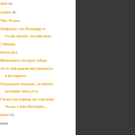
май
(6)
►
април
(8)
▼
Nike Women
Шифърът на Леонардо и
Google правят онлайн игра
2 Филма
Имен ден
Мемоарите на една гейша
20-те най-важни инструмента
в историята
Проучване показва, че игрите
развиват мисълта
Гигантска корица на списание
Maxim с Ева Лонгория ...
март
(8)
►
owers