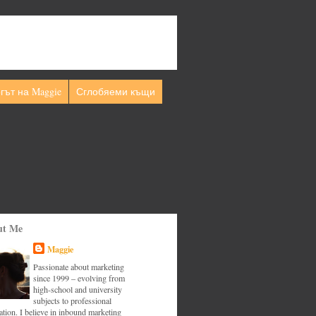
гът на Maggie
Сглобяеми къщи
ut Me
Maggie
Passionate about marketing
since 1999 – evolving from
high-school and university
subjects to professional
tion. I believe in inbound marketing