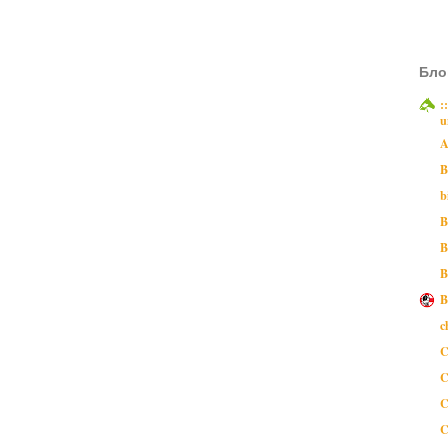
Бло
:
u
A
B
b
B
B
B
B
c
C
C
C
C