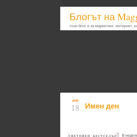
Блогът на Mag
този блог е за маркетинг, интернет, 
АПР
Имен ден
18
В неделя