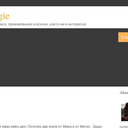
gie
книги, преживявания и всичко, което ми е интересно.
Бло
Abo
occupa
 имах имен ден. Получих две книги от Мира и от Митко - Защо