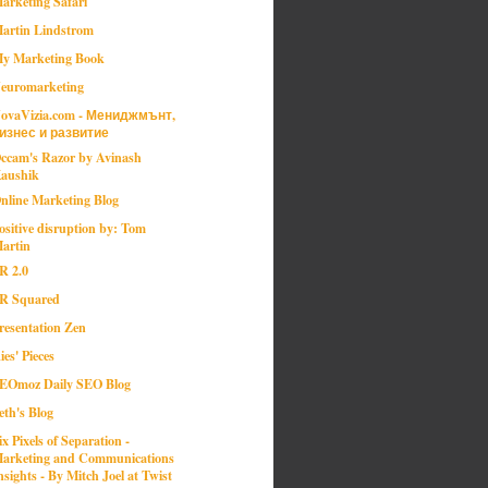
arketing Safari
artin Lindstrom
y Marketing Book
euromarketing
ovaVizia.com - Мениджмънт,
изнес и развитие
ccam's Razor by Avinash
aushik
nline Marketing Blog
ositive disruption by: Tom
artin
R 2.0
R Squared
resentation Zen
ies' Pieces
EOmoz Daily SEO Blog
eth's Blog
ix Pixels of Separation -
arketing and Communications
nsights - By Mitch Joel at Twist