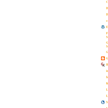
C
D
D
e
E
F
M
G
M
G
G
H
i
I
K
L
L
M