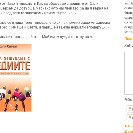
and it
е от Пако Ъндърхил и Как да общуваме с медиите от Сали
custo
 Бързам да довърша Месианското наследство, за да я върна на
throu
и след това ги започвам - нямам търпение :)
cappuc
conten
хме се в пица Трол - определено си припомних защо ми харесва
design
в Уго :) Имаше и цветя, и пари... ей такива нормални подаръци :)
tennis
делник - пак на работа... Май имам нужда от отпуска :)
Прег
Subs
Або
Teler
Дърв