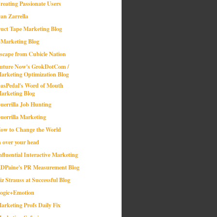
reating Passionate Users
an Zarrella
uct Tape Marketing Blog
-Marketing Blog
scape from Cubicle Nation
uture Now's GrokDotCom /
arketing Optimization Blog
asPedal's Word of Mouth
arketing Blog
uerrilla Job Hunting
uerrilla Marketing
ow to Change the World
n over your head
nfluential Interactive Marketing
DPaine's PR Measurement Blog
iz Strauss at Successful Blog
ogic+Emotion
arketing Profs Daily Fix