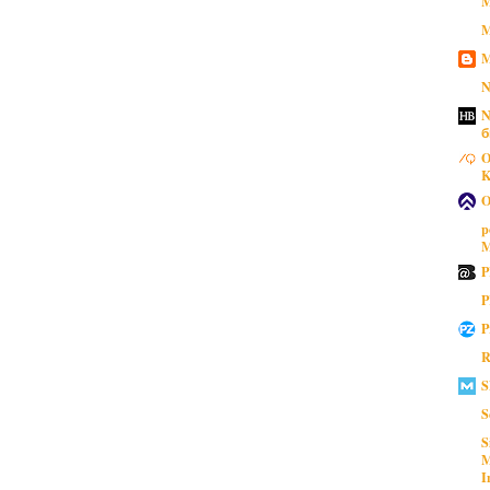
M
M
M
N
N
б
O
K
O
p
M
P
P
P
R
S
S
S
M
I