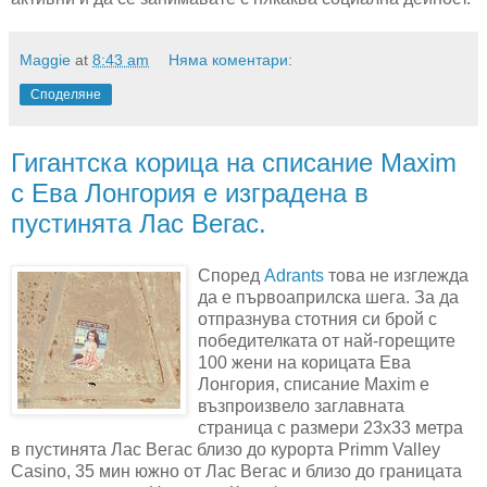
Maggie
at
8:43 am
Няма коментари:
Споделяне
Гигантска корица на списание Maxim
с Ева Лонгория е изградена в
пустинята Лас Вегас.
Според
Adrants
това не изглежда
да е първоаприлска шега. За да
отпразнува стотния си брой с
победителката от най-горещите
100 жени на корицата Ева
Лонгория, списание Maxim е
възпроизвело заглавната
страница с размери 23х33 метра
в пустинята Лас Вегас близо до курорта Primm Valley
Casino, 35 мин южно от Лас Вегас и близо до границата