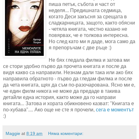
пиша петък, събота и част от
неделя... Предишната седмица,
когато Деси закъсня за срещата в
сладкарницата, защото, както обясни
- четяла книгата, честно казано не
повярвах, че е толкова интересна.
Но след като ми я даде, мога само да
я препоръчам с две ръце :)
Не бях гледала филма и затова ми
се стори удобно първо да прочета книгата и после да
видя какво са направили. Незнам дали така или ако бях
направила обратното - първо да гледам филма и после
да чета книгата, щях да съм по-разочарована. Ясно ми е,
че един филм никога не може да предаде в такива
детайли една история, както може да го направи
книгата... Затова и хората обикновено казват: "Книгата е
по-хубава".... Ако още не сте я прочели,
сега е моментът
:)
Maggie
at
8:19 am
Няма коментари: