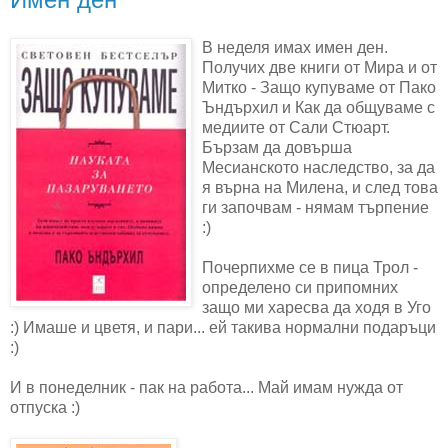
В неделя имах имен ден.
Получих две книги от Мира и от
Митко - Защо купуваме от Пако
Ъндърхил и Как да общуваме с
медиите от Сали Стюарт.
Бързам да довърша
Месианското наследство, за да
я върна на Милена, и след това
ги започвам - нямам търпение
:)
Почерпихме се в пица Трол -
определено си припомних
защо ми харесва да ходя в Уго
:) Имаше и цветя, и пари... ей такива нормални подаръци
:)
И в понеделник - пак на работа... Май имам нужда от
отпуска :)