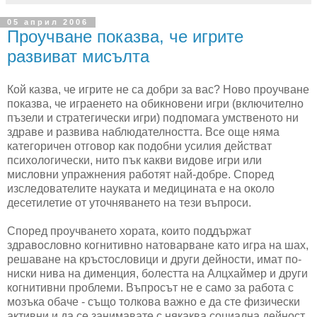
05 април 2006
Проучване показва, че игрите
развиват мисълта
Кой казва, че игрите не са добри за вас? Ново проучване
показва, че играенето на обикновени игри (включително
пъзели и стратегически игри) подпомага умственото ни
здраве и развива наблюдателността. Все още няма
категоричен отговор как подобни усилия действат
психологически, нито пък какви видове игри или
мисловни упражнения работят най-добре. Според
изследователите науката и медицината е на около
десетилетие от уточняването на тези въпроси.
Според проучването хората, които поддържат
здравословно когнитивно натоварване като игра на шах,
решаване на кръстословици и други дейности, имат по-
ниски нива на дименция, болестта на Алцхаймер и други
когнитивни проблеми. Въпросът не е само за работа с
мозъка обаче - също толкова важно е да сте физически
активни и да се занимавате с някаква социална дейност.