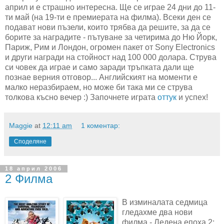
април и е страшно интересна. Ще се играе 24 дни до 11-
ти май (на 19-ти е премиерата на филма). Всеки ден се
подават нови пъзели, които трябва да решите, за да се
борите за наградите - пътуване за четирима до Ню Йорк,
Париж, Рим и Лондон, огромен пакет от Sony Electronics
и други награди на стойност над 100 000 долара. Струва
си човек да играе и само заради тръпката дали ще
познае верния отговор... Английският на моменти е
малко неразбираем, но може би така ми се струва
толкова късно вечер :) Започнете играта
оттук
и успех!
Maggie
at
12:11 am
1 коментар:
Споделяне
18 април 2006
2 Филма
В изминалата седмица
гледахме два нови
филма - Ледена епоха 2: