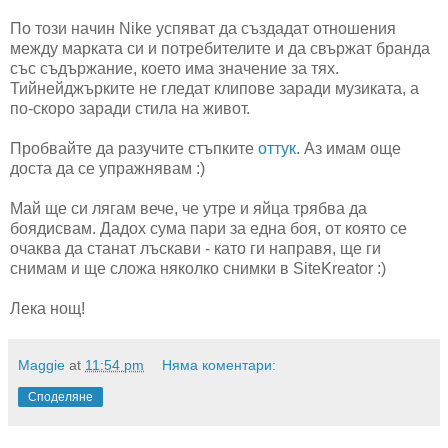
По този начин Nike успяват да създадат отношения
между марката си и потребителите и да свържат бранда
със съдържание, което има значение за тях.
Тийнейджърките не гледат клипове заради музиката, а
по-скоро заради стила на живот.
Пробвайте да разучите стъпките
оттук
. Аз имам още
доста да се упражнявам :)
Май ще си лягам вече, че утре и яйца трябва да
боядисвам. Дадох сума пари за една боя, от която се
очаква да станат лъскави - като ги направя, ще ги
снимам и ще сложа няколко снимки в SiteKreator :)
Лека нощ!
Maggie
at
11:54 pm
Няма коментари:
Споделяне