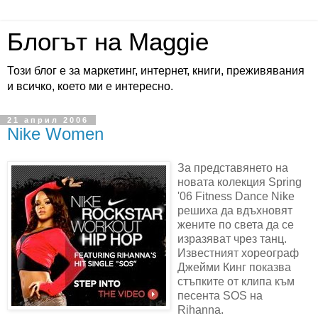
Блогът на Maggie
Този блог е за маркетинг, интернет, книги, преживявания
и всичко, което ми е интересно.
21 април 2006
Nike Women
За представянето на
новата колекция Spring
'06 Fitness Dance Nike
решиха да вдъхновят
жените по света да се
изразяват чрез танц.
Известният хореограф
Джейми Кинг показва
стъпките от клипа към
песента SOS на
Rihanna.