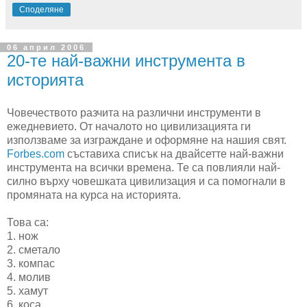
Споделяне
06 април 2006
20-те най-важни инструмента в
историята
Човечеството разчита на различни инструменти в
ежедневието. От началото но цивилизацията ги
използваме за изграждане и оформяне на нашия свят.
Forbes.com
съставиха списък на двайсетте най-важни
инструмента на всички времена. Те са повлияли най-
силно върху човешката цивилизация и са помогнали в
промяната на курса на историята.
Това са:
1. нож
2. сметало
3. компас
4. молив
5. хамут
6. коса