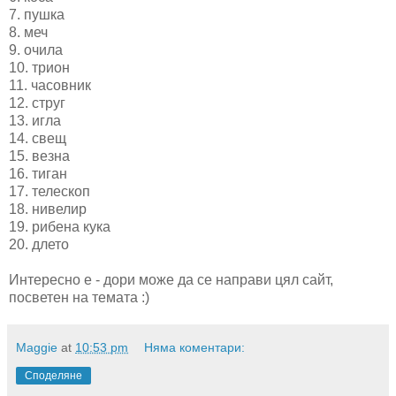
7. пушка
8. меч
9. очила
10. трион
11. часовник
12. струг
13. игла
14. свещ
15. везна
16. тиган
17. телескоп
18. нивелир
19. рибена кука
20. длето
Интересно е - дори може да се направи цял сайт,
посветен на темата :)
Maggie
at
10:53 pm
Няма коментари:
Споделяне