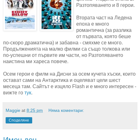
Разтопяването и 8 герои.
Втората част на Ледена
епоха е много
романтична (за разлика
от първата, която беше
по-скоро драматична) и забавна - смяхме се много.
Продълженията на малко филми са също толкова или
по-успешни от първите им части, но Разтопяването
наистина ми хареса повече.
Осем герои е филм на Дисни за осем кучета хъски, които
остават сами на Антарктика и оцеляват цели шест
месеца там. Сайтът е изцяло Flash и е много интересен -
вижте го
тук
.
Maggie
at
8:25 pm
Няма коментари:
Споделяне
Имен ден