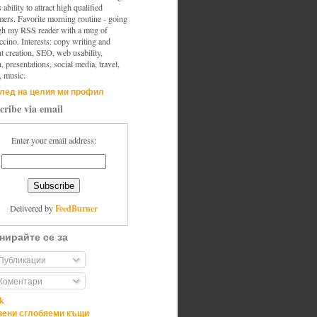
s ability to attract high qualified
mers. Favorite morning routine - going
gh my RSS reader with a mug of
cino. Interests: copy writing and
t creation, SEO, web usability,
, presentations, social media, travel,
, music.
лед на целия ми профил
cribe via email
Enter your email address:
FeedBurner
Delivered by
нирайте се за
Публикации
Коментари
ik
ени сглобяеми къщи