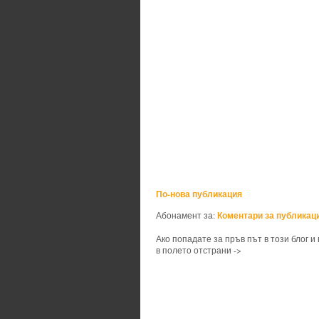
По-нова публикация
Коментари за публикаци
Абонамент за:
Ако попадате за пръв път в този блог и
в полето отстрани ->