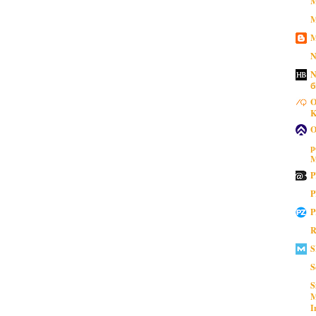
M
M
M
N
N
б
O
K
O
p
M
P
P
P
R
S
S
S
M
I