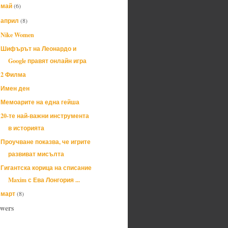
май
(6)
►
април
(8)
▼
Nike Women
Шифърът на Леонардо и
Google правят онлайн игра
2 Филма
Имен ден
Мемоарите на една гейша
20-те най-важни инструмента
в историята
Проучване показва, че игрите
развиват мисълта
Гигантска корица на списание
Maxim с Ева Лонгория ...
март
(8)
►
owers