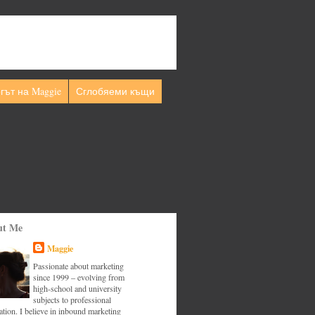
гът на Maggie
Сглобяеми къщи
ut Me
Maggie
Passionate about marketing
since 1999 – evolving from
high-school and university
subjects to professional
tion. I believe in inbound marketing