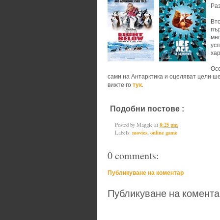
Раз
Вто
пър
мно
усп
хар
Осе
сами на Антарктика и оцеляват цели шес
тук
вижте го
.
Подобни постове :
movies,
onlin
Posted by
Maggie
at
8:25 pm
Labels:
movies
,
online game
0 comments:
Публикуване на коментар
Публикуване на комента