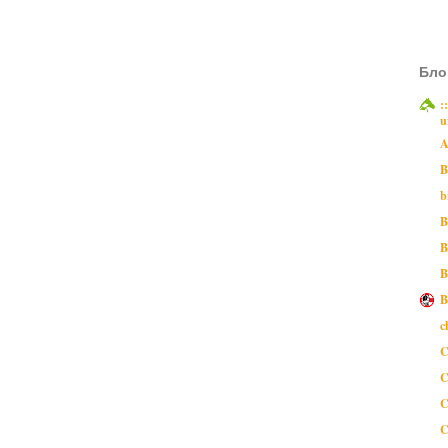
Бло
:
u
A
B
b
B
B
B
B
c
C
C
C
C