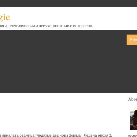
gie
книги, преживявания и всичко, което ми е интересно.
Бло
Abo
occupa
зминалата седмица гледахме два нови филма - Ледена епоха 2: