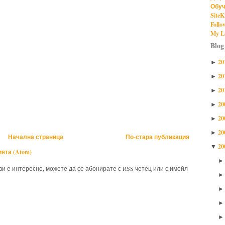
Обуч
SiteK
Follo
My Li
Blog
20
►
20
►
20
►
20
►
20
►
20
►
Начална страница
По-стара публикация
20
▼
ята (Atom)
 ви е интересно, можете да се абонирате с RSS четец или с имейл