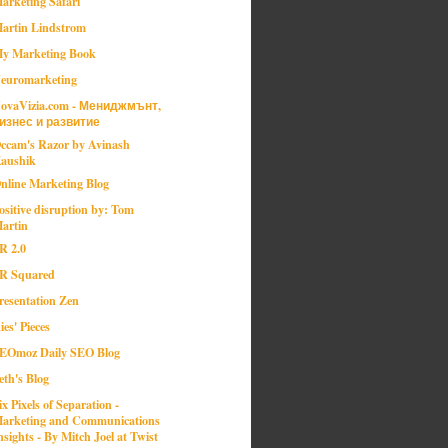
arketing Safari
artin Lindstrom
y Marketing Book
euromarketing
ovaVizia.com - Мениджмънт,
изнес и развитие
ccam's Razor by Avinash
aushik
nline Marketing Blog
ositive disruption by: Tom
artin
R 2.0
R Squared
resentation Zen
ies' Pieces
EOmoz Daily SEO Blog
eth's Blog
ix Pixels of Separation -
arketing and Communications
nsights - By Mitch Joel at Twist