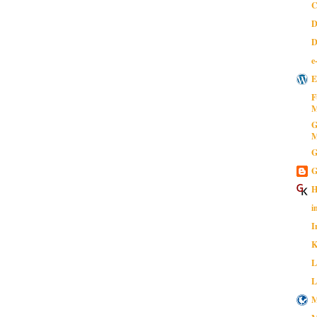
C
D
D
e
E
F
M
G
M
G
G
H
i
I
K
L
L
M