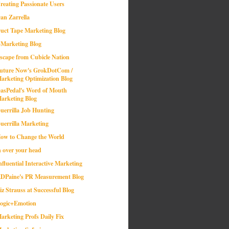
reating Passionate Users
an Zarrella
uct Tape Marketing Blog
-Marketing Blog
scape from Cubicle Nation
uture Now's GrokDotCom /
arketing Optimization Blog
asPedal's Word of Mouth
arketing Blog
uerrilla Job Hunting
uerrilla Marketing
ow to Change the World
n over your head
nfluential Interactive Marketing
DPaine's PR Measurement Blog
iz Strauss at Successful Blog
ogic+Emotion
arketing Profs Daily Fix