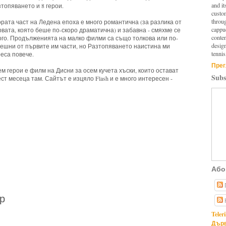
and it
топяването и 8 герои.
custo
throu
рата част на Ледена епоха е много романтична (за разлика от
cappuc
вата, която беше по-скоро драматична) и забавна - смяхме се
conten
го. Продълженията на малко филми са също толкова или по-
design
ешни от първите им части, но Разтопяването наистина ми
tennis
еса повече.
Прег
м герои е филм на Дисни за осем кучета хъски, които остават
Subs
т месеца там. Сайтът е изцяло Flash и е много интересен -
e game
Або
р
Teler
Дърв