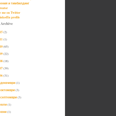
ения и тимбилдинг
reator
w me on Twitter
nkedIn profile
 Archive
15
(2)
11
(1)
10
(65)
09
(22)
08
(18)
07
(39)
06
(31)
декември
(1)
►
октомври
(3)
►
септември
(3)
►
юли
(1)
►
юни
(1)
►