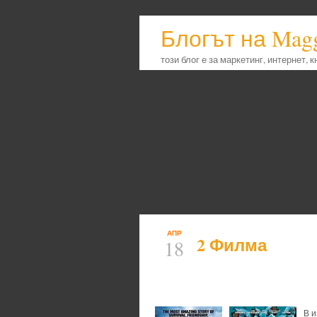
Блогът на Mag
този блог е за маркетинг, интернет, 
АПР
2 Филма
18
В и