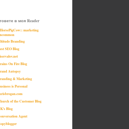
говете в моя Reader
:HorsePigCow:: marketing
ncommon
ltitude Branding
est SEO Blog
iservalov.net
rains On Fire Blog
rand Autopsy
randing & Marketing
usiness is Personal
hrisbrogan.com
hurch of the Customer Blog
K's Blog
onversation Agent
opyblogger