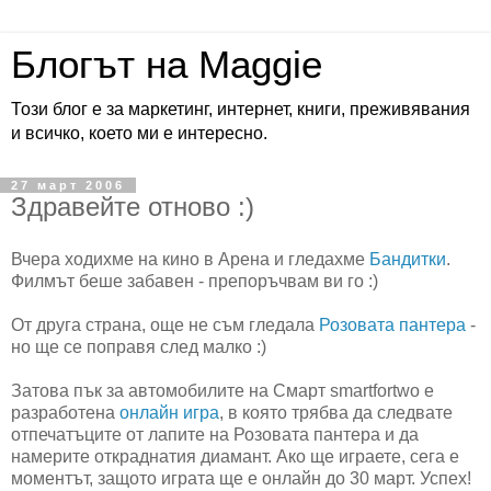
Блогът на Maggie
Този блог е за маркетинг, интернет, книги, преживявания
и всичко, което ми е интересно.
27 март 2006
Здравейте отново :)
Вчера ходихме на кино в Арена и гледахме
Бандитки
.
Филмът беше забавен - препоръчвам ви го :)
От друга страна, още не съм гледала
Розовата пантера
-
но ще се поправя след малко :)
Затова пък за автомобилите на Смарт smartfortwo е
разработена
онлайн игра
, в която трябва да следвате
отпечатъците от лапите на Розовата пантера и да
намерите откраднатия диамант. Ако ще играете, сега е
моментът, защото играта ще е онлайн до 30 март. Успех!