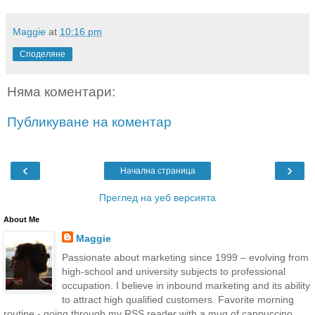
Maggie
at
10:16 pm
Споделяне
Няма коментари:
Публикуване на коментар
‹
›
Начална страница
Преглед на уеб версията
About Me
Maggie
Passionate about marketing since 1999 – evolving from
high-school and university subjects to professional
occupation. I believe in inbound marketing and its ability
to attract high qualified customers. Favorite morning
routine - going through my RSS reader with a mug of cappuccino.